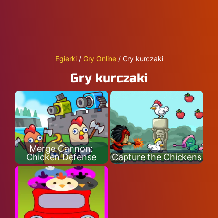
Egierki
/
Gry Online
/
Gry kurczaki
Gry kurczaki
Merge Cannon:
Chicken Defense
Capture the Chickens