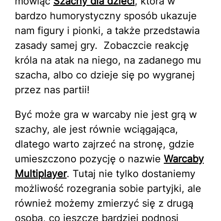
mówiąc
Szachy dla dzieci
, która w
bardzo humorystyczny sposób ukazuje
nam figury i pionki, a także przedstawia
zasady samej gry. Zobaczcie reakcję
króla na atak na niego, na zadanego mu
szacha, albo co dzieje się po wygranej
przez nas partii!
Być może gra w warcaby nie jest grą w
szachy, ale jest równie wciągająca,
dlatego warto zajrzeć na stronę, gdzie
umieszczono pozycję o nazwie
Warcaby
Multiplayer
.
Tutaj nie tylko dostaniemy
możliwość rozegrania sobie partyjki, ale
również możemy zmierzyć się z drugą
osobą, co jeszcze bardziej podnosi