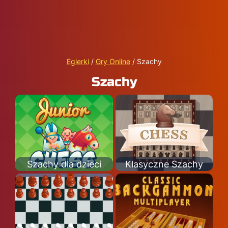
Egierki
/
Gry Online
/
Szachy
Szachy
Szachy dla dzieci
Klasyczne Szachy