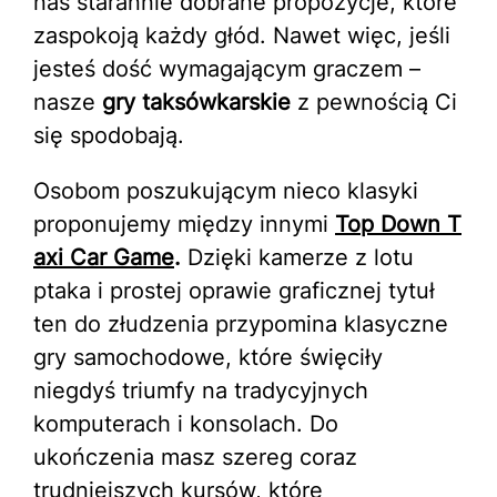
nas starannie dobrane propozycje, które
zaspokoją każdy głód. Nawet więc, jeśli
jesteś dość wymagającym graczem –
nasze
gry taksówkarskie
z pewnością Ci
się spodobają.
Osobom poszukującym nieco klasyki
proponujemy między innymi
Top Down T
axi Car Game
.
Dzięki kamerze z lotu
ptaka i prostej oprawie graficznej tytuł
ten do złudzenia przypomina klasyczne
gry samochodowe, które święciły
niegdyś triumfy na tradycyjnych
komputerach i konsolach. Do
ukończenia masz szereg coraz
trudniejszych kursów, które