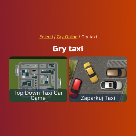
Egierki
/
Gry Online
/
Gry taxi
Gry taxi
Top Down Taxi Car
Game
Zaparkuj Taxi