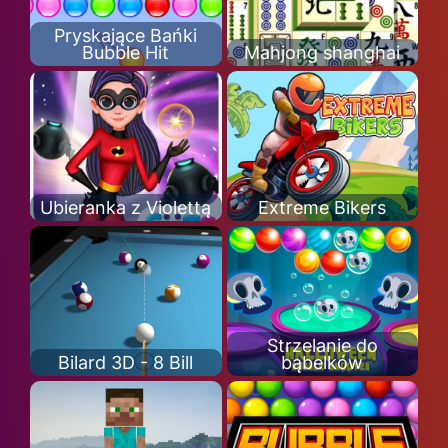
Pryskające Bańki
Bubble Hit
Mahjong shanghai
Ubieranka z Violettą
Extreme Bikers
Strzelanie do
Bilard 3D - 8 Bill
bąbelków