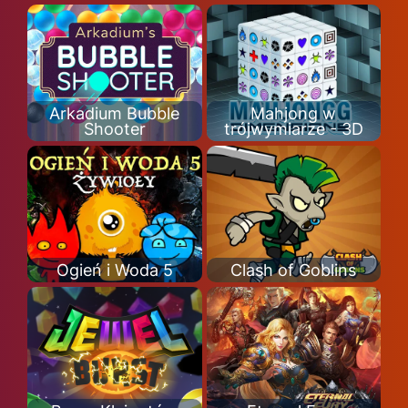
Arkadium Bubble
Mahjong w
Shooter
trójwymiarze - 3D
Ogień i Woda 5
Clash of Goblins