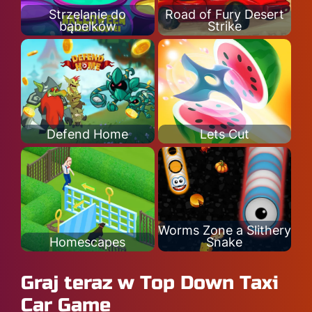
Strzelanie do
Road of Fury Desert
bąbelków
Strike
Defend Home
Lets Cut
Worms Zone a Slithery
Homescapes
Snake
Graj teraz w Top Down Taxi
Car Game