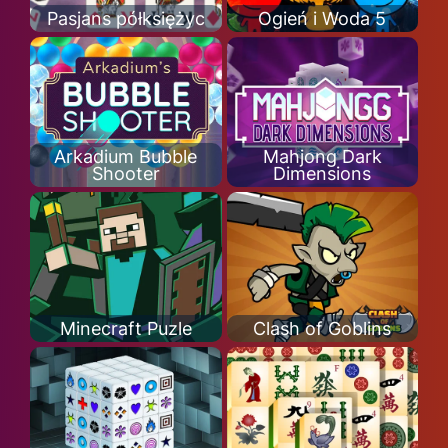
Pasjans półksiężyc
Ogień i Woda 5
Arkadium Bubble
Mahjong Dark
Shooter
Dimensions
Minecraft Puzle
Clash of Goblins