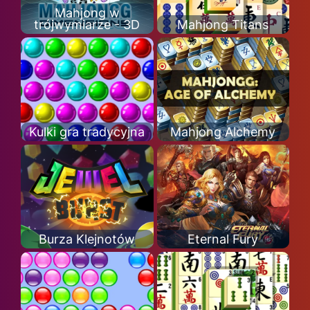
Mahjong w
trójwymiarze - 3D
Mahjong Titans
Kulki gra tradycyjna
Mahjong Alchemy
Burza Klejnotów
Eternal Fury