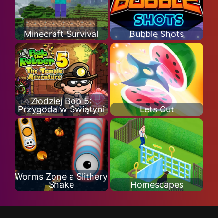
Minecraft Survival
Bubble Shots
Złodziej Bob 5:
Przygoda w Świątyni
Lets Cut
Worms Zone a Slithery
Snake
Homescapes