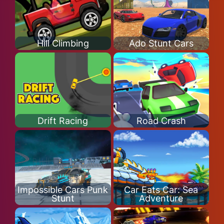
Hill Climbing
Ado Stunt Cars
Drift Racing
Road Crash
Impossible Cars Punk
Car Eats Car: Sea
Stunt
Adventure