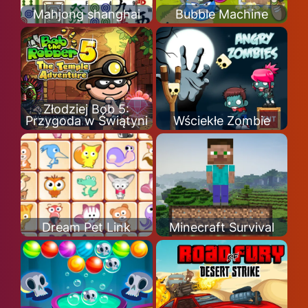
Mahjong shanghai
Bubble Machine
Złodziej Bob 5:
Przygoda w Świątyni
Wściekłe Zombie
Dream Pet Link
Minecraft Survival