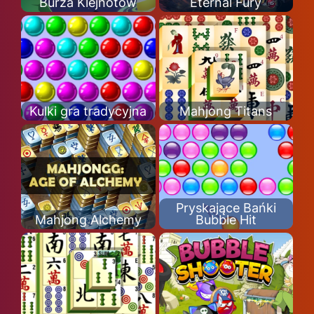
Burza Klejnotów
Eternal Fury
Kulki gra tradycyjna
Mahjong Titans
Pryskające Bańki
Mahjong Alchemy
Bubble Hit