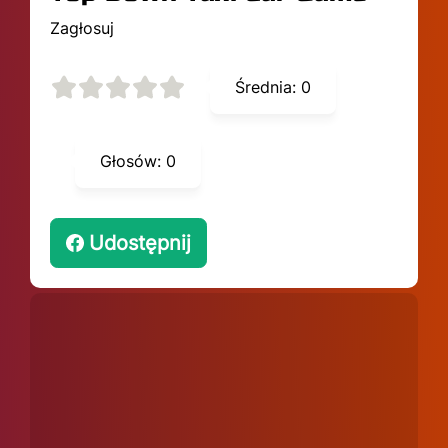
Zagłosuj
Średnia:
0
Głosów:
0
Udostępnij