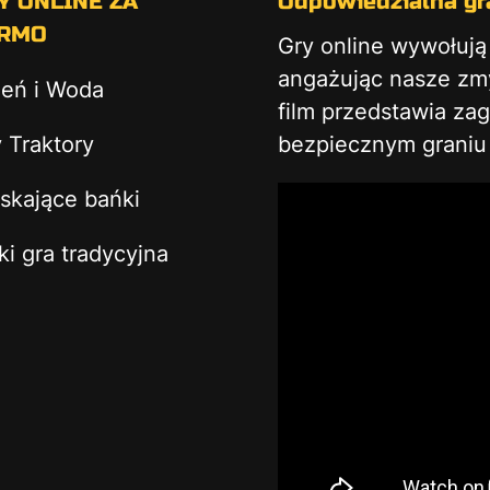
Y ONLINE ZA
Odpowiedzialna gra
RMO
Gry online wywołuj
angażując nasze zmys
ień i Woda
film przedstawia za
 Traktory
bezpiecznym graniu 
skające bańki
ki gra tradycyjna