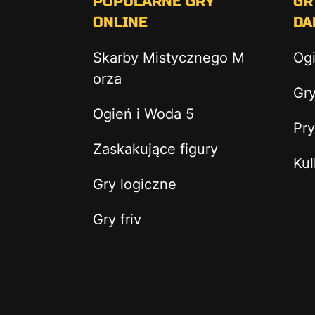
POPULARNE GRY
GR
ONLINE
DA
Skarby Mistycznego M
Og
orza
Gry
Ogień i Woda 5
Pry
Zaskakujące figury
Kul
Gry logiczne
Gry friv