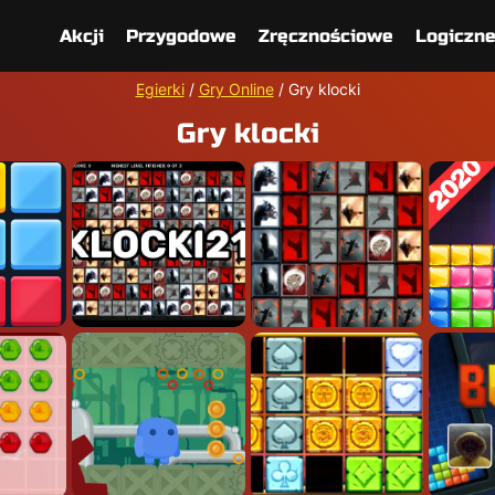
Akcji
Przygodowe
Zręcznościowe
Logiczn
Egierki
/
Gry Online
/
Gry klocki
Gry klocki