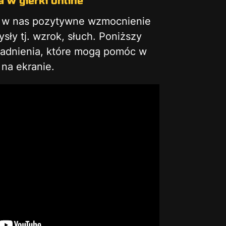
 w gierki online
ą w nas pozytywne wzmocnienie
ły tj. wzrok, słuch. Poniższy
gadnienia, które mogą pomóc w
na ekranie.