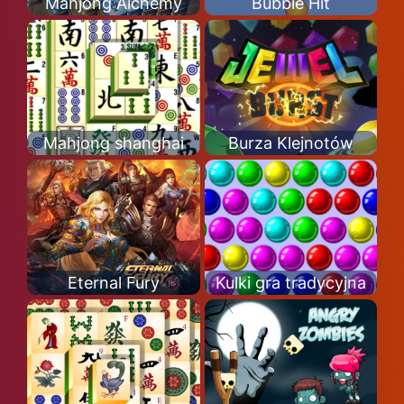
Mahjong Alchemy
Bubble Hit
Mahjong shanghai
Burza Klejnotów
Eternal Fury
Kulki gra tradycyjna