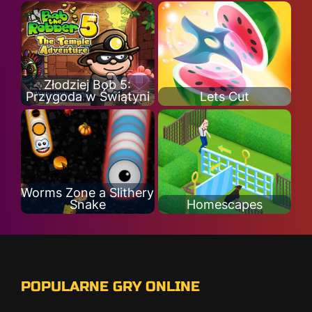
Złodziej Bob 5:
Przygoda w Świątyni
Lets Cut
Worms Zone a Slithery
Snake
Homescapes
POPULARNE GRY ONLINE