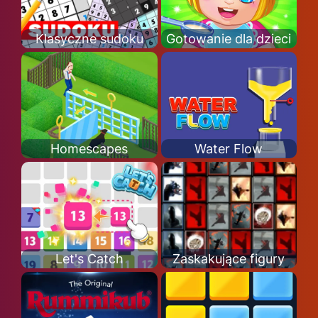
Klasyczne sudoku
Gotowanie dla dzieci
Homescapes
Water Flow
Let's Catch
Zaskakujące figury