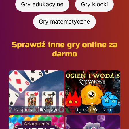
Gry edukacyjne
Gry klocki
Gry matematyczne
Sprawdź inne gry online za
darmo
Pasjans półksiężyc
Ogień i Woda 5