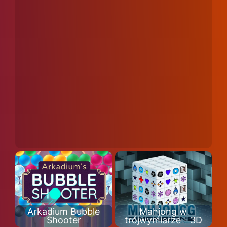
Arkadium Bubble
Mahjong w
Shooter
trójwymiarze - 3D