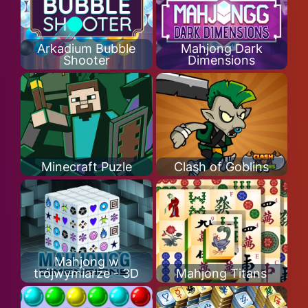
Arkadium Bubble
Mahjong Dark
Shooter
Dimensions
Minecraft Puzle
Clash of Goblins
Mahjong w
trójwymiarze - 3D
Mahjong Titans