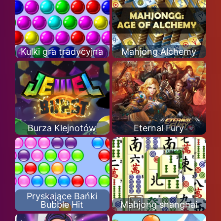
Kulki gra tradycyjna
Mahjong Alchemy
Burza Klejnotów
Eternal Fury
Pryskające Bańki
Bubble Hit
Mahjong shanghai