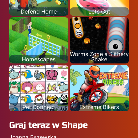
Defend Home
Lets Cut
Worms Zone a Slithery
Homescapes
Snake
Pet Connect
Extreme Bikers
Graj teraz w Shape
Joanna Bszewska