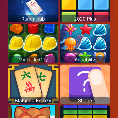
Rummikub
2020 Plus
My Little City
Aquablitz
Mahjong Frenzy
Shape