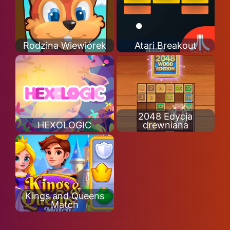
Rodzina Wiewiórek
Atari Breakout
2048 Edycja
HEXOLOGIC
drewniana
Kings and Queens
Match