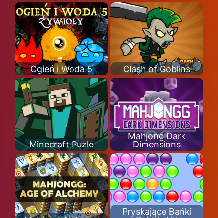
Ogień i Woda 5
Clash of Goblins
Mahjong Dark
Minecraft Puzle
Dimensions
Pryskające Bańki