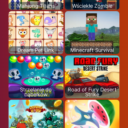
Mahjong Titans
Wściekłe Zombie
Dream Pet Link
Minecraft Survival
Strzelanie do
Road of Fury Desert
bąbelków
Strike