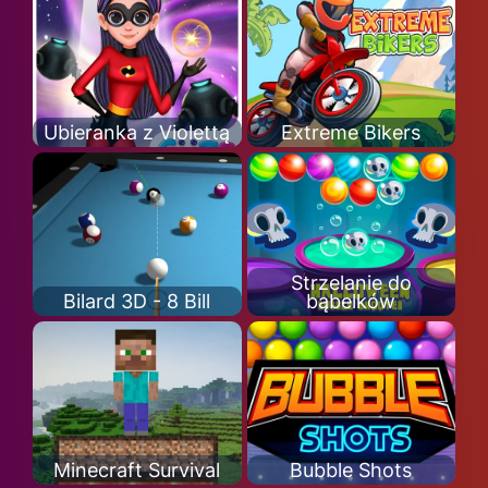
Ubieranka z Violettą
Extreme Bikers
Strzelanie do
Bilard 3D - 8 Bill
bąbelków
Minecraft Survival
Bubble Shots