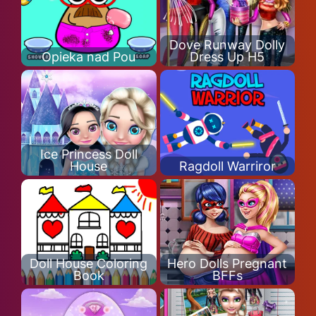
Dove Runway Dolly
Opieka nad Pou
Dress Up H5
Ice Princess Doll
House
Ragdoll Warriror
Doll House Coloring
Hero Dolls Pregnant
Book
BFFs