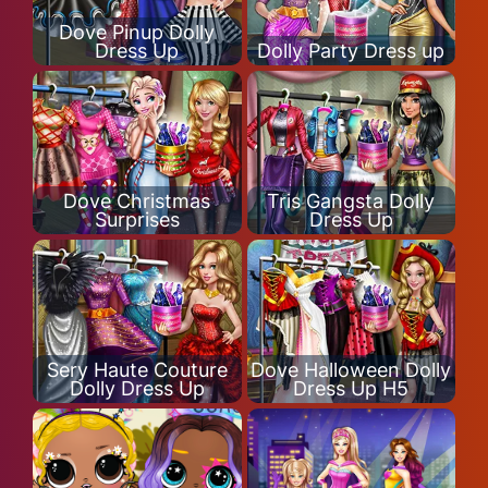
Dove Pinup Dolly
Dress Up
Dolly Party Dress up
Dove Christmas
Tris Gangsta Dolly
Surprises
Dress Up
Sery Haute Couture
Dove Halloween Dolly
Dolly Dress Up
Dress Up H5