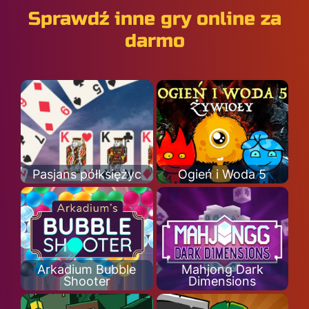
Sprawdź inne gry online za
darmo
Pasjans półksiężyc
Ogień i Woda 5
Arkadium Bubble
Mahjong Dark
Shooter
Dimensions