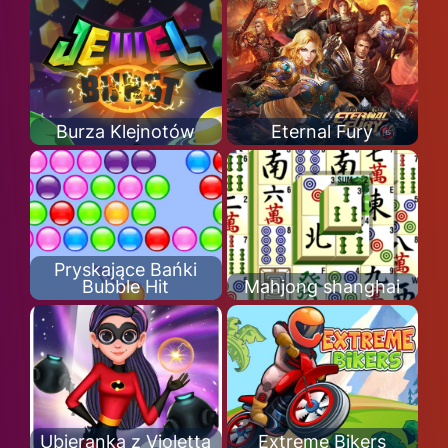
Burza Klejnotów
Eternal Fury
Pryskające Bańki
Bubble Hit
Mahjong shanghai
Ubieranka z Violettą
Extreme Bikers