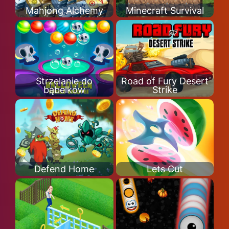
Mahjong Alchemy
Minecraft Survival
Strzelanie do
Road of Fury Desert
bąbelków
Strike
Defend Home
Lets Cut