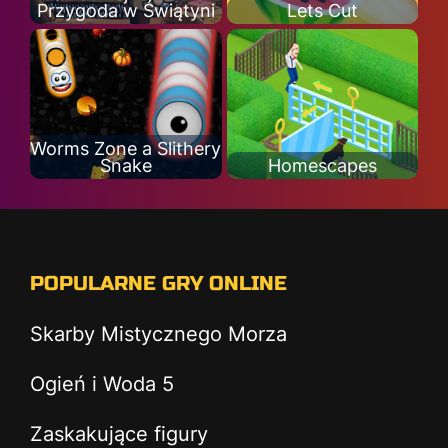
Przygoda w Świątyni
Lets Cut
Worms Zone a Slithery
Snake
Homescapes
POPULARNE GRY ONLINE
Skarby Mistycznego Morza
Ogień i Woda 5
Zaskakujące figury