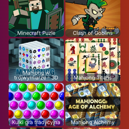
Minecraft Puzle
Clash of Goblins
Mahjong w
trójwymiarze - 3D
Mahjong Titans
Kulki gra tradycyjna
Mahjong Alchemy