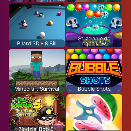
Strzelanie do
Bilard 3D - 8 Bill
bąbelków
Minecraft Survival
Bubble Shots
Złodziej Bob 5: