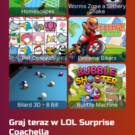
Worms Zone a Slithery
Homescapes
Snake
Pet Connect
Extreme Bikers
Bilard 3D - 8 Bill
Bubble Machine
Graj teraz w LOL Surprise
Coachella