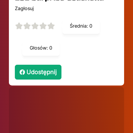
Zagłosuj
Średnia:
0
Głosów:
0
Udostępnij