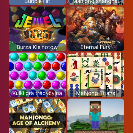
Bubble Hit
Mahjong shanghai
Burza Klejnotów
Eternal Fury
Kulki gra tradycyjna
Mahjong Titans