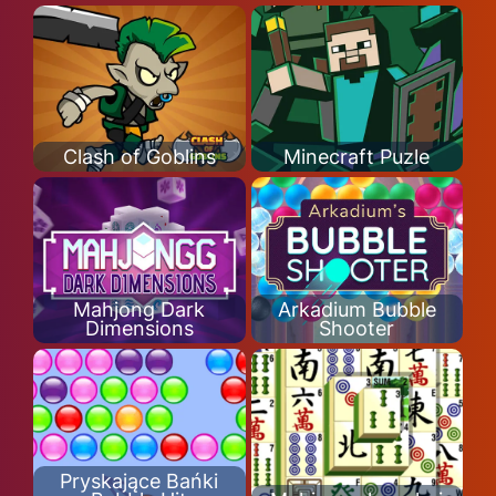
Clash of Goblins
Minecraft Puzle
Mahjong Dark
Arkadium Bubble
Dimensions
Shooter
Pryskające Bańki