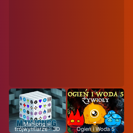
Mahjong w
trójwymiarze - 3D
Ogień i Woda 5