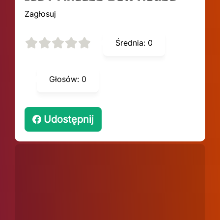
Zagłosuj
Średnia:
0
Głosów:
0
Udostępnij