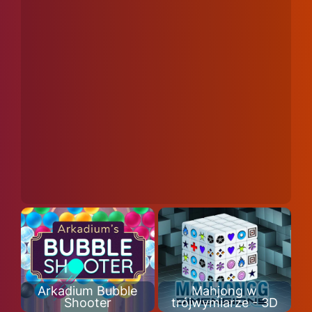
Arkadium Bubble
Mahjong w
Shooter
trójwymiarze - 3D