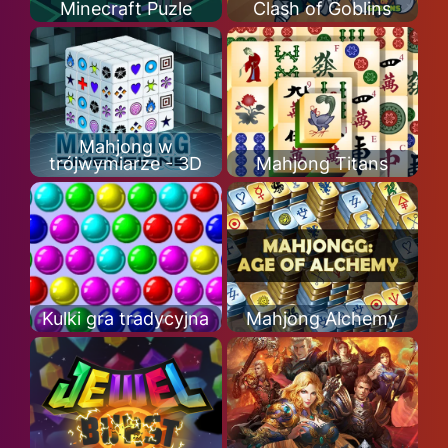
Minecraft Puzle
Clash of Goblins
Mahjong w
trójwymiarze - 3D
Mahjong Titans
Kulki gra tradycyjna
Mahjong Alchemy