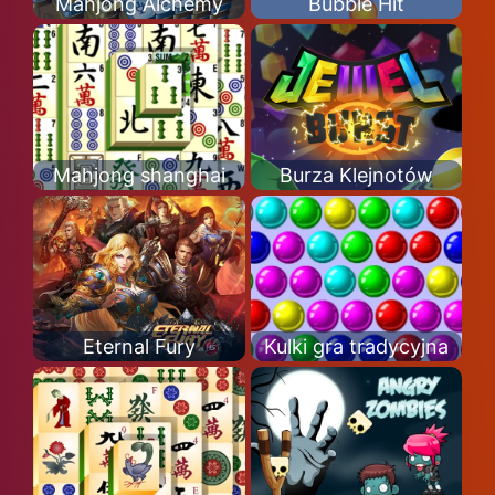
Mahjong Alchemy
Bubble Hit
Mahjong shanghai
Burza Klejnotów
Eternal Fury
Kulki gra tradycyjna