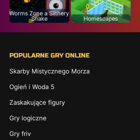
Worms Zone a Slithery
Snake
Homescapes
POPULARNE GRY ONLINE
Skarby Mistycznego Morza
Ogień i Woda 5
Zaskakujące figury
Gry logiczne
Gry friv