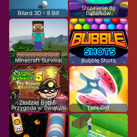
Strzelanie do
Bilard 3D - 8 Bill
bąbelków
Minecraft Survival
Bubble Shots
Złodziej Bob 5:
Przygoda w Świątyni
Lets Cut