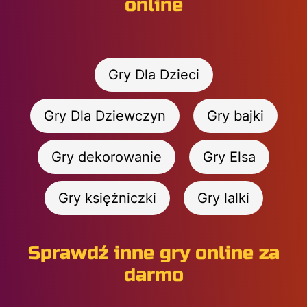
online
Gry Dla Dzieci
Gry Dla Dziewczyn
Gry bajki
Gry dekorowanie
Gry Elsa
Gry księżniczki
Gry lalki
Sprawdź inne gry online za
darmo