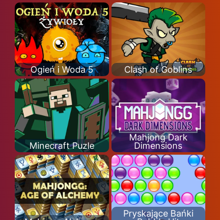
Ogień i Woda 5
Clash of Goblins
Mahjong Dark
Minecraft Puzle
Dimensions
Pryskające Bańki