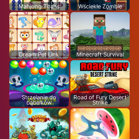
Mahjong Titans
Wściekłe Zombie
Dream Pet Link
Minecraft Survival
Strzelanie do
Road of Fury Desert
bąbelków
Strike