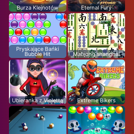
Burza Klejnotów
Eternal Fury
Pryskające Bańki
Bubble Hit
Mahjong shanghai
Ubieranka z Violettą
Extreme Bikers