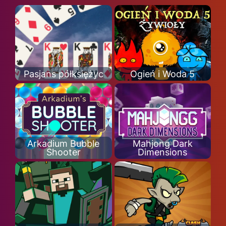
Pasjans półksiężyc
Ogień i Woda 5
Arkadium Bubble
Mahjong Dark
Shooter
Dimensions