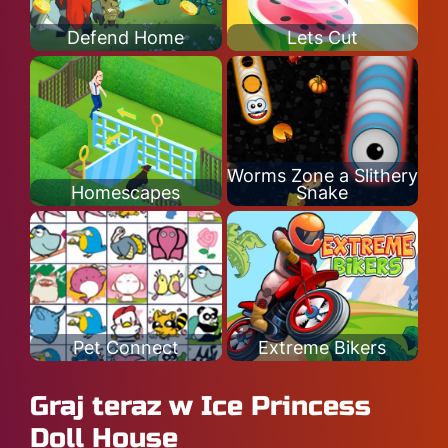
Defend Home
Lets Cut
Worms Zone a Slithery
Homescapes
Snake
Pet Connect
Extreme Bikers
Graj teraz w Ice Princess
Doll House