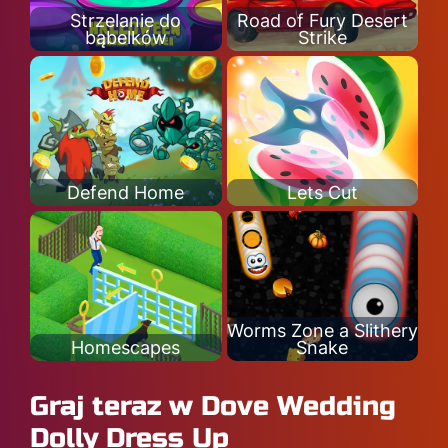
Strzelanie do
Road of Fury Desert
bąbelków
Strike
Defend Home
Lets Cut
Worms Zone a Slithery
Homescapes
Snake
Graj teraz w Dove Wedding
Dolly Dress Up