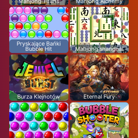
Mahjong Titans
Mahjong Alchemy
Pryskające Bańki
Bubble Hit
Mahjong shanghai
Burza Klejnotów
Eternal Fury