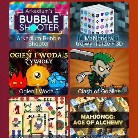
Arkadium Bubble
Mahjong w
Shooter
trójwymiarze - 3D
Ogień i Woda 5
Clash of Goblins