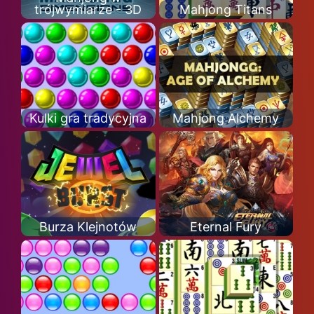
trójwymiarze - 3D
Mahjong Titans
Kulki gra tradycyjna
Mahjong Alchemy
Burza Klejnotów
Eternal Fury