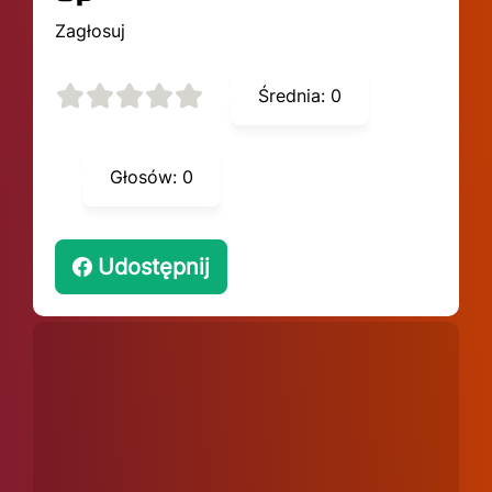
Zagłosuj
Średnia:
0
Głosów:
0
Udostępnij