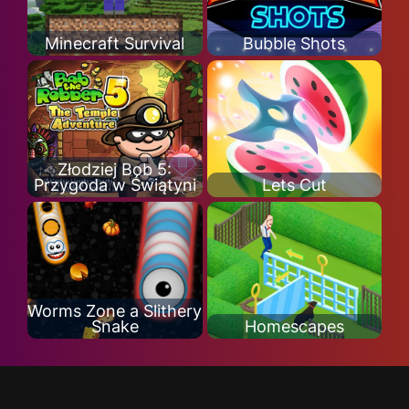
Minecraft Survival
Bubble Shots
Złodziej Bob 5:
Przygoda w Świątyni
Lets Cut
Worms Zone a Slithery
Snake
Homescapes