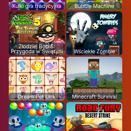
Kulki gra tradycyjna
Bubble Machine
Złodziej Bob 5:
Przygoda w Świątyni
Wściekłe Zombie
Dream Pet Link
Minecraft Survival