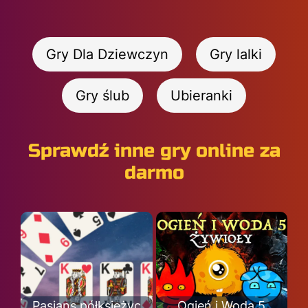
Gry Dla Dziewczyn
Gry lalki
Gry ślub
Ubieranki
Sprawdź inne gry online za
darmo
Pasjans półksiężyc
Ogień i Woda 5