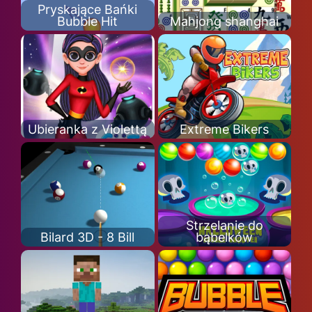
Pryskające Bańki
Bubble Hit
Mahjong shanghai
Ubieranka z Violettą
Extreme Bikers
Strzelanie do
Bilard 3D - 8 Bill
bąbelków