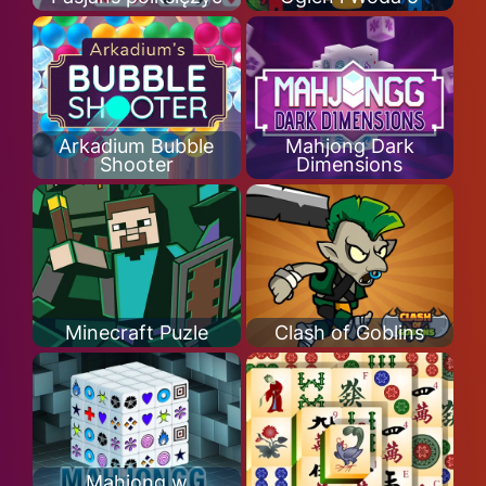
Arkadium Bubble
Mahjong Dark
Shooter
Dimensions
Minecraft Puzle
Clash of Goblins
Mahjong w