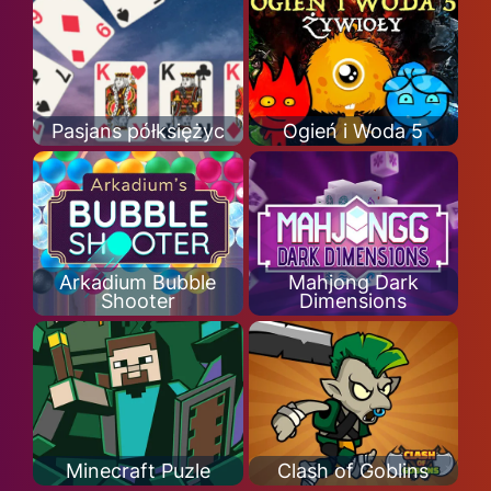
Pasjans półksiężyc
Ogień i Woda 5
Arkadium Bubble
Mahjong Dark
Shooter
Dimensions
Minecraft Puzle
Clash of Goblins