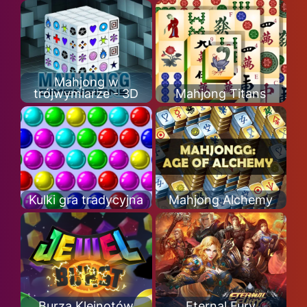
Mahjong w
trójwymiarze - 3D
Mahjong Titans
Kulki gra tradycyjna
Mahjong Alchemy
Burza Klejnotów
Eternal Fury