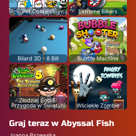
Pet Connect
Extreme Bikers
Bilard 3D - 8 Bill
Bubble Machine
Złodziej Bob 5:
Przygoda w Świątyni
Wściekłe Zombie
Graj teraz w Abyssal Fish
Joanna Bszewska