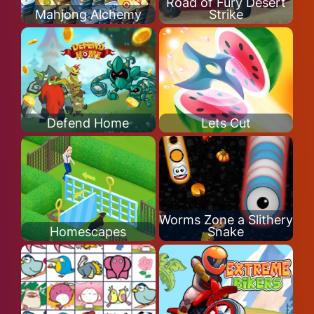
Road of Fury Desert
Mahjong Alchemy
Strike
Defend Home
Lets Cut
Worms Zone a Slithery
Homescapes
Snake