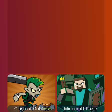
Clash of Goblins
Minecraft Puzle