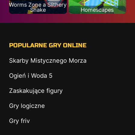
Worms Zone a Slithery
Snake
Homescapes
POPULARNE GRY ONLINE
Skarby Mistycznego Morza
Ogień i Woda 5
Zaskakujące figury
Gry logiczne
Gry friv