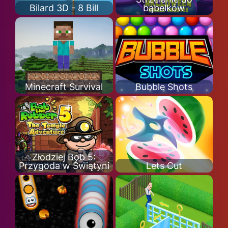
Bilard 3D - 8 Bill
bąbelków
Minecraft Survival
Bubble Shots
Złodziej Bob 5:
Przygoda w Świątyni
Lets Cut