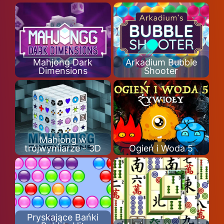
Mahjong Dark
Arkadium Bubble
Dimensions
Shooter
Mahjong w
trójwymiarze - 3D
Ogień i Woda 5
Pryskające Bańki