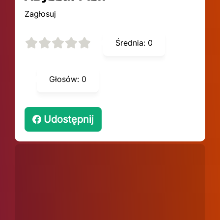
Zagłosuj
Średnia:
0
Głosów:
0
Udostępnij