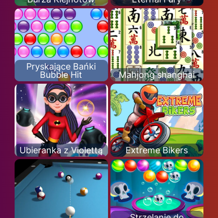
Pryskające Bańki
Bubble Hit
Mahjong shanghai
Ubieranka z Violettą
Extreme Bikers
Strzelanie do