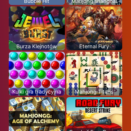
Bubble Hit
Mahjong shanghai
Burza Klejnotów
Eternal Fury
Kulki gra tradycyjna
Mahjong Titans