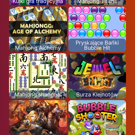
Kulki gra tradycyjna
Mahjong Titans
Pryskające Bańki
Mahjong Alchemy
Bubble Hit
Mahjong shanghai
Burza Klejnotów