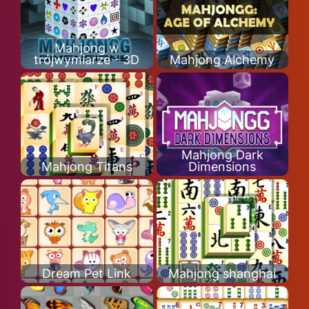
Mahjong w
trójwymiarze - 3D
Mahjong Alchemy
Mahjong Dark
Mahjong Titans
Dimensions
Dream Pet Link
Mahjong shanghai