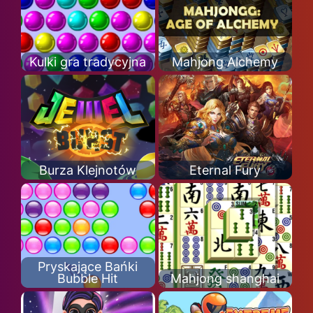
Kulki gra tradycyjna
Mahjong Alchemy
Burza Klejnotów
Eternal Fury
Pryskające Bańki
Bubble Hit
Mahjong shanghai