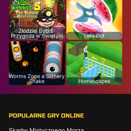
Złodziej Bob 5:
Przygoda w Świątyni
Lets Cut
Worms Zone a Slithery
Snake
Homescapes
POPULARNE GRY ONLINE
Skarby Mistycznego Morza