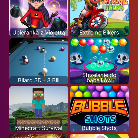
Ubieranka z Violettą
Extreme Bikers
Strzelanie do
Bilard 3D - 8 Bill
bąbelków
Minecraft Survival
Bubble Shots