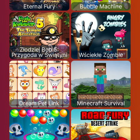
Eternal Fury
Bubble Machine
Złodziej Bob 5:
Przygoda w Świątyni
Wściekłe Zombie
Dream Pet Link
Minecraft Survival