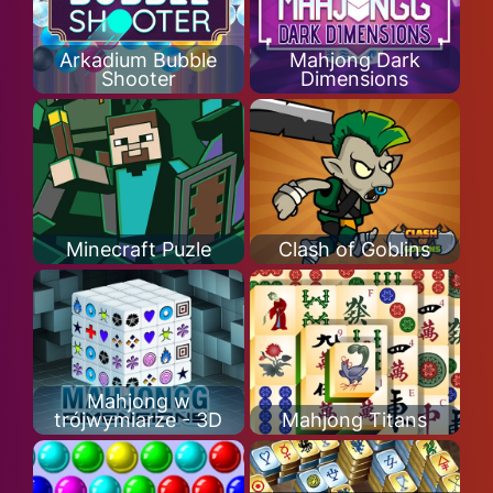
Arkadium Bubble
Mahjong Dark
Shooter
Dimensions
Minecraft Puzle
Clash of Goblins
Mahjong w
trójwymiarze - 3D
Mahjong Titans