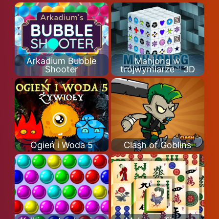
Arkadium Bubble
Mahjong w
Shooter
trójwymiarze - 3D
Ogień i Woda 5
Clash of Goblins