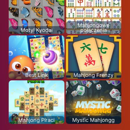
Mahjongowe
Motyl Kyodai
połączenia
Best Link
Mahjong Frenzy
Mahjong Piraci
Mystic Mahjongg