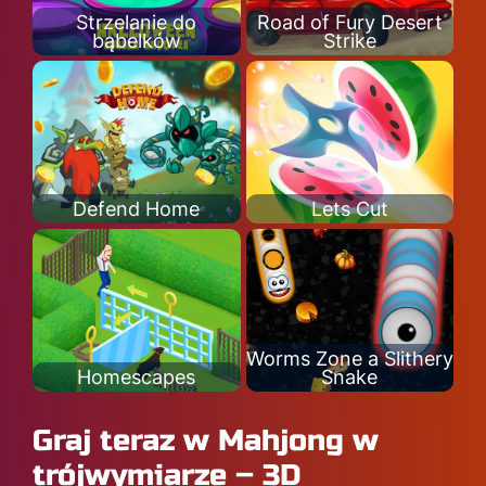
Strzelanie do
Road of Fury Desert
bąbelków
Strike
Defend Home
Lets Cut
Worms Zone a Slithery
Homescapes
Snake
Graj teraz w Mahjong w
trójwymiarze – 3D