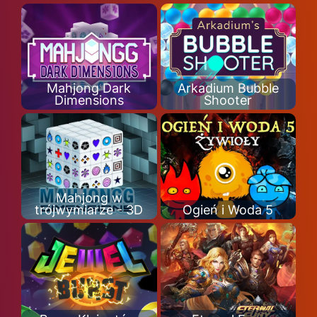
Mahjong Dark
Arkadium Bubble
Dimensions
Shooter
Mahjong w
trójwymiarze - 3D
Ogień i Woda 5