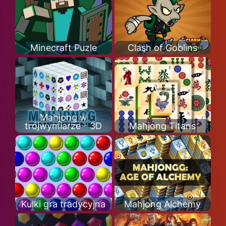
Minecraft Puzle
Clash of Goblins
Mahjong w
trójwymiarze - 3D
Mahjong Titans
Kulki gra tradycyjna
Mahjong Alchemy