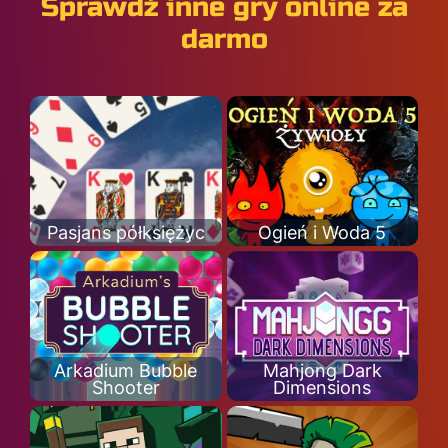
Sprawdź inne gry online za
darmo
Pasjans półksiężyc
Ogień i Woda 5
Arkadium Bubble
Mahjong Dark
Shooter
Dimensions