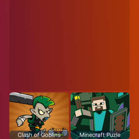
Clash of Goblins
Minecraft Puzle