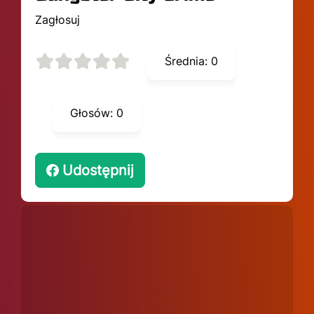
Zagłosuj
Średnia:
0
Głosów:
0
Udostępnij