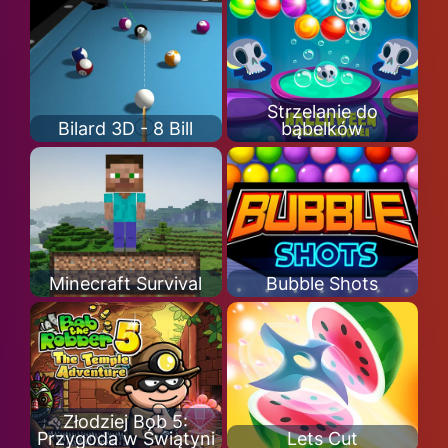
Strzelanie do
Bilard 3D - 8 Bill
bąbelków
Minecraft Survival
Bubble Shots
Złodziej Bob 5:
Przygoda w Świątyni
Lets Cut