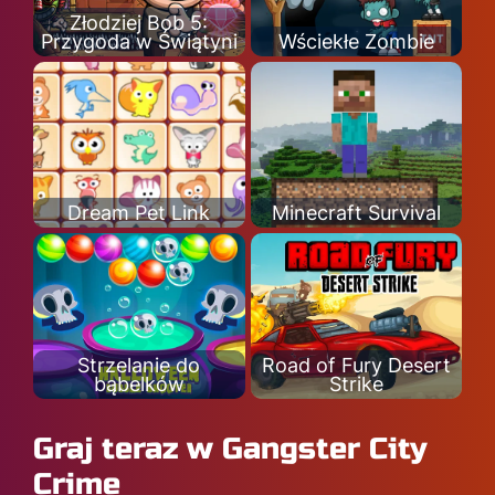
Złodziej Bob 5:
Przygoda w Świątyni
Wściekłe Zombie
Dream Pet Link
Minecraft Survival
Strzelanie do
Road of Fury Desert
bąbelków
Strike
Graj teraz w Gangster City
Crime