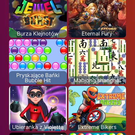
Burza Klejnotów
Eternal Fury
Pryskające Bańki
Bubble Hit
Mahjong shanghai
Ubieranka z Violettą
Extreme Bikers