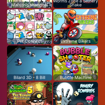
Worms Zone a Slithery
Mahjong shanghai
Snake
Pet Connect
Extreme Bikers
Bilard 3D - 8 Bill
Bubble Machine