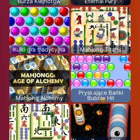
Burza Klejnotów
Eternal Fury
Kulki gra tradycyjna
Mahjong Titans
Pryskające Bańki
Mahjong Alchemy
Bubble Hit