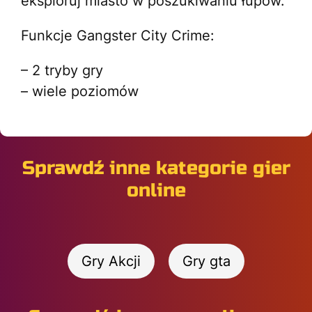
eksploruj miasto w poszukiwaniu łupów.
Funkcje Gangster City Crime:
– 2 tryby gry
– wiele poziomów
Sprawdź inne kategorie gier
online
Gry Akcji
Gry gta