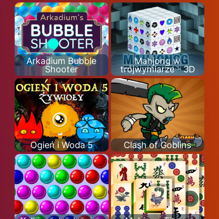
Arkadium Bubble
Mahjong w
Shooter
trójwymiarze - 3D
Ogień i Woda 5
Clash of Goblins