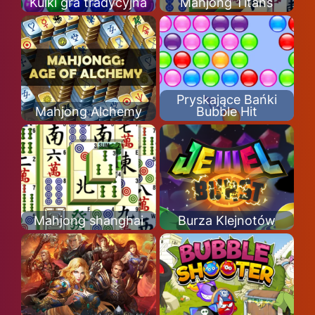
Kulki gra tradycyjna
Mahjong Titans
Pryskające Bańki
Mahjong Alchemy
Bubble Hit
Mahjong shanghai
Burza Klejnotów