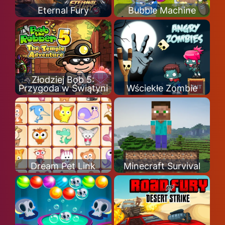
Eternal Fury
Bubble Machine
Złodziej Bob 5:
Przygoda w Świątyni
Wściekłe Zombie
Dream Pet Link
Minecraft Survival