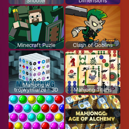
Shooter
Dimensions
Minecraft Puzle
Clash of Goblins
Mahjong w
trójwymiarze - 3D
Mahjong Titans