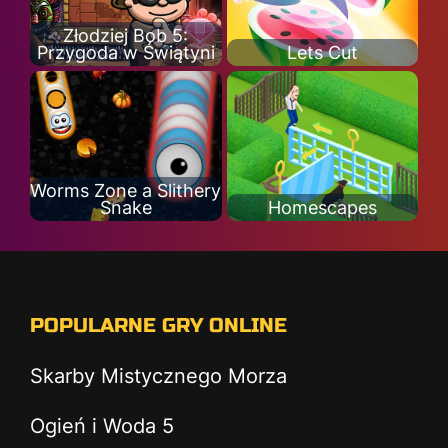
Złodziej Bob 5:
Przygoda w Świątyni
Lets Cut
Worms Zone a Slithery
Snake
Homescapes
POPULARNE GRY ONLINE
Skarby Mistycznego Morza
Ogień i Woda 5