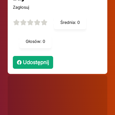
Zagłosuj
Średnia:
0
Głosów:
0
Udostępnij