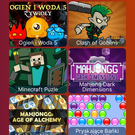
Ogień i Woda 5
Clash of Goblins
Mahjong Dark
Minecraft Puzle
Dimensions
Pryskające Bańki