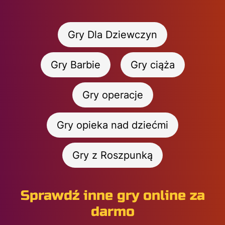
Gry Dla Dziewczyn
Gry Barbie
Gry ciąża
Gry operacje
Gry opieka nad dziećmi
Gry z Roszpunką
Sprawdź inne gry online za
darmo