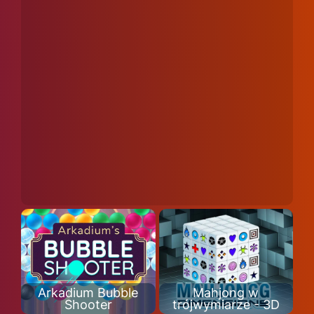
Arkadium Bubble
Mahjong w
Shooter
trójwymiarze - 3D