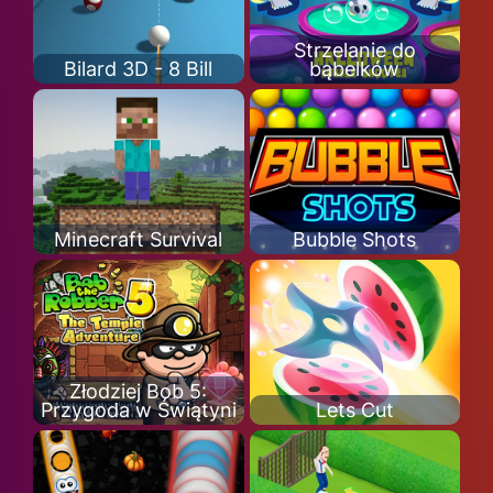
Strzelanie do
Bilard 3D - 8 Bill
bąbelków
Minecraft Survival
Bubble Shots
Złodziej Bob 5:
Przygoda w Świątyni
Lets Cut