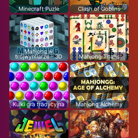
Minecraft Puzle
Clash of Goblins
Mahjong w
trójwymiarze - 3D
Mahjong Titans
Kulki gra tradycyjna
Mahjong Alchemy