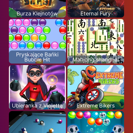
Burza Klejnotów
Eternal Fury
Pryskające Bańki
Bubble Hit
Mahjong shanghai
Ubieranka z Violettą
Extreme Bikers