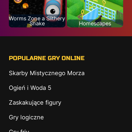
Worms Zone a Slithery
Snake
Homescapes
POPULARNE GRY ONLINE
Skarby Mistycznego Morza
Ogień i Woda 5
Zaskakujące figury
Gry logiczne