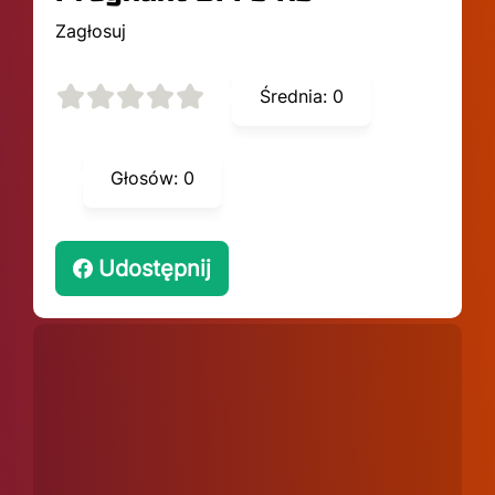
Zagłosuj
Średnia:
0
Głosów:
0
Udostępnij