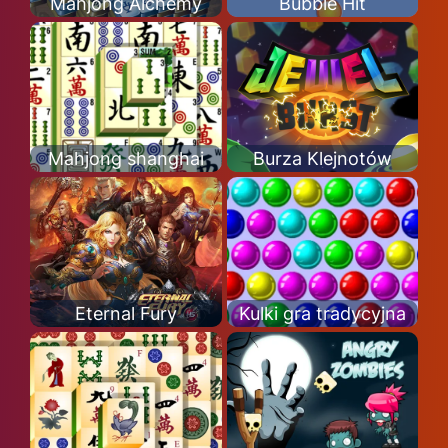
Mahjong Alchemy
Bubble Hit
Mahjong shanghai
Burza Klejnotów
Eternal Fury
Kulki gra tradycyjna