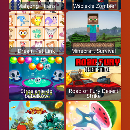
Mahjong Titans
Wściekłe Zombie
Dream Pet Link
Minecraft Survival
Strzelanie do
Road of Fury Desert
bąbelków
Strike