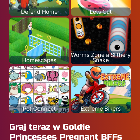
Defend Home
Lets Cut
Worms Zone a Slithery
Homescapes
Snake
Pet Connect
Extreme Bikers
Graj teraz w Goldie
Princesses Pregnant BFFs