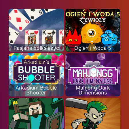
Pasjans półksiężyc
Ogień i Woda 5
Arkadium Bubble
Mahjong Dark
Shooter
Dimensions