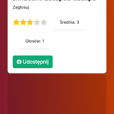
Zagłosuj
Średnia:
3
Głosów:
1
Udostępnij