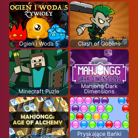
Ogień i Woda 5
Clash of Goblins
Mahjong Dark
Minecraft Puzle
Dimensions
Pryskające Bańki