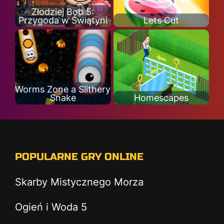
Złodziej Bob 5:
Przygoda w Świątyni
Lets Cut
Worms Zone a Slithery
Snake
Homescapes
POPULARNE GRY ONLINE
Skarby Mistycznego Morza
Ogień i Woda 5