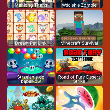
Mahjong Titans
Wściekłe Zombie
Dream Pet Link
Minecraft Survival
Strzelanie do
Road of Fury Desert
bąbelków
Strike