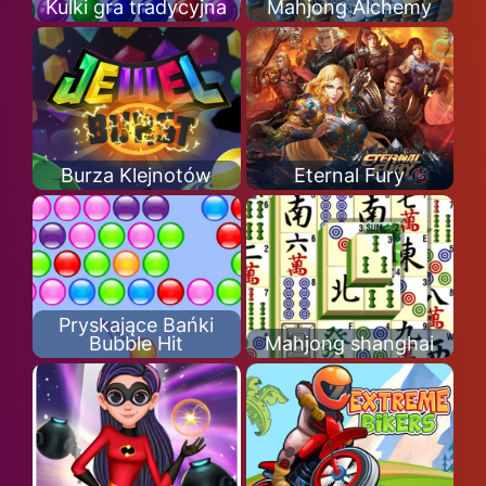
Kulki gra tradycyjna
Mahjong Alchemy
Burza Klejnotów
Eternal Fury
Pryskające Bańki
Bubble Hit
Mahjong shanghai