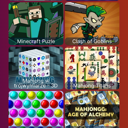
Minecraft Puzle
Clash of Goblins
Mahjong w
trójwymiarze - 3D
Mahjong Titans