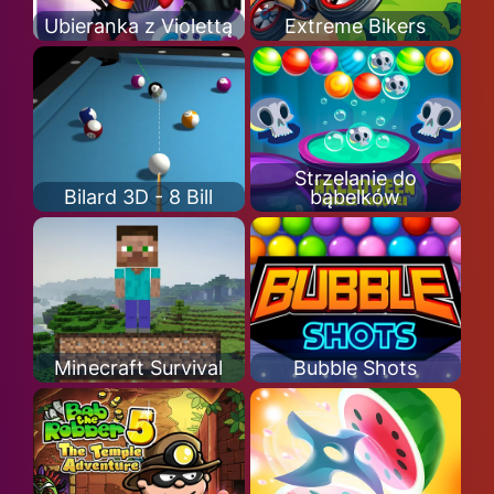
Ubieranka z Violettą
Extreme Bikers
Strzelanie do
Bilard 3D - 8 Bill
bąbelków
Minecraft Survival
Bubble Shots