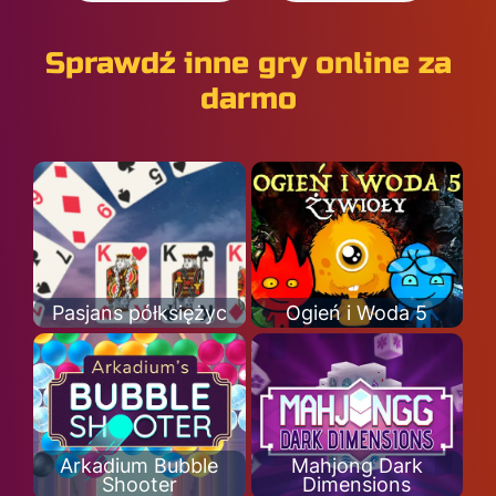
Sprawdź inne gry online za
darmo
Pasjans półksiężyc
Ogień i Woda 5
Arkadium Bubble
Mahjong Dark
Shooter
Dimensions