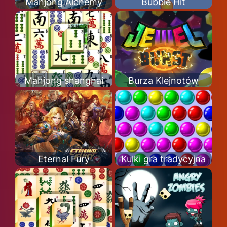
Mahjong Alchemy
Bubble Hit
Mahjong shanghai
Burza Klejnotów
Eternal Fury
Kulki gra tradycyjna