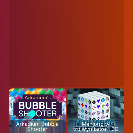
Arkadium Bubble
Mahjong w
Shooter
trójwymiarze - 3D