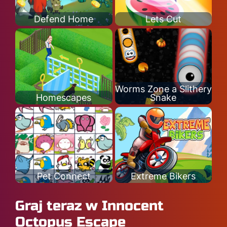
Defend Home
Lets Cut
Worms Zone a Slithery
Homescapes
Snake
Pet Connect
Extreme Bikers
Graj teraz w Innocent
Octopus Escape