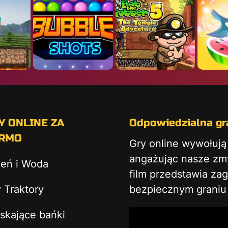
Y ONLINE ZA
Odpowiedzialna gra
RMO
Gry online wywołuj
angażując nasze zmys
ień i Woda
film przedstawia za
 Traktory
bezpiecznym graniu 
skające bańki