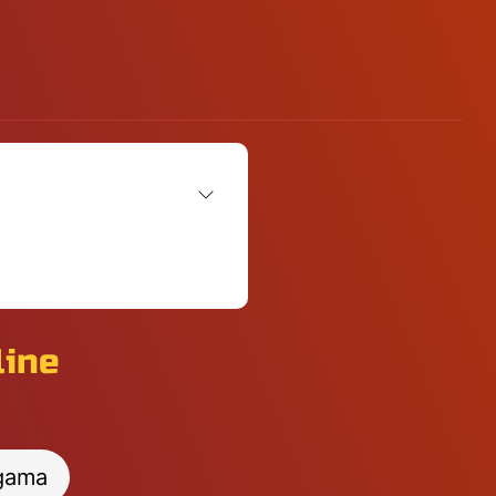
line
gama