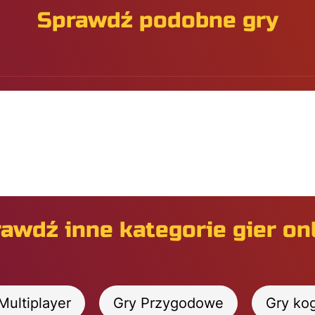
Sprawdź podobne gry
awdź inne kategorie gier on
Multiplayer
Gry Przygodowe
Gry ko