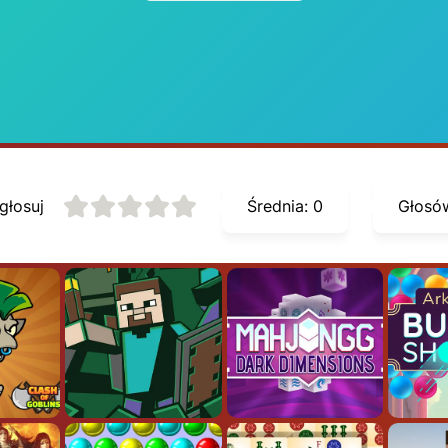
głosuj
Średnia:
0
Głosó