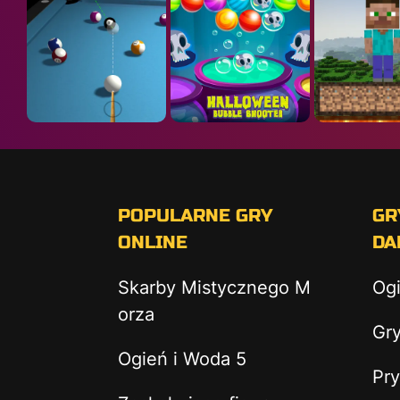
POPULARNE GRY
GR
ONLINE
DA
Skarby Mistycznego M
Og
orza
Gry
Ogień i Woda 5
Pry