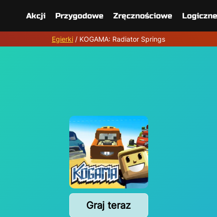
Akcji
Przygodowe
Zręcznościowe
Logiczn
Egierki
/
KOGAMA: Radiator Springs
Graj teraz