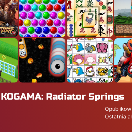
w KOGAMA: Radiator Springs
Opublikow
Ostatnia a