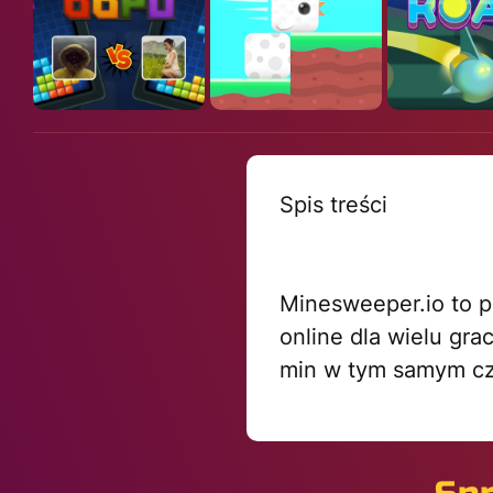
Spis treści
Minesweeper.io to p
online dla wielu gra
min w tym samym cza