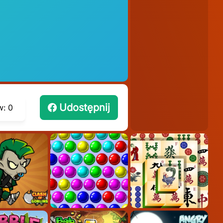
Udostępnij
w:
0