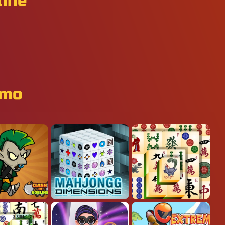
line
rmo