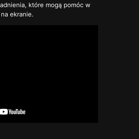
gadnienia, które mogą pomóc w
na ekranie.