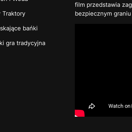
film przedstawia za
 Traktory
bezpiecznym graniu 
skające bańki
ki gra tradycyjna