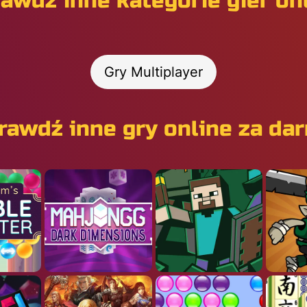
awdź inne kategorie gier on
Gry Multiplayer
rawdź inne gry online za da