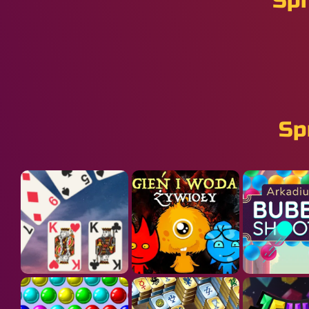
Spr
Sp