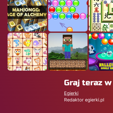
Graj teraz 
Egierki
Redaktor egierki.pl