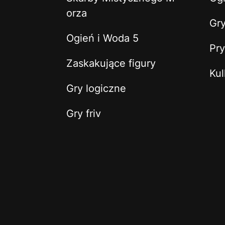
orza
Gry
Ogień i Woda 5
Pry
Zaskakujące figury
Kul
Gry logiczne
Gry friv