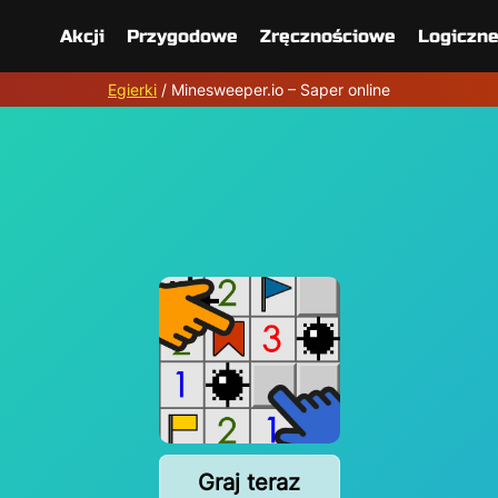
Akcji
Przygodowe
Zręcznościowe
Logiczn
Egierki
/
Minesweeper.io – Saper online
Graj teraz