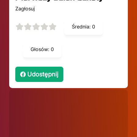
Zagłosuj
Średnia:
0
Głosów:
0
Udostępnij