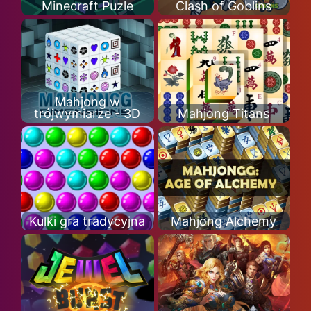
Minecraft Puzle
Clash of Goblins
Mahjong w
trójwymiarze - 3D
Mahjong Titans
Kulki gra tradycyjna
Mahjong Alchemy