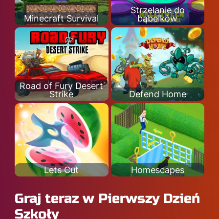
Strzelanie do
Minecraft Survival
bąbelków
Road of Fury Desert
Strike
Defend Home
Lets Cut
Homescapes
Graj teraz w Pierwszy Dzień
Szkoły