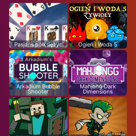
Pasjans półksiężyc
Ogień i Woda 5
Arkadium Bubble
Mahjong Dark
Shooter
Dimensions