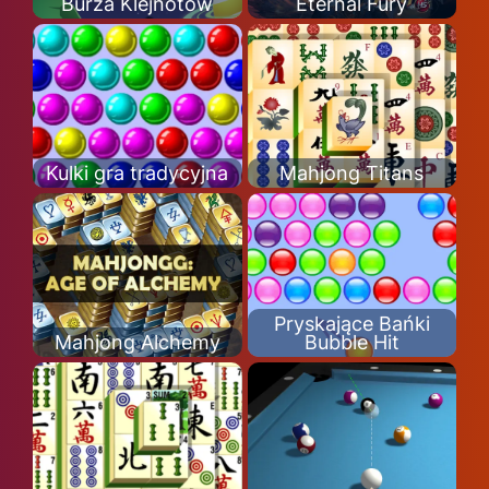
Burza Klejnotów
Eternal Fury
Kulki gra tradycyjna
Mahjong Titans
Pryskające Bańki
Mahjong Alchemy
Bubble Hit