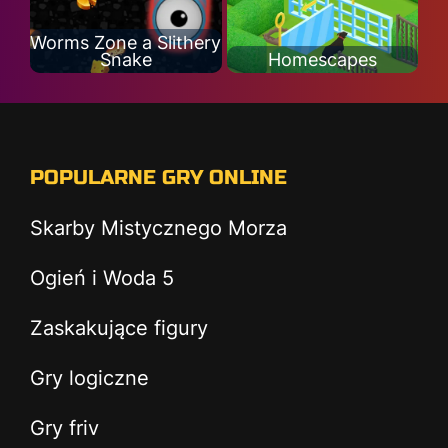
Worms Zone a Slithery
Snake
Homescapes
POPULARNE GRY ONLINE
Skarby Mistycznego Morza
Ogień i Woda 5
Zaskakujące figury
Gry logiczne
Gry friv