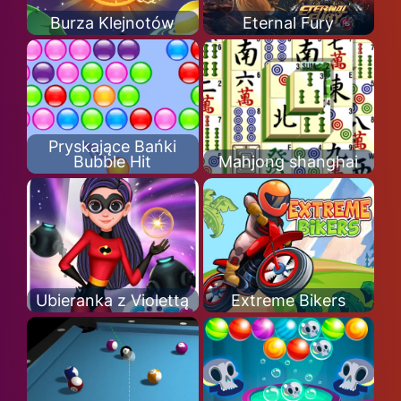
Burza Klejnotów
Eternal Fury
Pryskające Bańki
Bubble Hit
Mahjong shanghai
Ubieranka z Violettą
Extreme Bikers