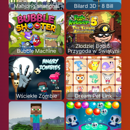
Mahjong shanghai
Bilard 3D - 8 Bill
Złodziej Bob 5:
Bubble Machine
Przygoda w Świątyni
Wściekłe Zombie
Dream Pet Link