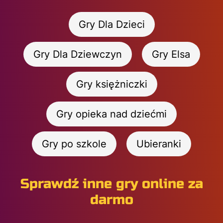
Gry Dla Dzieci
Gry Dla Dziewczyn
Gry Elsa
Gry księżniczki
Gry opieka nad dziećmi
Gry po szkole
Ubieranki
Sprawdź inne gry online za
darmo