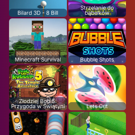
Strzelanie do
Bilard 3D - 8 Bill
bąbelków
Minecraft Survival
Bubble Shots
Złodziej Bob 5:
Przygoda w Świątyni
Lets Cut