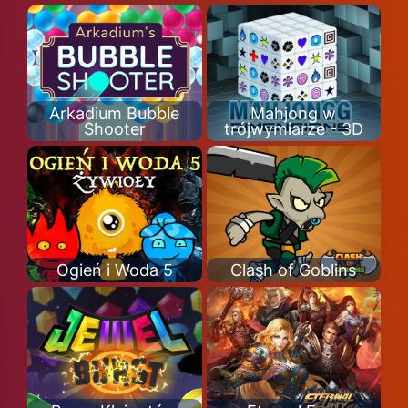
Arkadium Bubble
Mahjong w
Shooter
trójwymiarze - 3D
Ogień i Woda 5
Clash of Goblins