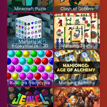
Minecraft Puzle
Clash of Goblins
Mahjong w
trójwymiarze - 3D
Mahjong Titans
Kulki gra tradycyjna
Mahjong Alchemy