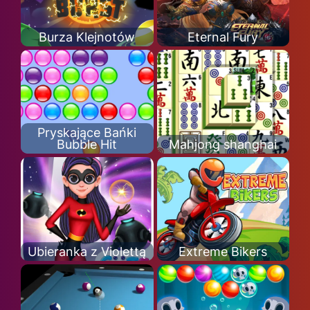
Burza Klejnotów
Eternal Fury
Pryskające Bańki
Bubble Hit
Mahjong shanghai
Ubieranka z Violettą
Extreme Bikers