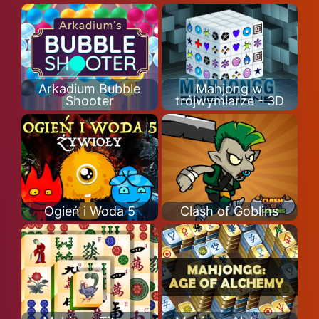
Arkadium Bubble
Mahjong w
Shooter
trójwymiarze - 3D
Ogień i Woda 5
Clash of Goblins