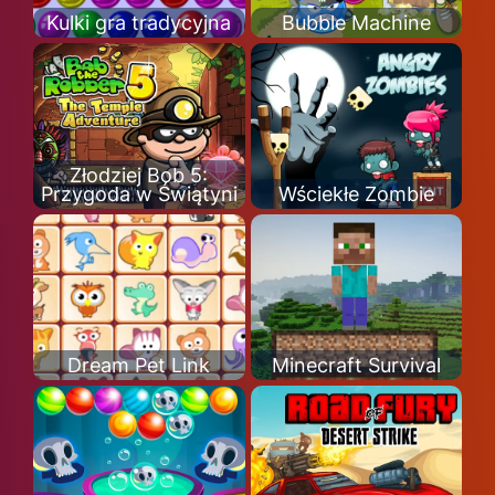
Kulki gra tradycyjna
Bubble Machine
Złodziej Bob 5:
Przygoda w Świątyni
Wściekłe Zombie
Dream Pet Link
Minecraft Survival