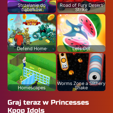
Strzelanie do
Road of Fury Desert
bąbelków
Strike
Defend Home
Lets Cut
Worms Zone a Slithery
Homescapes
Snake
Graj teraz w Princesses
Kpop Idols