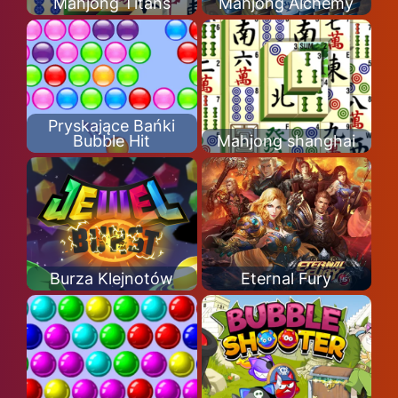
Mahjong Titans
Mahjong Alchemy
Pryskające Bańki
Bubble Hit
Mahjong shanghai
Burza Klejnotów
Eternal Fury