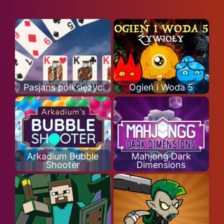
Pasjans półksiężyc
Ogień i Woda 5
Arkadium Bubble
Mahjong Dark
Shooter
Dimensions