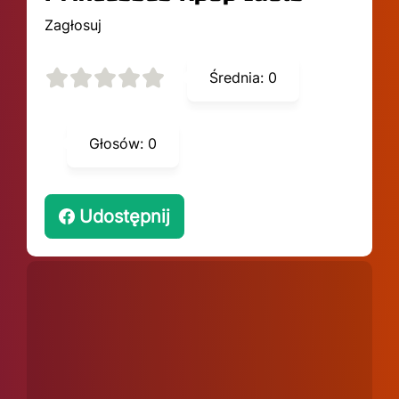
Zagłosuj
Średnia:
0
Głosów:
0
Udostępnij