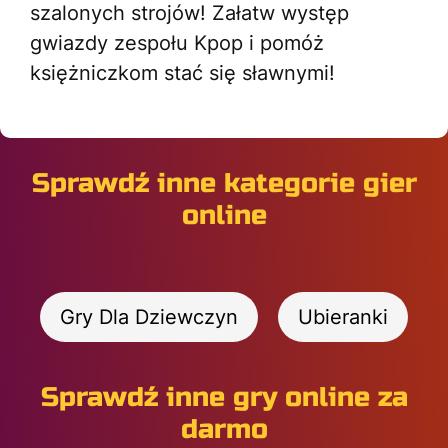
szalonych strojów! Załatw występ
gwiazdy zespołu Kpop i pomóż
księżniczkom stać się sławnymi!
Sprawdź inne kategorie gier
online
Gry Dla Dziewczyn
Ubieranki
Sprawdź inne gry online za
darmo