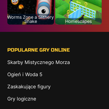
Worms Zone a Slithery
Snake
Homescapes
POPULARNE GRY ONLINE
Skarby Mistycznego Morza
Ogień i Woda 5
Zaskakujące figury
Gry logiczne