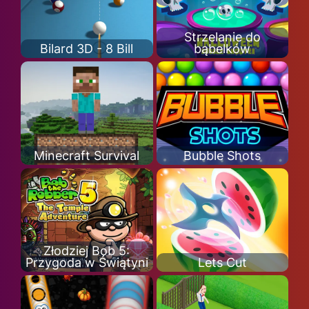
Strzelanie do
Bilard 3D - 8 Bill
bąbelków
Minecraft Survival
Bubble Shots
Złodziej Bob 5:
Przygoda w Świątyni
Lets Cut