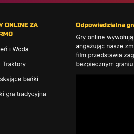
Y ONLINE ZA
Odpowiedzialna gra
RMO
Gry online wywołuj
angażując nasze zmys
ień i Woda
film przedstawia za
 Traktory
bezpiecznym graniu 
skające bańki
ki gra tradycyjna