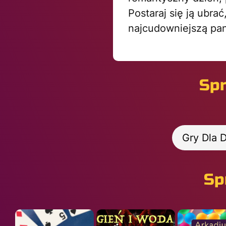
Postaraj się ją ubrać
najcudowniejszą pan
Spr
Gry Dla 
Sp