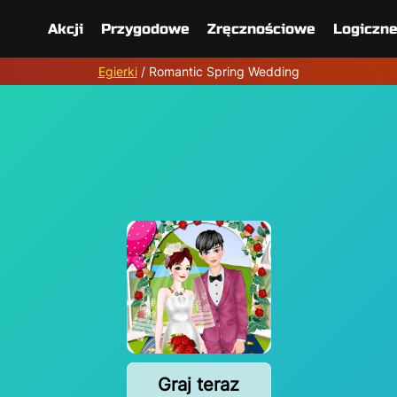
Akcji
Przygodowe
Zręcznościowe
Logiczn
Egierki
/
Romantic Spring Wedding
Graj teraz