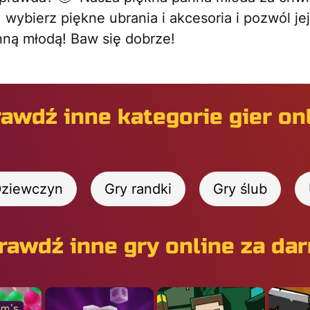
, wybierz piękne ubrania i akcesoria i pozwól je
ną młodą! Baw się dobrze!
awdź inne kategorie gier on
Dziewczyn
Gry randki
Gry ślub
rawdź inne gry online za da