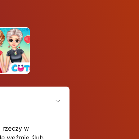
 rzeczy w
lę weźmie ślub.