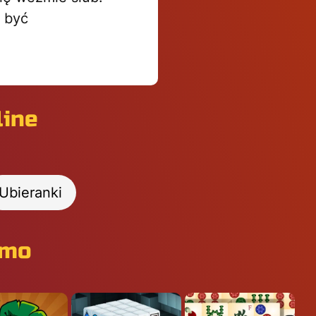
j być
line
Ubieranki
rmo