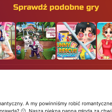
Sprawdź podobne gry
mantyczny. A my powinniśmy robić romantyczne
 prawda? 🙂 Nasza piękna panna młoda za chwi