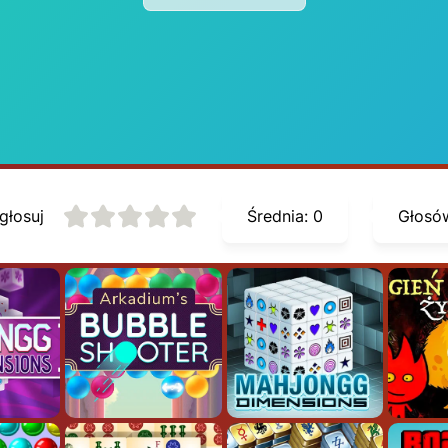
głosuj
Średnia:
0
Głosó