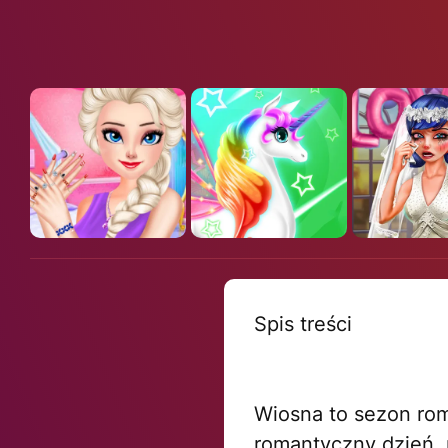
Spis treści
Wiosna to sezon ro
romantyczny dzień,