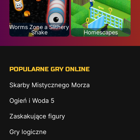
Worms Zone a Slithery
Snake
Homescapes
POPULARNE GRY ONLINE
Skarby Mistycznego Morza
Ogień i Woda 5
Zaskakujące figury
Gry logiczne