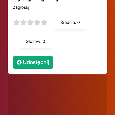
Zagłosuj
Średnia:
0
Głosów:
0
Udostępnij