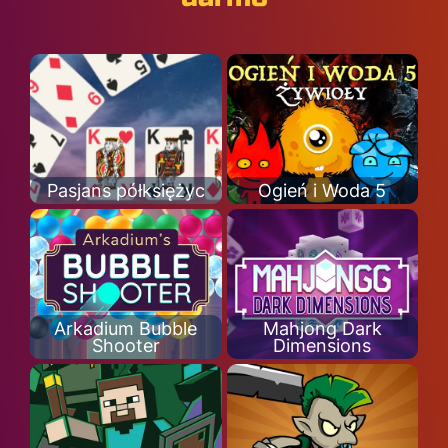
Pasjans półksiężyc
Ogień i Woda 5
Arkadium Bubble
Mahjong Dark
Shooter
Dimensions