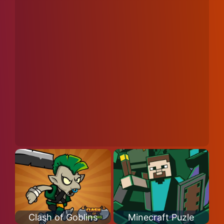
Clash of Goblins
Minecraft Puzle