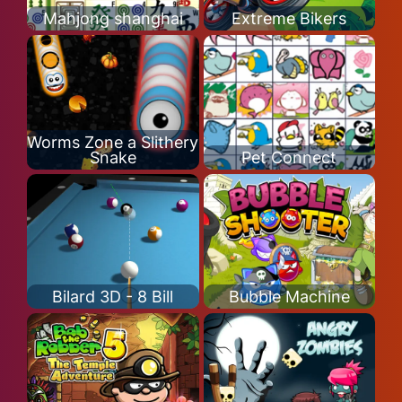
Mahjong shanghai
Extreme Bikers
Worms Zone a Slithery
Snake
Pet Connect
Bilard 3D - 8 Bill
Bubble Machine