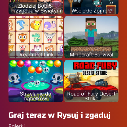
Złodziej Bob 5:
Przygoda w Świątyni
Wściekłe Zombie
Dream Pet Link
Minecraft Survival
Strzelanie do
Road of Fury Desert
bąbelków
Strike
Graj teraz w Rysuj i zgaduj
Egierki