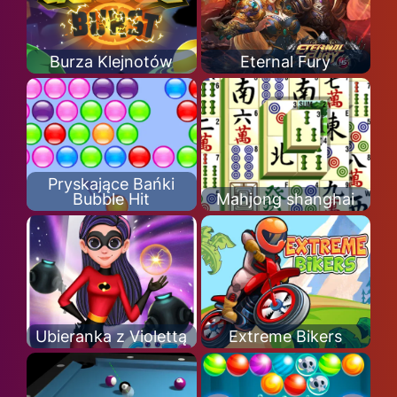
Burza Klejnotów
Eternal Fury
Pryskające Bańki
Bubble Hit
Mahjong shanghai
Ubieranka z Violettą
Extreme Bikers