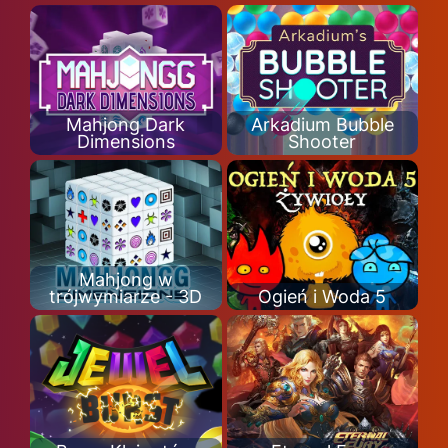
Mahjong Dark
Arkadium Bubble
Dimensions
Shooter
Mahjong w
trójwymiarze - 3D
Ogień i Woda 5