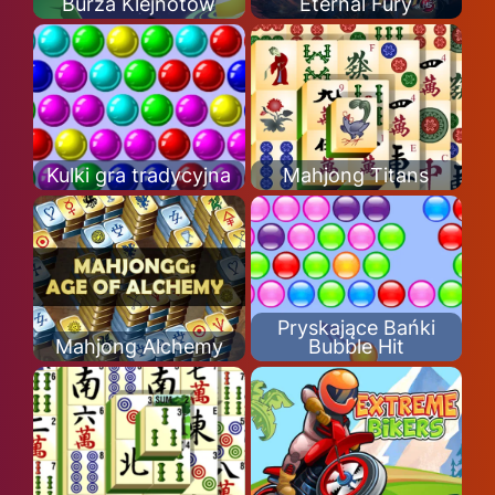
Burza Klejnotów
Eternal Fury
Kulki gra tradycyjna
Mahjong Titans
Pryskające Bańki
Mahjong Alchemy
Bubble Hit