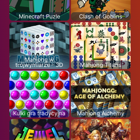
Minecraft Puzle
Clash of Goblins
Mahjong w
trójwymiarze - 3D
Mahjong Titans
Kulki gra tradycyjna
Mahjong Alchemy