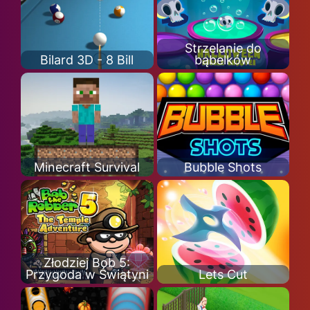
Strzelanie do
Bilard 3D - 8 Bill
bąbelków
Minecraft Survival
Bubble Shots
Złodziej Bob 5:
Przygoda w Świątyni
Lets Cut