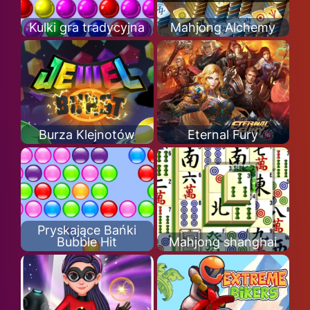
Kulki gra tradycyjna
Mahjong Alchemy
Burza Klejnotów
Eternal Fury
Pryskające Bańki
Bubble Hit
Mahjong shanghai