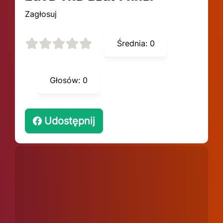
Zagłosuj
Średnia:
0
Głosów:
0
Udostępnij