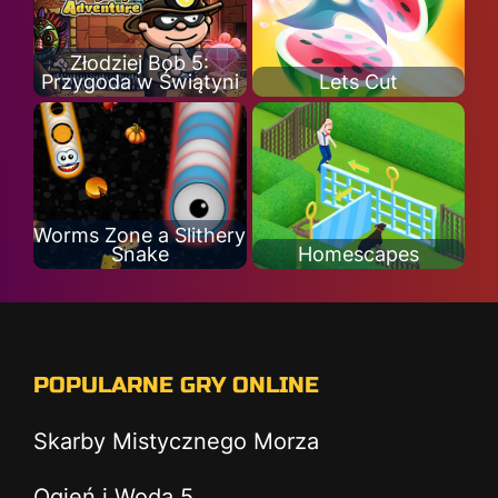
Złodziej Bob 5:
Przygoda w Świątyni
Lets Cut
Worms Zone a Slithery
Snake
Homescapes
POPULARNE GRY ONLINE
Skarby Mistycznego Morza
Ogień i Woda 5