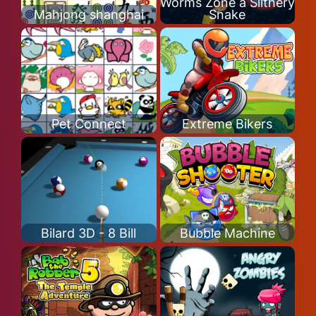
Worms Zone a Slithery
Mahjong shanghai
Snake
Pet Connect
Extreme Bikers
Bilard 3D - 8 Bill
Bubble Machine