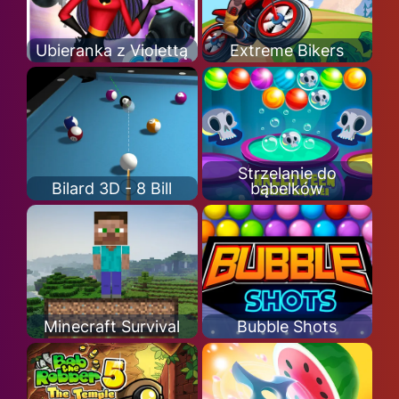
Ubieranka z Violettą
Extreme Bikers
Strzelanie do
Bilard 3D - 8 Bill
bąbelków
Minecraft Survival
Bubble Shots