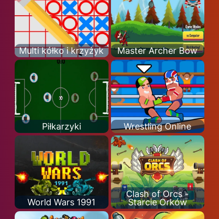
Multi kółko i krzyżyk
Master Archer Bow
Piłkarzyki
Wrestling Online
Clash of Orcs -
World Wars 1991
Starcie Orków