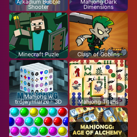
Arkadium Bubble
Mahjong Dark
Shooter
Dimensions
Minecraft Puzle
Clash of Goblins
Mahjong w
trójwymiarze - 3D
Mahjong Titans