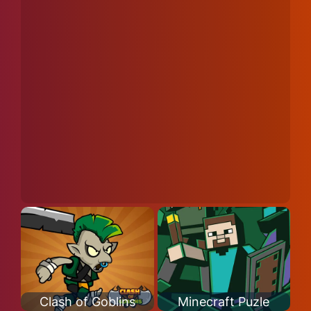
Clash of Goblins
Minecraft Puzle