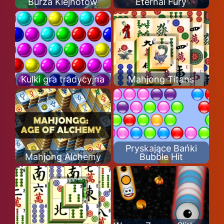
Burza Klejnotów
Eternal Fury
Kulki gra tradycyjna
Mahjong Titans
Pryskające Bańki
Mahjong Alchemy
Bubble Hit