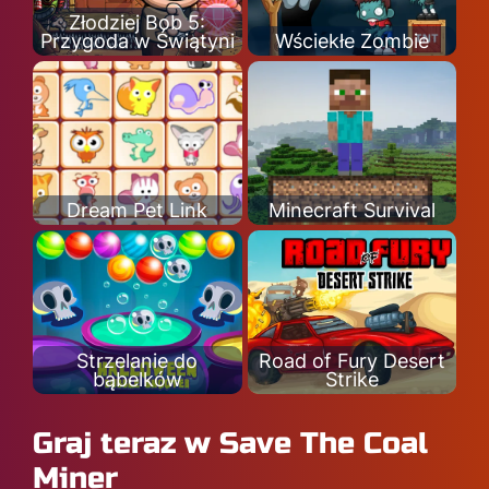
Złodziej Bob 5:
Przygoda w Świątyni
Wściekłe Zombie
Dream Pet Link
Minecraft Survival
Strzelanie do
Road of Fury Desert
bąbelków
Strike
Graj teraz w Save The Coal
Miner