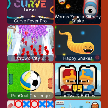
Worms Zone a Slithery
Curve Fever Pro
Snake
Crowd City 2
Happy Snakes
PonGoal Challenge
Janissary Battles