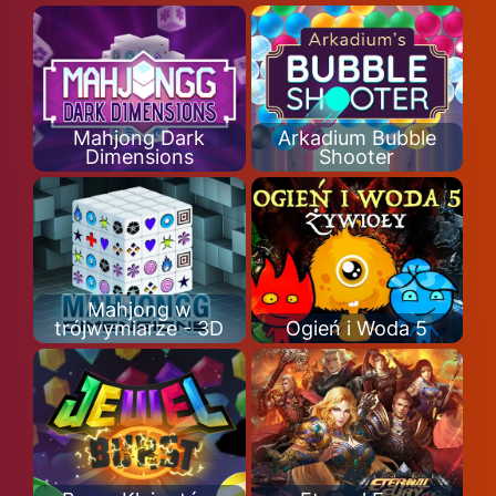
Mahjong Dark
Arkadium Bubble
Dimensions
Shooter
Mahjong w
trójwymiarze - 3D
Ogień i Woda 5