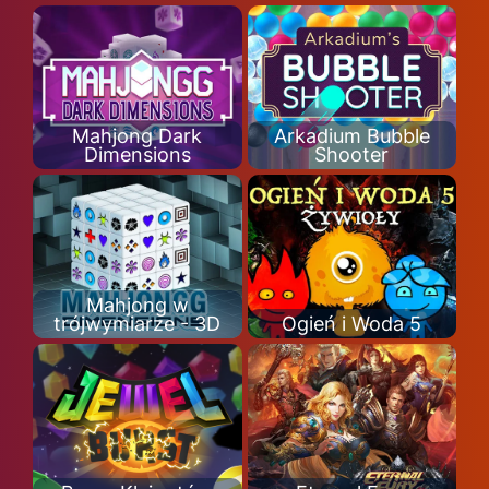
Mahjong Dark
Arkadium Bubble
Dimensions
Shooter
Mahjong w
trójwymiarze - 3D
Ogień i Woda 5