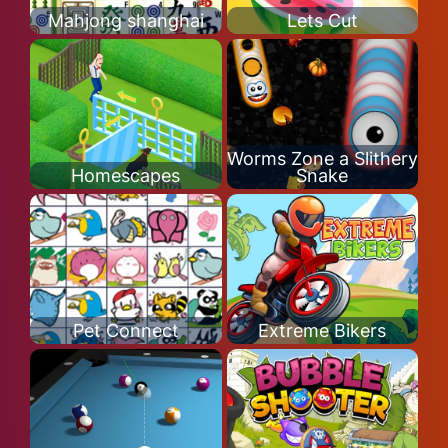
Mahjong shanghai
Lets Cut
Worms Zone a Slithery
Homescapes
Snake
Pet Connect
Extreme Bikers