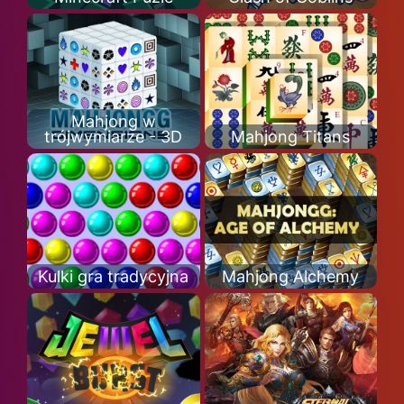
Mahjong w
trójwymiarze - 3D
Mahjong Titans
Kulki gra tradycyjna
Mahjong Alchemy