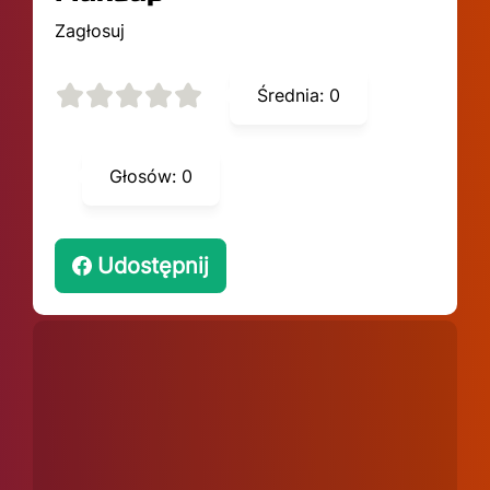
Zagłosuj
Średnia:
0
Głosów:
0
Udostępnij