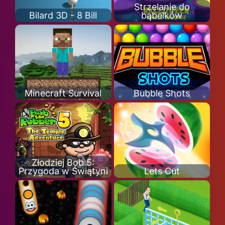
Strzelanie do
Bilard 3D - 8 Bill
bąbelków
Minecraft Survival
Bubble Shots
Złodziej Bob 5:
Przygoda w Świątyni
Lets Cut