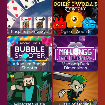
Pasjans półksiężyc
Ogień i Woda 5
Arkadium Bubble
Mahjong Dark
Shooter
Dimensions
Minecraft Puzle
Clash of Goblins