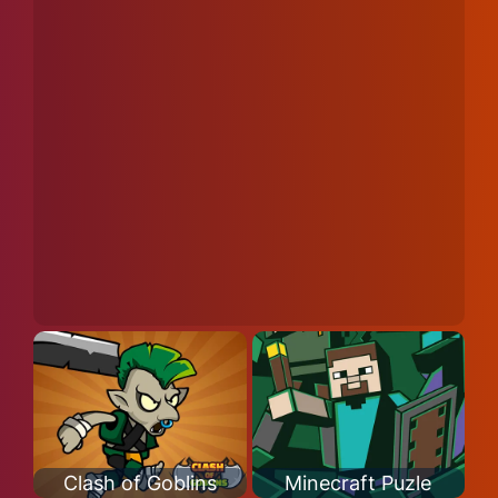
Clash of Goblins
Minecraft Puzle