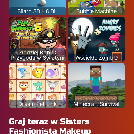
Bilard 3D - 8 Bill
Bubble Machine
Złodziej Bob 5:
Przygoda w Świątyni
Wściekłe Zombie
Dream Pet Link
Minecraft Survival
Graj teraz w Sisters
Fashionista Makeup