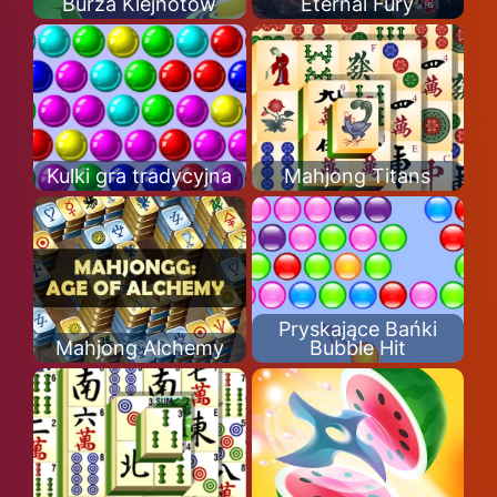
Burza Klejnotów
Eternal Fury
Kulki gra tradycyjna
Mahjong Titans
Pryskające Bańki
Mahjong Alchemy
Bubble Hit