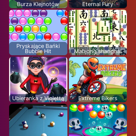
Burza Klejnotów
Eternal Fury
Pryskające Bańki
Bubble Hit
Mahjong shanghai
Ubieranka z Violettą
Extreme Bikers