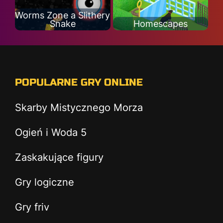
Worms Zone a Slithery
Snake
Homescapes
POPULARNE GRY ONLINE
Skarby Mistycznego Morza
Ogień i Woda 5
Zaskakujące figury
Gry logiczne
Gry friv