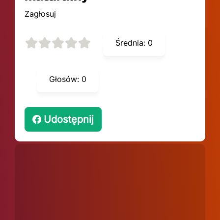
Zagłosuj
Średnia:
0
Głosów:
0
Udostępnij