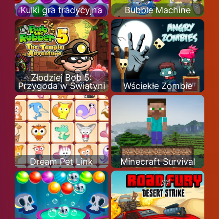
Kulki gra tradycyjna
Bubble Machine
Złodziej Bob 5:
Przygoda w Świątyni
Wściekłe Zombie
Dream Pet Link
Minecraft Survival