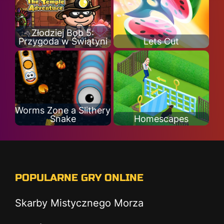
Złodziej Bob 5:
Przygoda w Świątyni
Lets Cut
Worms Zone a Slithery
Snake
Homescapes
POPULARNE GRY ONLINE
Skarby Mistycznego Morza