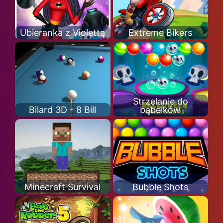
Ubieranka z Violettą
Extreme Bikers
Strzelanie do
Bilard 3D - 8 Bill
bąbelków
Minecraft Survival
Bubble Shots