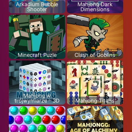
Arkadium Bubble
Mahjong Dark
Shooter
Dimensions
Minecraft Puzle
Clash of Goblins
Mahjong w
trójwymiarze - 3D
Mahjong Titans