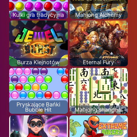
Kulki gra tradycyjna
Mahjong Alchemy
Burza Klejnotów
Eternal Fury
Pryskające Bańki
Bubble Hit
Mahjong shanghai