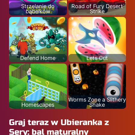
Strzelanie do
Road of Fury Desert
bąbelków
Strike
Defend Home
Lets Cut
Worms Zone a Slithery
Homescapes
Snake
Graj teraz w Ubieranka z
Sery: bal maturalny