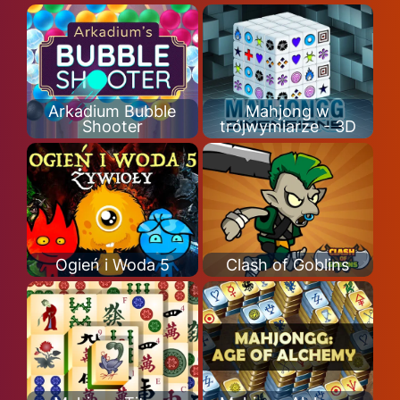
Arkadium Bubble
Mahjong w
Shooter
trójwymiarze - 3D
Ogień i Woda 5
Clash of Goblins