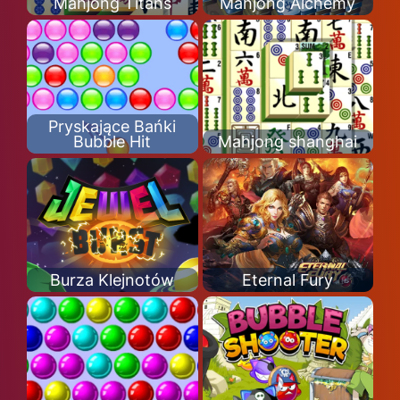
Mahjong Titans
Mahjong Alchemy
Pryskające Bańki
Bubble Hit
Mahjong shanghai
Burza Klejnotów
Eternal Fury