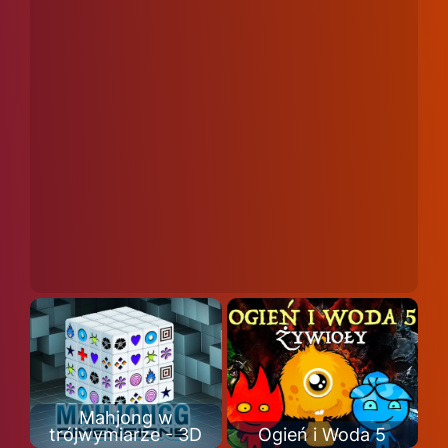
Mahjong w
trójwymiarze - 3D
Ogień i Woda 5