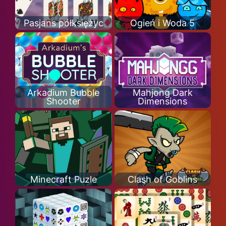
Pasjans półksiężyc
Ogień i Woda 5
Arkadium Bubble
Mahjong Dark
Shooter
Dimensions
Minecraft Puzle
Clash of Goblins