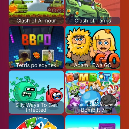
Clash of Armour
Clash of Tanks
Tetris pojedynek
Adam i Ewa GO
Silly Ways To Get
Infected
Bomb It 7