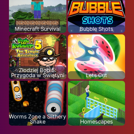
Minecraft Survival
Bubble Shots
Złodziej Bob 5:
Przygoda w Świątyni
Lets Cut
Worms Zone a Slithery
Snake
Homescapes