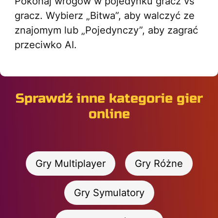
Pokonaj wrogów w pojedynku gracz vs
gracz. Wybierz „Bitwa”, aby walczyć ze
znajomym lub „Pojedynczy”, aby zagrać
przeciwko AI.
Sprawdź inne kategorie gier
online
Gry Multiplayer
Gry Różne
Gry Symulatory