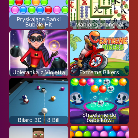
Pryskające Bańki
Bubble Hit
Mahjong shanghai
Ubieranka z Violettą
Extreme Bikers
Strzelanie do
Bilard 3D - 8 Bill
bąbelków