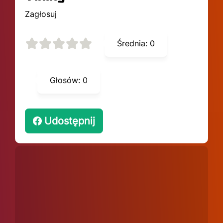
Zagłosuj
Średnia:
0
Głosów:
0
Udostępnij