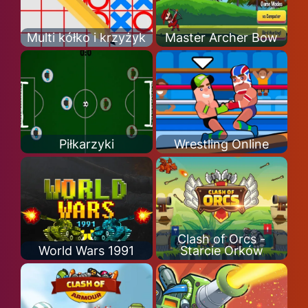
Multi kółko i krzyżyk
Master Archer Bow
Piłkarzyki
Wrestling Online
Clash of Orcs -
World Wars 1991
Starcie Orków