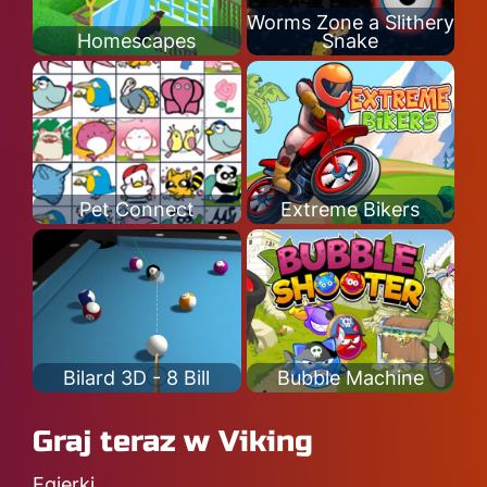
Worms Zone a Slithery
Homescapes
Snake
Pet Connect
Extreme Bikers
Bilard 3D - 8 Bill
Bubble Machine
Graj teraz w Viking
Egierki