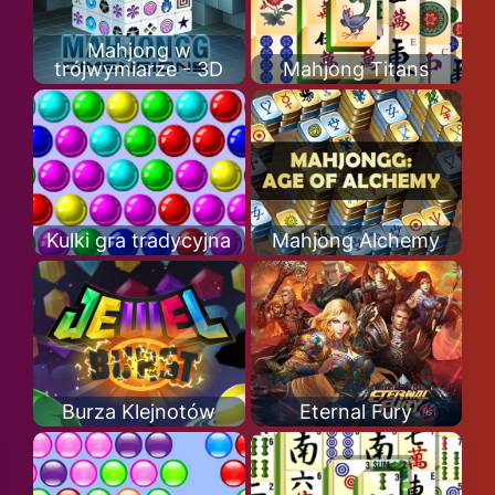
Mahjong w
trójwymiarze - 3D
Mahjong Titans
Kulki gra tradycyjna
Mahjong Alchemy
Burza Klejnotów
Eternal Fury