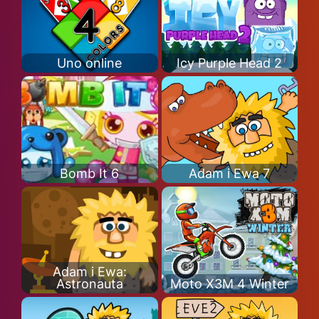
Uno online
Icy Purple Head 2
Bomb It 6
Adam i Ewa 7
Adam i Ewa:
Astronauta
Moto X3M 4 Winter