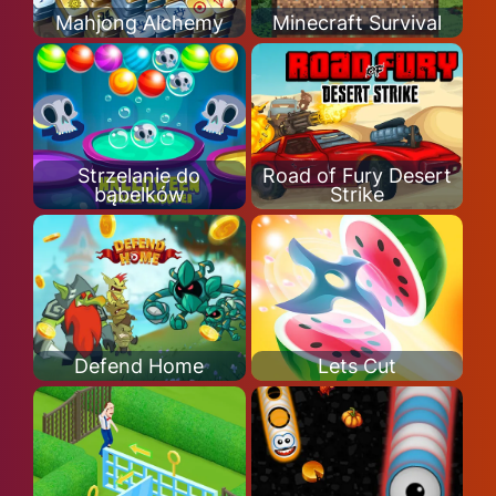
Mahjong Alchemy
Minecraft Survival
Strzelanie do
Road of Fury Desert
bąbelków
Strike
Defend Home
Lets Cut