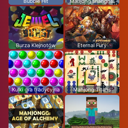
Bubble Hit
Mahjong shanghai
Burza Klejnotów
Eternal Fury
Kulki gra tradycyjna
Mahjong Titans