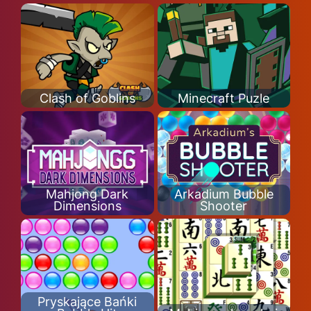
Clash of Goblins
Minecraft Puzle
Mahjong Dark
Arkadium Bubble
Dimensions
Shooter
Pryskające Bańki