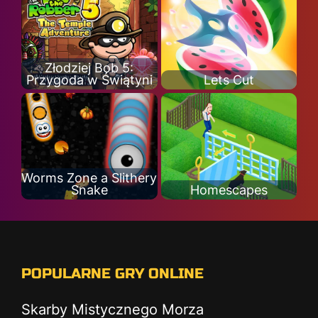
Złodziej Bob 5:
Przygoda w Świątyni
Lets Cut
Worms Zone a Slithery
Snake
Homescapes
POPULARNE GRY ONLINE
Skarby Mistycznego Morza