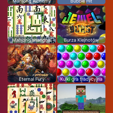
Mahjong Alchemy
Bubble Hit
Mahjong shanghai
Burza Klejnotów
Eternal Fury
Kulki gra tradycyjna