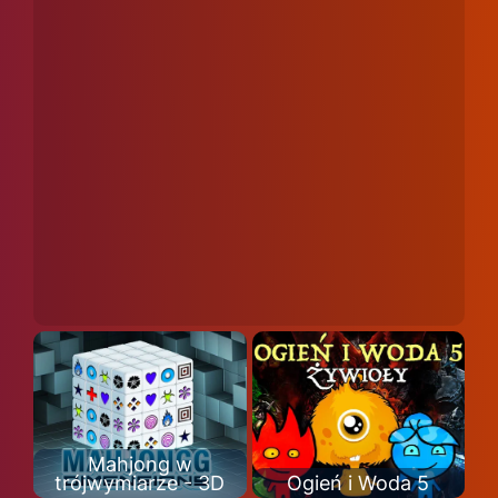
Mahjong w
trójwymiarze - 3D
Ogień i Woda 5