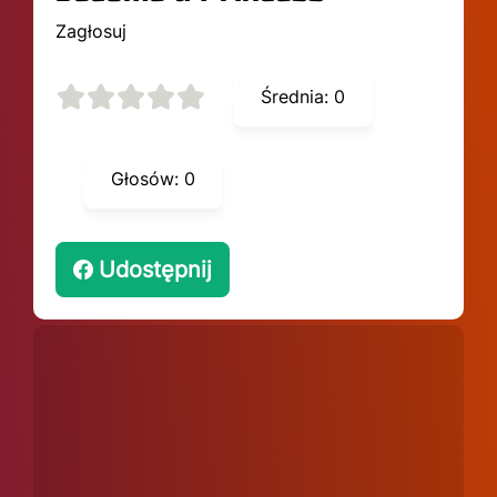
Zagłosuj
Średnia:
0
Głosów:
0
Udostępnij