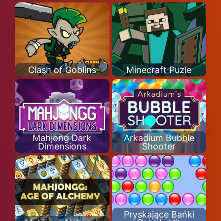
Clash of Goblins
Minecraft Puzle
Mahjong Dark
Arkadium Bubble
Dimensions
Shooter
Pryskające Bańki