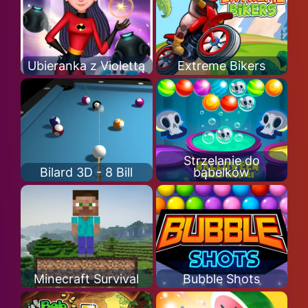
Ubieranka z Violettą
Extreme Bikers
Strzelanie do
Bilard 3D - 8 Bill
bąbelków
Minecraft Survival
Bubble Shots