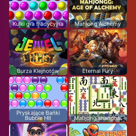
Kulki gra tradycyjna
Mahjong Alchemy
Burza Klejnotów
Eternal Fury
Pryskające Bańki
Bubble Hit
Mahjong shanghai