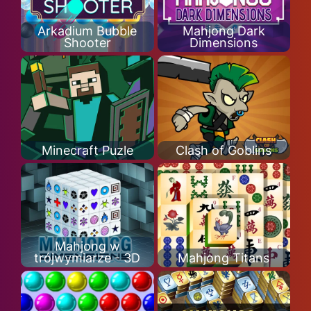
Arkadium Bubble
Mahjong Dark
Shooter
Dimensions
Minecraft Puzle
Clash of Goblins
Mahjong w
trójwymiarze - 3D
Mahjong Titans