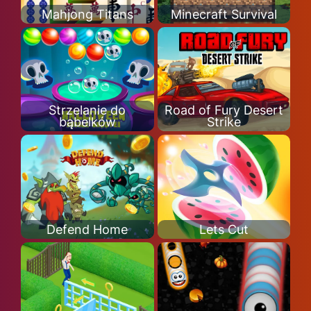
Mahjong Titans
Minecraft Survival
Strzelanie do
Road of Fury Desert
bąbelków
Strike
Defend Home
Lets Cut