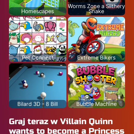
Worms Zone a Slithery
Homescapes
Snake
Pet Connect
Extreme Bikers
Bilard 3D - 8 Bill
Bubble Machine
Graj teraz w Villain Quinn
wants to become a Princess