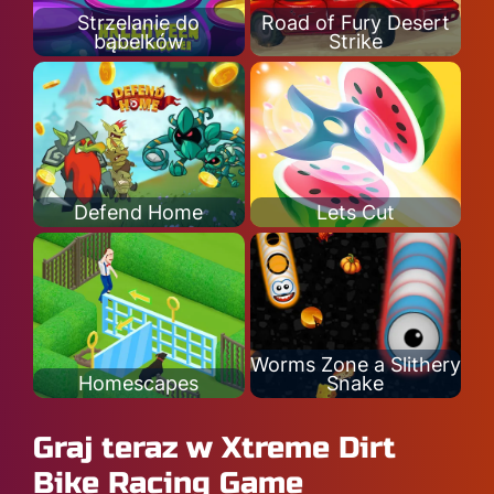
Strzelanie do
Road of Fury Desert
bąbelków
Strike
Defend Home
Lets Cut
Worms Zone a Slithery
Homescapes
Snake
Graj teraz w Xtreme Dirt
Bike Racing Game