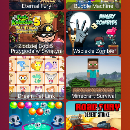
Eternal Fury
Bubble Machine
Złodziej Bob 5:
Przygoda w Świątyni
Wściekłe Zombie
Dream Pet Link
Minecraft Survival