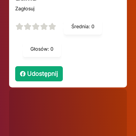
Zagłosuj
Średnia:
0
Głosów:
0
Udostępnij