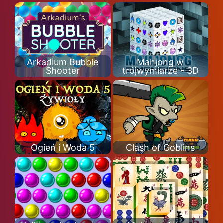
Arkadium Bubble
Mahjong w
Shooter
trójwymiarze - 3D
Ogień i Woda 5
Clash of Goblins