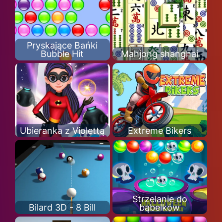
Pryskające Bańki
Bubble Hit
Mahjong shanghai
Ubieranka z Violettą
Extreme Bikers
Strzelanie do
Bilard 3D - 8 Bill
bąbelków