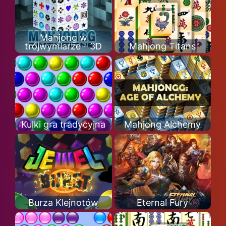
Mahjong w
trójwymiarze - 3D
Mahjong Titans
Kulki gra tradycyjna
Mahjong Alchemy
Burza Klejnotów
Eternal Fury