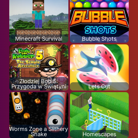
Minecraft Survival
Bubble Shots
Złodziej Bob 5:
Przygoda w Świątyni
Lets Cut
Worms Zone a Slithery
Snake
Homescapes