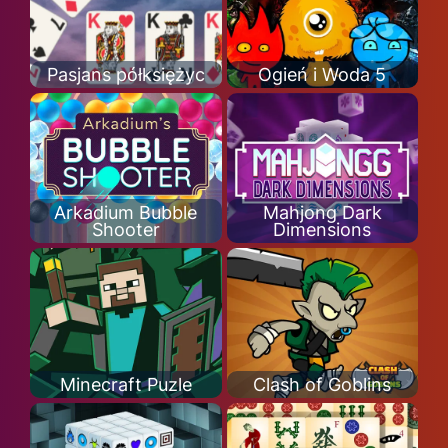
Pasjans półksiężyc
Ogień i Woda 5
Arkadium Bubble
Mahjong Dark
Shooter
Dimensions
Minecraft Puzle
Clash of Goblins