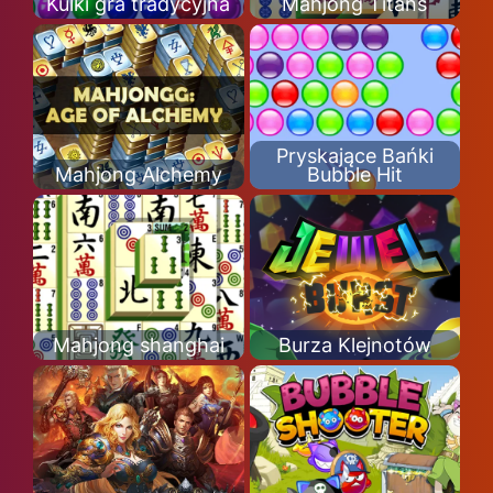
Kulki gra tradycyjna
Mahjong Titans
Pryskające Bańki
Mahjong Alchemy
Bubble Hit
Mahjong shanghai
Burza Klejnotów