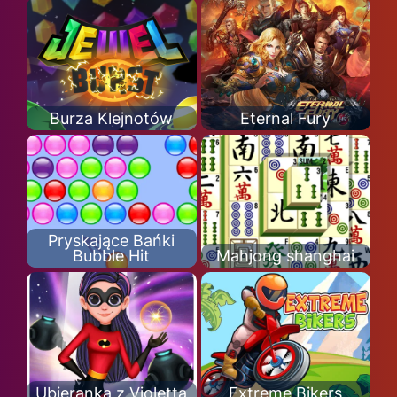
Burza Klejnotów
Eternal Fury
Pryskające Bańki
Bubble Hit
Mahjong shanghai
Ubieranka z Violettą
Extreme Bikers