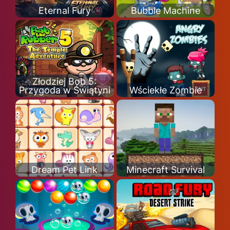
Eternal Fury
Bubble Machine
Złodziej Bob 5:
Przygoda w Świątyni
Wściekłe Zombie
Dream Pet Link
Minecraft Survival