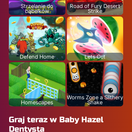
Strzelanie do
Road of Fury Desert
bąbelków
Strike
Defend Home
Lets Cut
Worms Zone a Slithery
Homescapes
Snake
Graj teraz w Baby Hazel
Dentysta