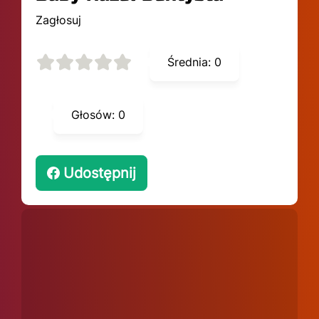
Zagłosuj
Średnia:
0
Głosów:
0
Udostępnij