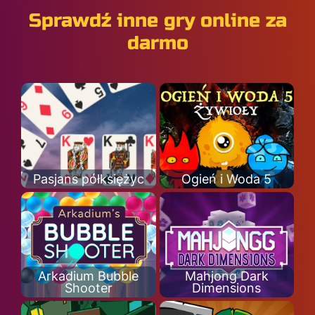
Sprawdź inne gry online za
darmo
Pasjans półksiężyc
Ogień i Woda 5
Arkadium Bubble
Mahjong Dark
Shooter
Dimensions