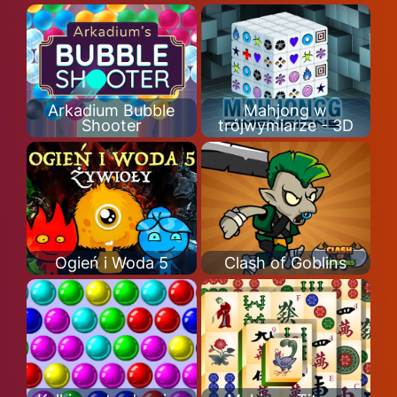
Arkadium Bubble
Mahjong w
Shooter
trójwymiarze - 3D
Ogień i Woda 5
Clash of Goblins