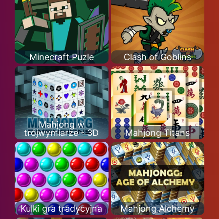
Minecraft Puzle
Clash of Goblins
Mahjong w
trójwymiarze - 3D
Mahjong Titans
Kulki gra tradycyjna
Mahjong Alchemy