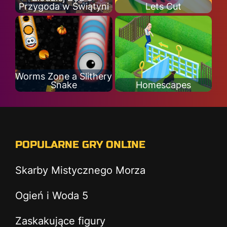
Przygoda w Świątyni
Lets Cut
Worms Zone a Slithery
Snake
Homescapes
POPULARNE GRY ONLINE
Skarby Mistycznego Morza
Ogień i Woda 5
Zaskakujące figury