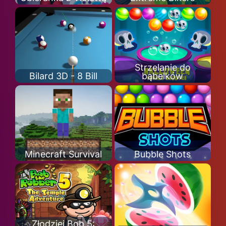
Strzelanie do
Bilard 3D - 8 Bill
bąbelków
Minecraft Survival
Bubble Shots
Złodziej Bob 5: