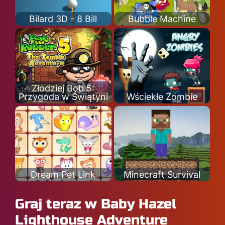
Bilard 3D - 8 Bill
Bubble Machine
Złodziej Bob 5:
Przygoda w Świątyni
Wściekłe Zombie
Dream Pet Link
Minecraft Survival
Graj teraz w Baby Hazel
Lighthouse Adventure