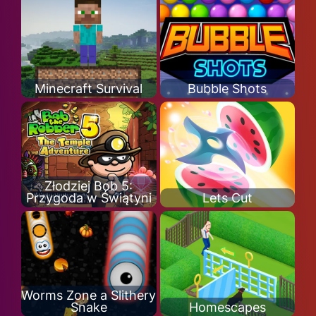
Minecraft Survival
Bubble Shots
Złodziej Bob 5:
Przygoda w Świątyni
Lets Cut
Worms Zone a Slithery
Snake
Homescapes