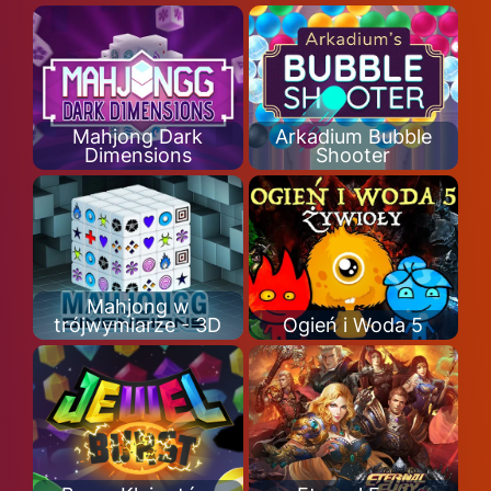
Mahjong Dark
Arkadium Bubble
Dimensions
Shooter
Mahjong w
trójwymiarze - 3D
Ogień i Woda 5