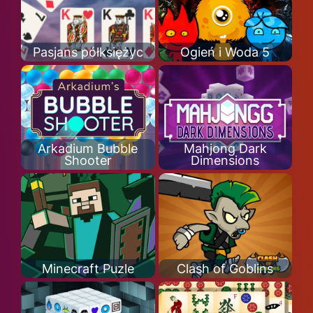
Pasjans półksiężyc
Ogień i Woda 5
Arkadium Bubble
Mahjong Dark
Shooter
Dimensions
Minecraft Puzle
Clash of Goblins