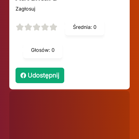
Zagłosuj
Średnia:
0
Głosów:
0
Udostępnij