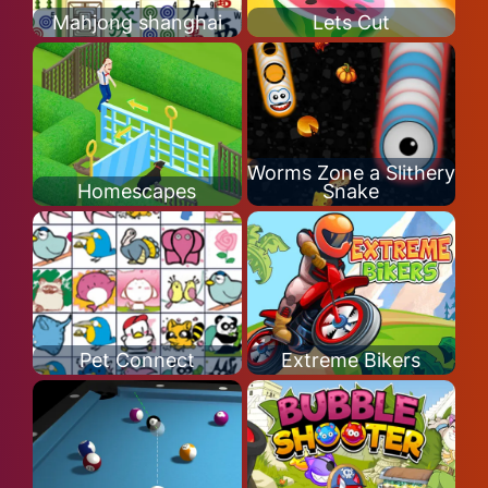
Mahjong shanghai
Lets Cut
Worms Zone a Slithery
Homescapes
Snake
Pet Connect
Extreme Bikers