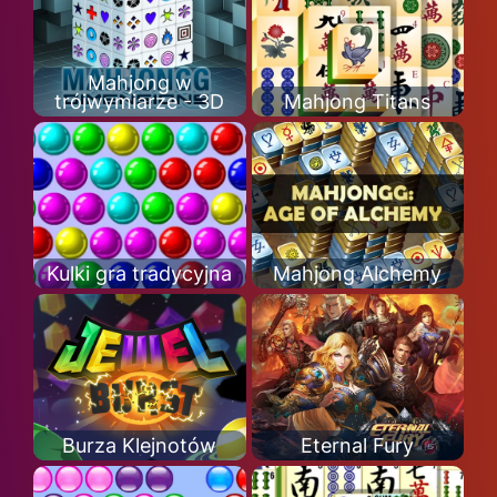
Mahjong w
trójwymiarze - 3D
Mahjong Titans
Kulki gra tradycyjna
Mahjong Alchemy
Burza Klejnotów
Eternal Fury