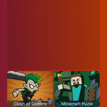
Clash of Goblins
Minecraft Puzle