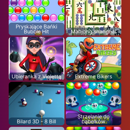
Pryskające Bańki
Bubble Hit
Mahjong shanghai
Ubieranka z Violettą
Extreme Bikers
Strzelanie do
Bilard 3D - 8 Bill
bąbelków