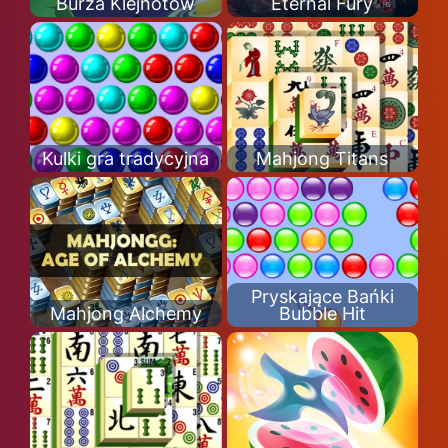
Burza Klejnotów
Eternal Fury
Kulki gra tradycyjna
Mahjong Titans
Pryskające Bańki
Mahjong Alchemy
Bubble Hit