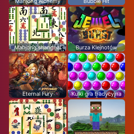
Mahjong Alchemy
Bubble Hit
Mahjong shanghai
Burza Klejnotów
Eternal Fury
Kulki gra tradycyjna