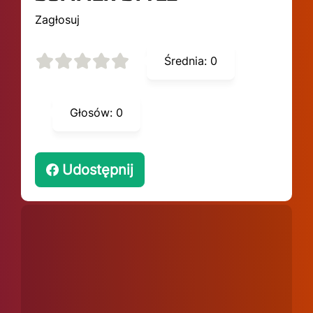
Zagłosuj
Średnia:
0
Głosów:
0
Udostępnij