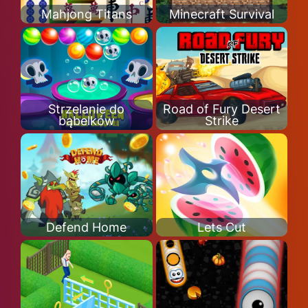
Mahjong Titans
Minecraft Survival
Strzelanie do
Road of Fury Desert
bąbelków
Strike
Defend Home
Lets Cut