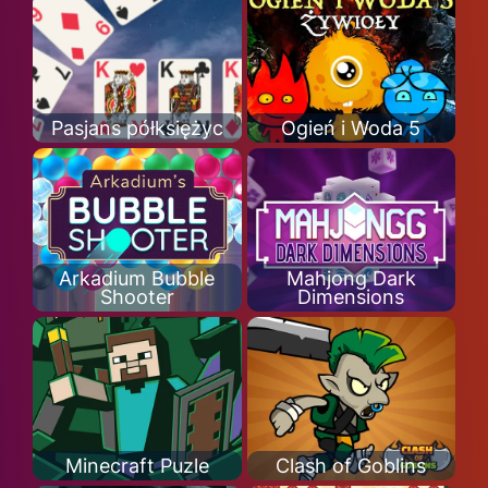
Pasjans półksiężyc
Ogień i Woda 5
Arkadium Bubble
Mahjong Dark
Shooter
Dimensions
Minecraft Puzle
Clash of Goblins