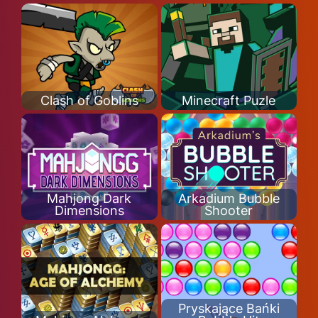
Clash of Goblins
Minecraft Puzle
Mahjong Dark
Arkadium Bubble
Dimensions
Shooter
Pryskające Bańki