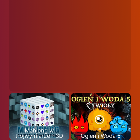
Mahjong w
trójwymiarze - 3D
Ogień i Woda 5