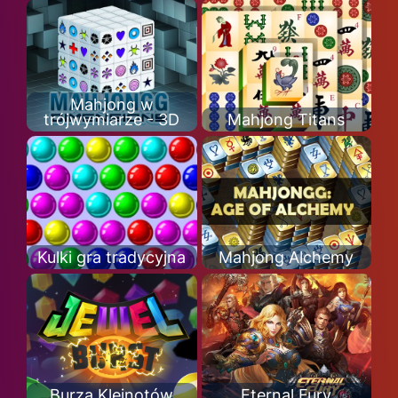
Mahjong w
trójwymiarze - 3D
Mahjong Titans
Kulki gra tradycyjna
Mahjong Alchemy
Burza Klejnotów
Eternal Fury