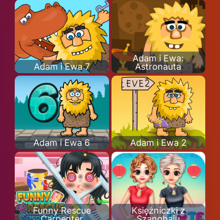
Adam i Ewa:
Adam i Ewa 7
Astronauta
Adam i Ewa 6
Adam i Ewa 2
Funny Rescue
Księżniczki z
Carpenter
Szanghaju