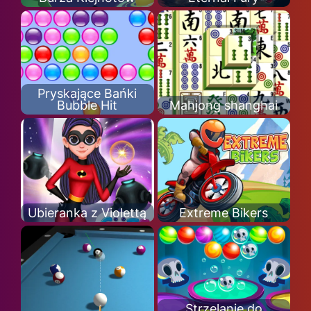
Pryskające Bańki
Bubble Hit
Mahjong shanghai
Ubieranka z Violettą
Extreme Bikers
Strzelanie do