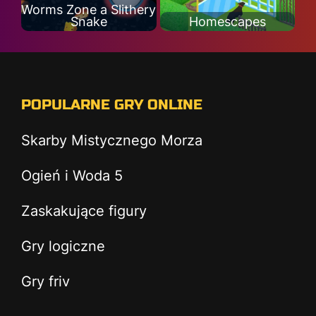
Worms Zone a Slithery
Snake
Homescapes
POPULARNE GRY ONLINE
Skarby Mistycznego Morza
Ogień i Woda 5
Zaskakujące figury
Gry logiczne
Gry friv