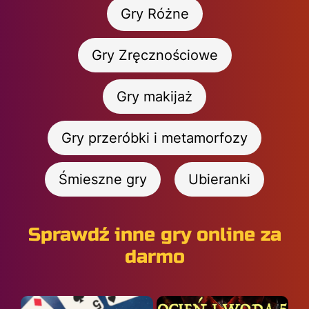
Gry Różne
Gry Zręcznościowe
Gry makijaż
Gry przeróbki i metamorfozy
Śmieszne gry
Ubieranki
Sprawdź inne gry online za
darmo