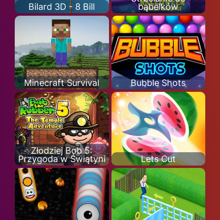
Bilard 3D - 8 Bill
bąbelków
Minecraft Survival
Bubble Shots
Złodziej Bob 5:
Przygoda w Świątyni
Lets Cut