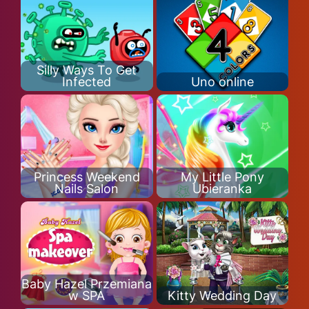
Silly Ways To Get
Infected
Uno online
Princess Weekend
My Little Pony
Nails Salon
Ubieranka
Baby Hazel Przemiana
w SPA
Kitty Wedding Day