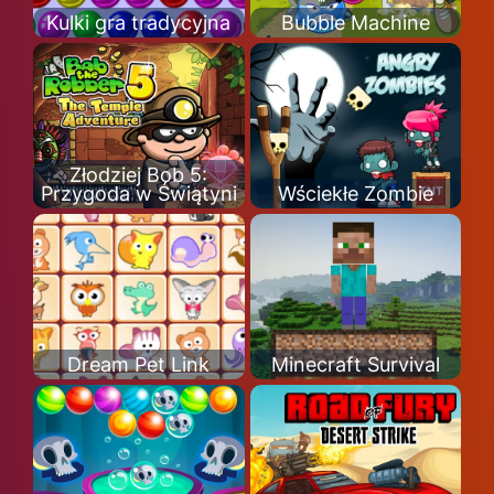
Kulki gra tradycyjna
Bubble Machine
Złodziej Bob 5:
Przygoda w Świątyni
Wściekłe Zombie
Dream Pet Link
Minecraft Survival