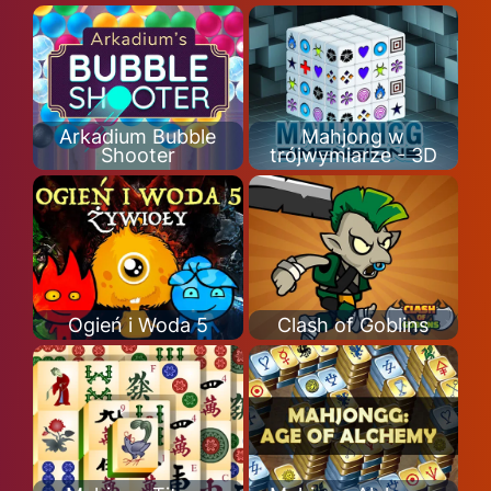
Arkadium Bubble
Mahjong w
Shooter
trójwymiarze - 3D
Ogień i Woda 5
Clash of Goblins