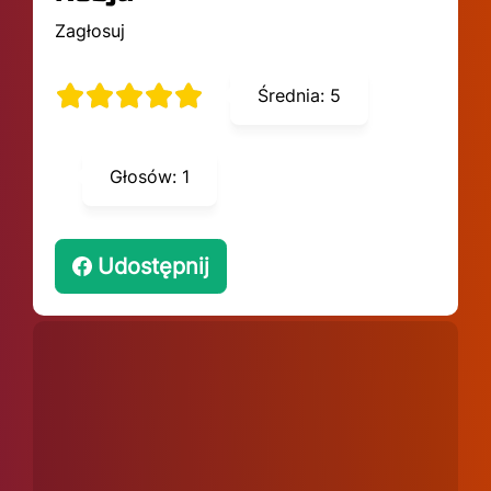
Zagłosuj
Średnia:
5
Głosów:
1
Udostępnij