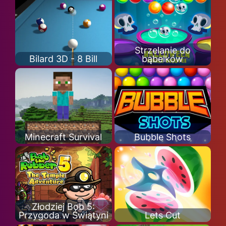
Strzelanie do
Bilard 3D - 8 Bill
bąbelków
Minecraft Survival
Bubble Shots
Złodziej Bob 5:
Przygoda w Świątyni
Lets Cut