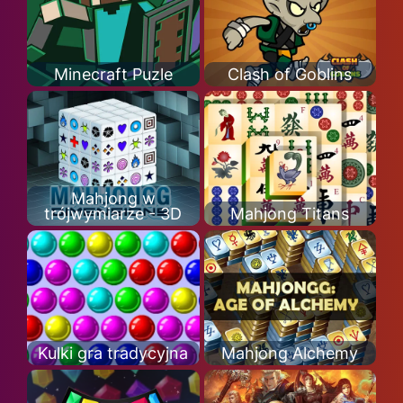
Minecraft Puzle
Clash of Goblins
Mahjong w
trójwymiarze - 3D
Mahjong Titans
Kulki gra tradycyjna
Mahjong Alchemy