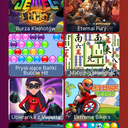
Burza Klejnotów
Eternal Fury
Pryskające Bańki
Bubble Hit
Mahjong shanghai
Ubieranka z Violettą
Extreme Bikers