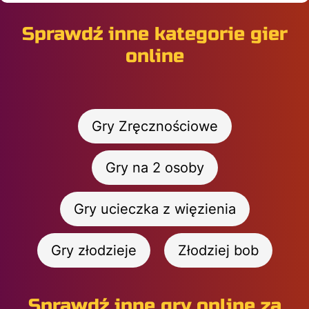
Sprawdź inne kategorie gier
online
Gry Zręcznościowe
Gry na 2 osoby
Gry ucieczka z więzienia
Gry złodzieje
Złodziej bob
Sprawdź inne gry online za