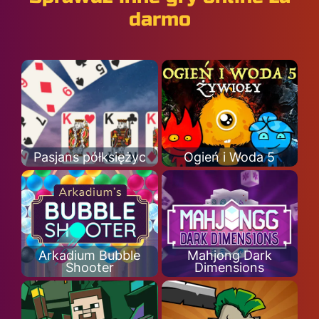
darmo
Pasjans półksiężyc
Ogień i Woda 5
Arkadium Bubble
Mahjong Dark
Shooter
Dimensions