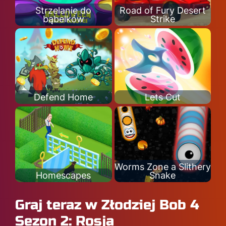
Strzelanie do
Road of Fury Desert
bąbelków
Strike
Defend Home
Lets Cut
Worms Zone a Slithery
Homescapes
Snake
Graj teraz w Złodziej Bob 4
Sezon 2: Rosja