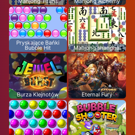
Mahjong Titans
Mahjong Alchemy
Pryskające Bańki
Bubble Hit
Mahjong shanghai
Burza Klejnotów
Eternal Fury