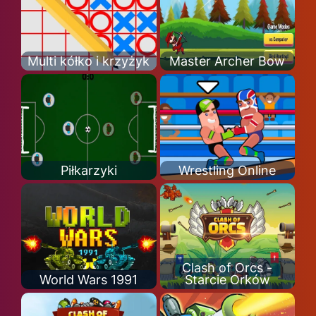
Multi kółko i krzyżyk
Master Archer Bow
Piłkarzyki
Wrestling Online
Clash of Orcs -
World Wars 1991
Starcie Orków