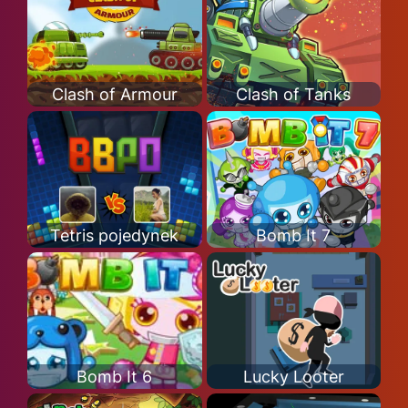
Clash of Armour
Clash of Tanks
Tetris pojedynek
Bomb It 7
Bomb It 6
Lucky Looter