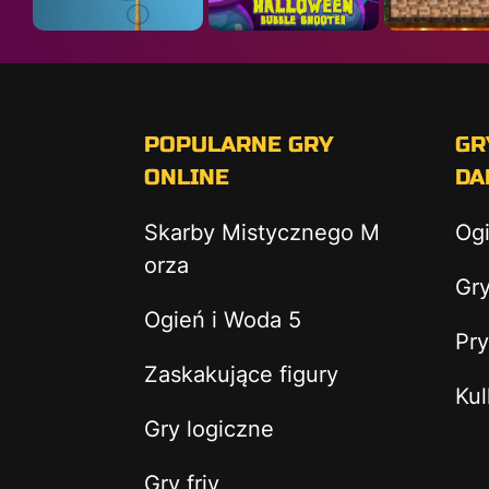
POPULARNE GRY
GR
ONLINE
DA
Skarby Mistycznego M
Og
orza
Gry
Ogień i Woda 5
Pry
Zaskakujące figury
Kul
Gry logiczne
Gry friv