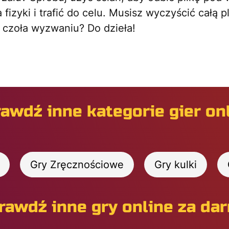
fizyki i trafić do celu. Musisz wyczyścić całą p
 czoła wyzwaniu? Do dzieła!
awdź inne kategorie gier on
Gry Zręcznościowe
Gry kulki
rawdź inne gry online za da