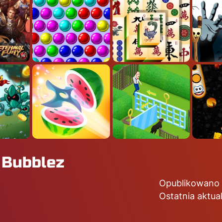
w Bubblez
Opublikowano 
Ostatnia aktua