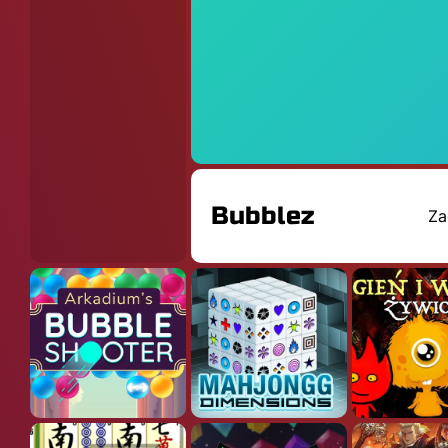
Bubblez
Za