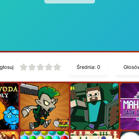
głosuj
Średnia:
0
Głosó