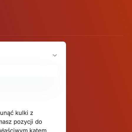
unąć kulki z
masz pozycji do
 właściwym kątem