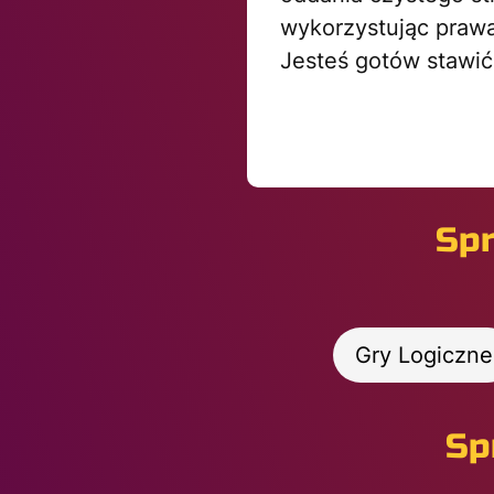
wykorzystując prawa 
Jesteś gotów stawić
Spr
Gry Logiczne
Sp