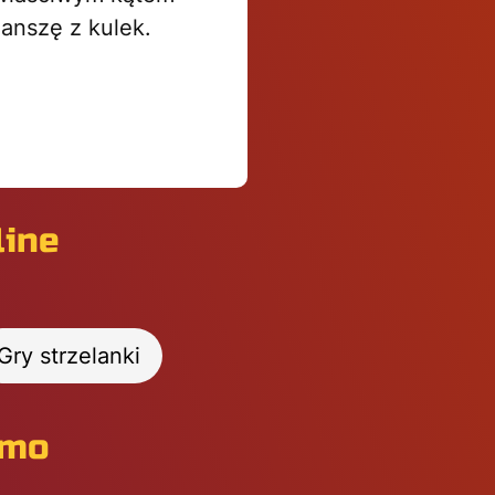
lanszę z kulek.
line
Gry strzelanki
rmo