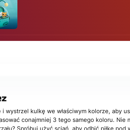
ez
 i wystrzel kulkę we właściwym kolorze, aby us
asować conajmniej 3 tego samego koloru. Nie 
rzału? Spróbuj użyć sciań, aby odbić piłkę pod