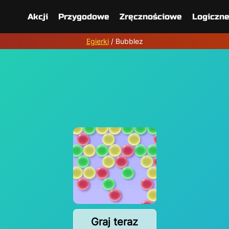
Akcji
Przygodowe
Zręcznościowe
Logiczn
Egierki
/
Bubblez
Graj teraz