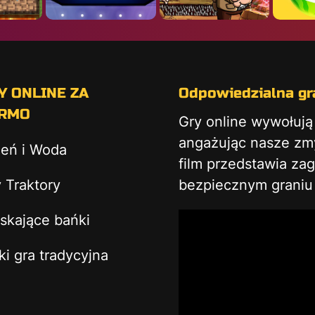
Y ONLINE ZA
Odpowiedzialna gra
RMO
Gry online wywołuj
angażując nasze zmys
ień i Woda
film przedstawia za
 Traktory
bezpiecznym graniu 
skające bańki
ki gra tradycyjna