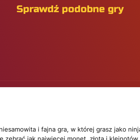
Sprawdź podobne gry
niesamowita i fajna gra, w której grasz jako nin
się zebrać jak najwięcej monet, złota i klejnotó