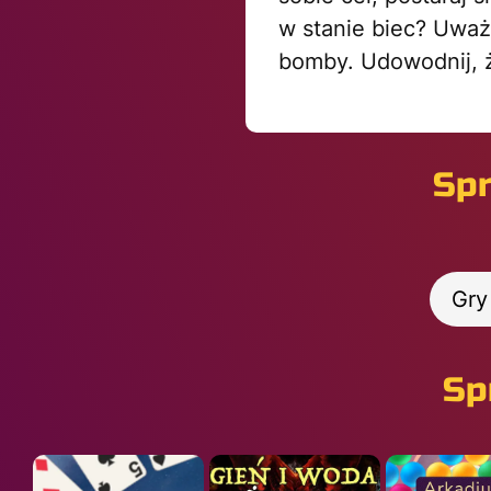
w stanie biec? Uważa
bomby. Udowodnij, ż
Spr
Gry
Sp