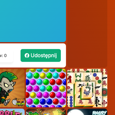
Udostępnij
w:
0