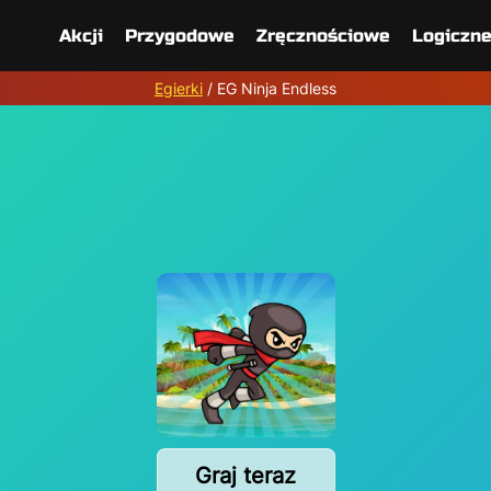
Akcji
Przygodowe
Zręcznościowe
Logiczn
Egierki
/
EG Ninja Endless
Graj teraz