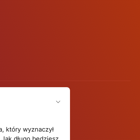
ja, który wyznaczył
w. Jak długo będziesz