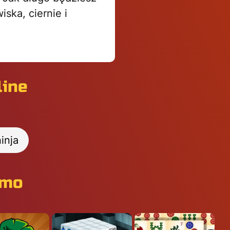
ska, ciernie i
line
inja
rmo