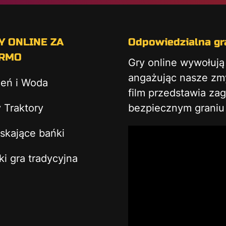
Y ONLINE ZA
Odpowiedzialna gra
RMO
Gry online wywołuj
angażując nasze zmys
ień i Woda
film przedstawia za
 Traktory
bezpiecznym graniu 
skające bańki
ki gra tradycyjna