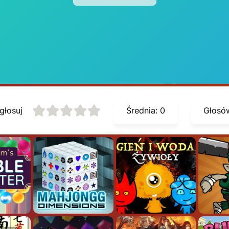
głosuj
Średnia:
0
Głosó