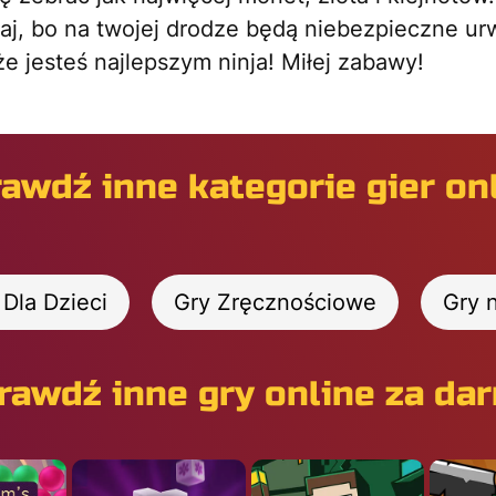
j, bo na twojej drodze będą niebezpieczne urwi
e jesteś najlepszym ninja! Miłej zabawy!
awdź inne kategorie gier on
 Dla Dzieci
Gry Zręcznościowe
Gry n
rawdź inne gry online za da