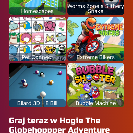
Worms Zone a Slithery
Homescapes
Snake
Pet Connect
Extreme Bikers
Bilard 3D - 8 Bill
Bubble Machine
Graj teraz w Hogie The
Globehoppper Adventure