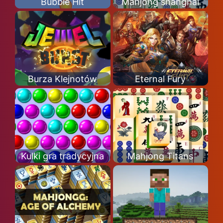
Bubble Hit
Mahjong shanghai
Burza Klejnotów
Eternal Fury
Kulki gra tradycyjna
Mahjong Titans