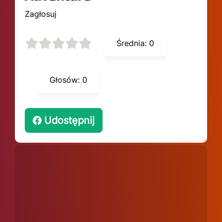
Zagłosuj
Średnia:
0
Głosów:
0
Udostępnij