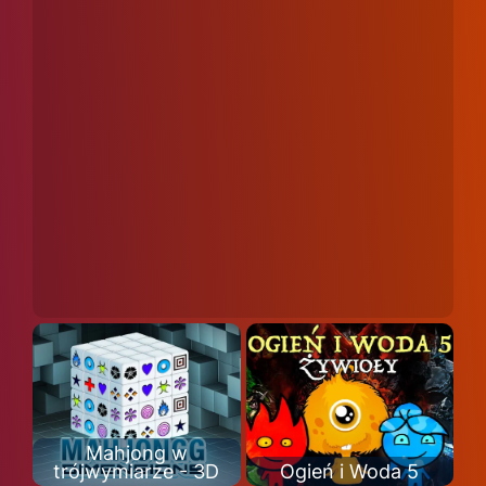
Mahjong w
trójwymiarze - 3D
Ogień i Woda 5