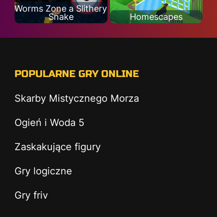
Worms Zone a Slithery
Snake
Homescapes
POPULARNE GRY ONLINE
Skarby Mistycznego Morza
Ogień i Woda 5
Zaskakujące figury
Gry logiczne
Gry friv