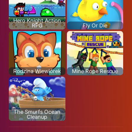
Hero Knight Action
RPG
Fly Or Die
Rodzina Wiewiórek
Mine Rope Rescue
The Smurfs Ocean
Cleanup