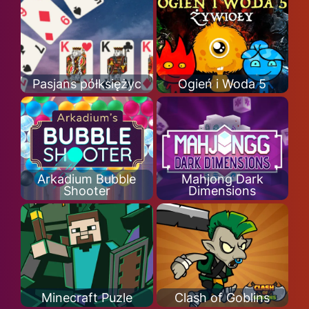
Pasjans półksiężyc
Ogień i Woda 5
Arkadium Bubble
Mahjong Dark
Shooter
Dimensions
Minecraft Puzle
Clash of Goblins