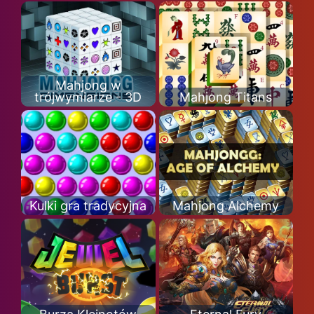
Mahjong w
trójwymiarze - 3D
Mahjong Titans
Kulki gra tradycyjna
Mahjong Alchemy