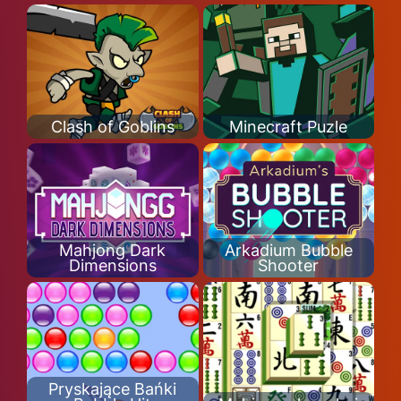
Clash of Goblins
Minecraft Puzle
Mahjong Dark
Arkadium Bubble
Dimensions
Shooter
Pryskające Bańki