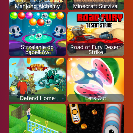
Mahjong Alchemy
Minecraft Survival
Strzelanie do
Road of Fury Desert
bąbelków
Strike
Defend Home
Lets Cut