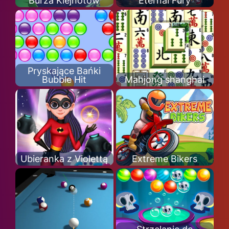
Burza Klejnotów
Eternal Fury
Pryskające Bańki
Bubble Hit
Mahjong shanghai
Ubieranka z Violettą
Extreme Bikers