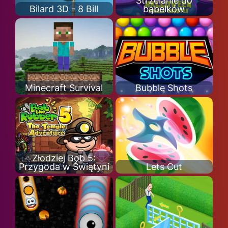
Strzelanie do
Bilard 3D - 8 Bill
bąbelków
Minecraft Survival
Bubble Shots
Złodziej Bob 5:
Przygoda w Świątyni
Lets Cut