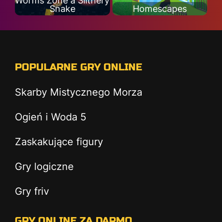
Worms Zone a Slithery
Snake
Homescapes
POPULARNE GRY ONLINE
Skarby Mistycznego Morza
Ogień i Woda 5
Zaskakujące figury
Gry logiczne
Gry friv
GRY ONLINE ZA DARMO