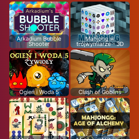
Arkadium Bubble
Mahjong w
Shooter
trójwymiarze - 3D
Ogień i Woda 5
Clash of Goblins