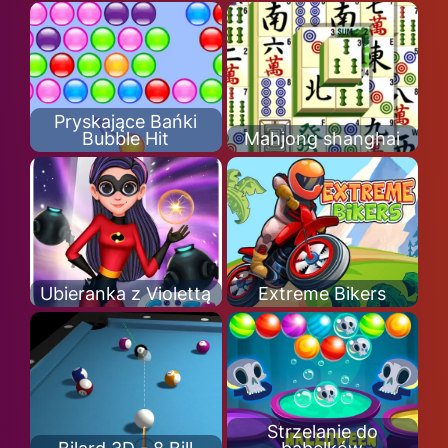
Pryskające Bańki
Bubble Hit
Mahjong shanghai
Ubieranka z Violettą
Extreme Bikers
Strzelanie do