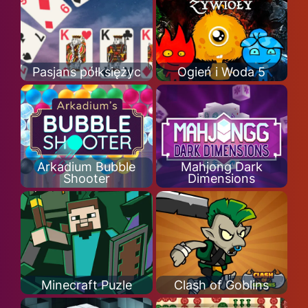
Pasjans półksiężyc
Ogień i Woda 5
Arkadium Bubble
Mahjong Dark
Shooter
Dimensions
Minecraft Puzle
Clash of Goblins