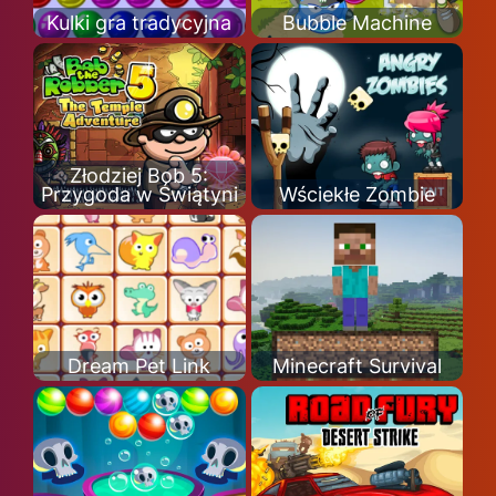
Kulki gra tradycyjna
Bubble Machine
Złodziej Bob 5:
Przygoda w Świątyni
Wściekłe Zombie
Dream Pet Link
Minecraft Survival