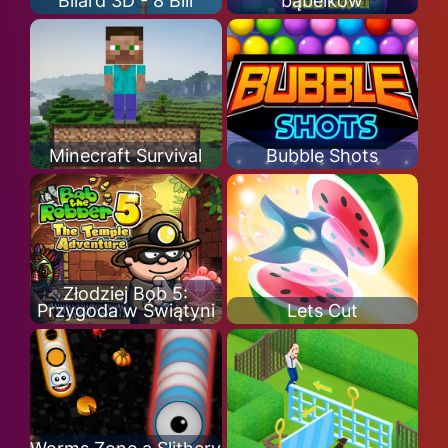
Bilard 3D - 8 Bill
bąbelków
Minecraft Survival
Bubble Shots
Złodziej Bob 5:
Przygoda w Świątyni
Lets Cut