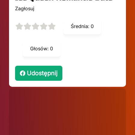
Zagłosuj
Średnia:
0
Głosów:
0
Udostępnij