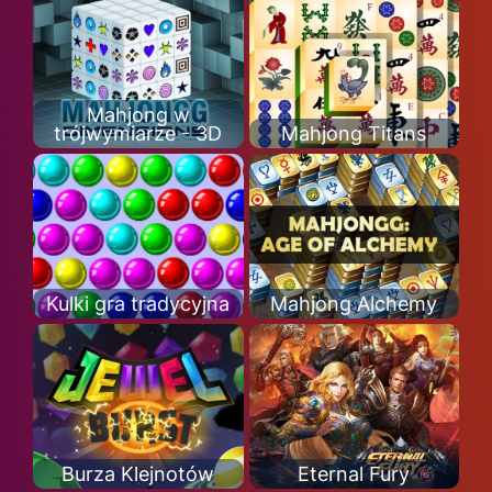
Mahjong w
trójwymiarze - 3D
Mahjong Titans
Kulki gra tradycyjna
Mahjong Alchemy
Burza Klejnotów
Eternal Fury