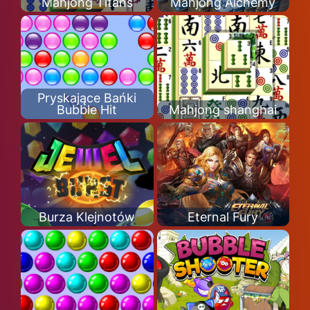
Mahjong Titans
Mahjong Alchemy
Pryskające Bańki
Bubble Hit
Mahjong shanghai
Burza Klejnotów
Eternal Fury