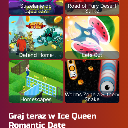
Strzelanie do
Road of Fury Desert
bąbelków
Strike
Defend Home
Lets Cut
Worms Zone a Slithery
Homescapes
Snake
Graj teraz w Ice Queen
Romantic Date