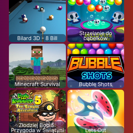
Strzelanie do
Bilard 3D - 8 Bill
bąbelków
Minecraft Survival
Bubble Shots
Złodziej Bob 5:
Przygoda w Świątyni
Lets Cut