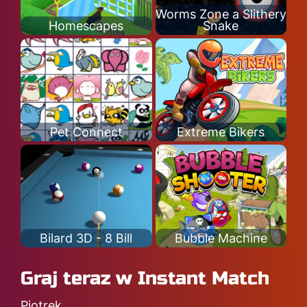
Worms Zone a Slithery
Homescapes
Snake
Pet Connect
Extreme Bikers
Bilard 3D - 8 Bill
Bubble Machine
Graj teraz w Instant Match
Piotrek