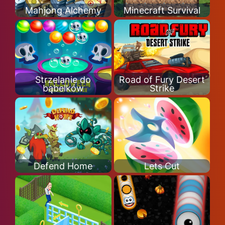
Mahjong Alchemy
Minecraft Survival
Strzelanie do
Road of Fury Desert
bąbelków
Strike
Defend Home
Lets Cut