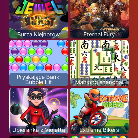
Burza Klejnotów
Eternal Fury
Pryskające Bańki
Bubble Hit
Mahjong shanghai
Ubieranka z Violettą
Extreme Bikers