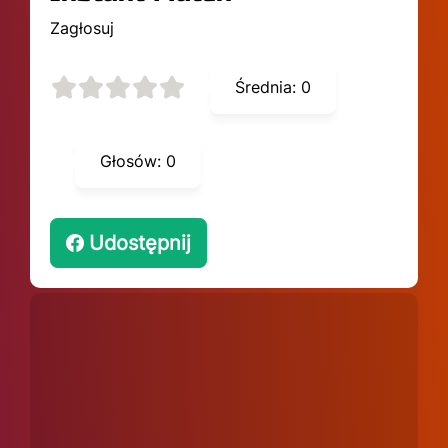
Zagłosuj
Średnia:
0
Głosów:
0
Udostępnij