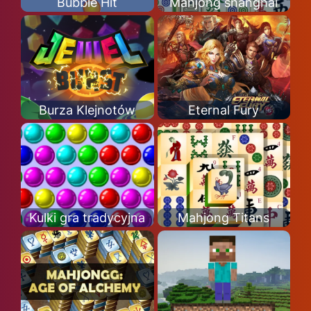
Bubble Hit
Mahjong shanghai
Burza Klejnotów
Eternal Fury
Kulki gra tradycyjna
Mahjong Titans