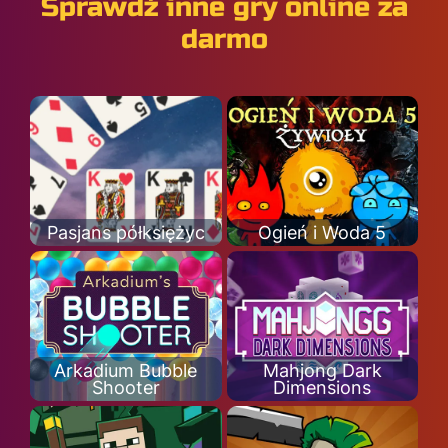
Sprawdź inne gry online za
darmo
Pasjans półksiężyc
Ogień i Woda 5
Arkadium Bubble
Mahjong Dark
Shooter
Dimensions