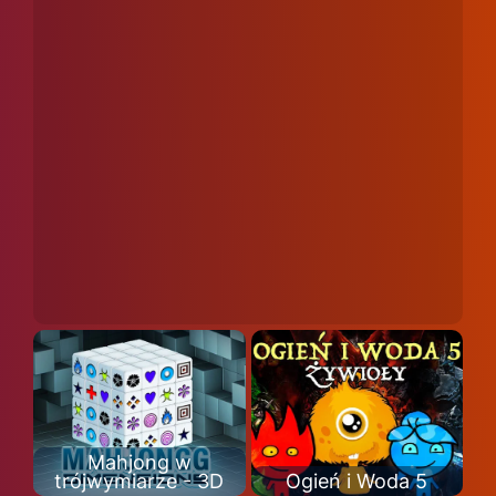
Mahjong w
trójwymiarze - 3D
Ogień i Woda 5