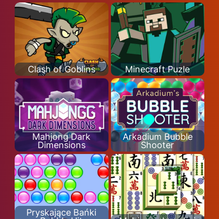
Clash of Goblins
Minecraft Puzle
Mahjong Dark
Arkadium Bubble
Dimensions
Shooter
Pryskające Bańki