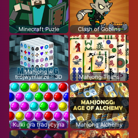
Minecraft Puzle
Clash of Goblins
Mahjong w
trójwymiarze - 3D
Mahjong Titans
Kulki gra tradycyjna
Mahjong Alchemy