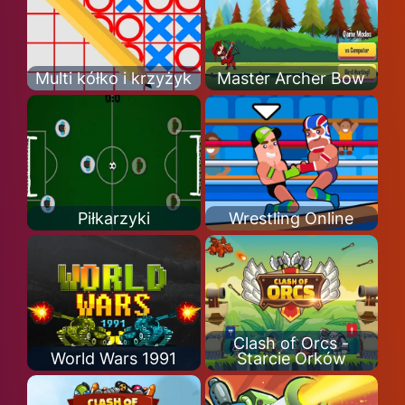
Multi kółko i krzyżyk
Master Archer Bow
Piłkarzyki
Wrestling Online
Clash of Orcs -
World Wars 1991
Starcie Orków