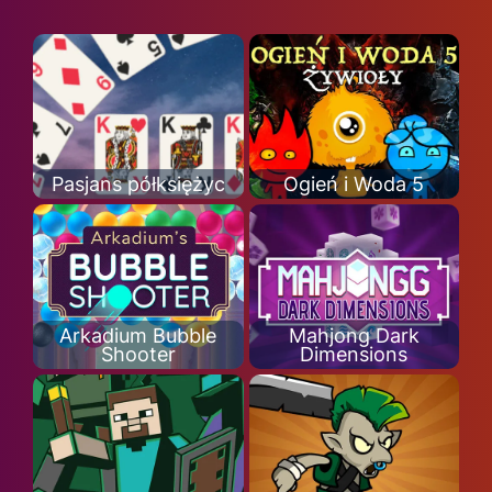
Pasjans półksiężyc
Ogień i Woda 5
Arkadium Bubble
Mahjong Dark
Shooter
Dimensions