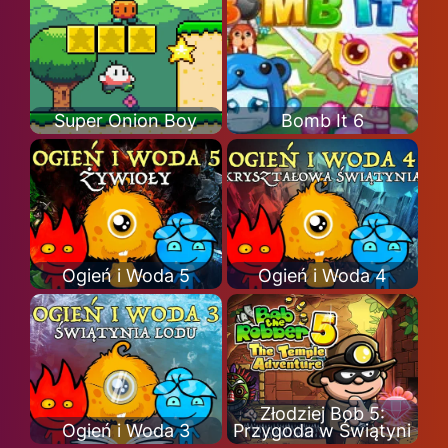
Super Onion Boy
Bomb It 6
Ogień i Woda 5
Ogień i Woda 4
Złodziej Bob 5:
Ogień i Woda 3
Przygoda w Świątyni