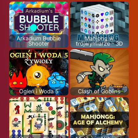
Arkadium Bubble
Mahjong w
Shooter
trójwymiarze - 3D
Ogień i Woda 5
Clash of Goblins