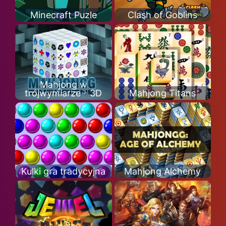
Minecraft Puzle
Clash of Goblins
Mahjong w
trójwymiarze - 3D
Mahjong Titans
Kulki gra tradycyjna
Mahjong Alchemy