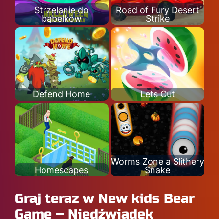
Strzelanie do
Road of Fury Desert
bąbelków
Strike
Defend Home
Lets Cut
Worms Zone a Slithery
Homescapes
Snake
Graj teraz w New kids Bear
Game – Niedźwiadek