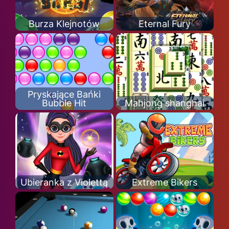
Burza Klejnotów
Eternal Fury
Pryskające Bańki
Bubble Hit
Mahjong shanghai
Ubieranka z Violettą
Extreme Bikers