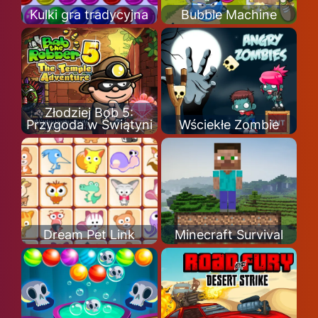
Kulki gra tradycyjna
Bubble Machine
Złodziej Bob 5:
Przygoda w Świątyni
Wściekłe Zombie
Dream Pet Link
Minecraft Survival