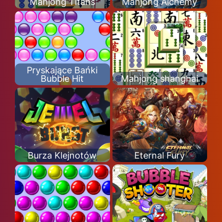
Mahjong Titans
Mahjong Alchemy
Pryskające Bańki
Bubble Hit
Mahjong shanghai
Burza Klejnotów
Eternal Fury