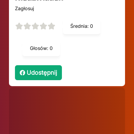
Zagłosuj
Średnia:
0
Głosów:
0
Udostępnij