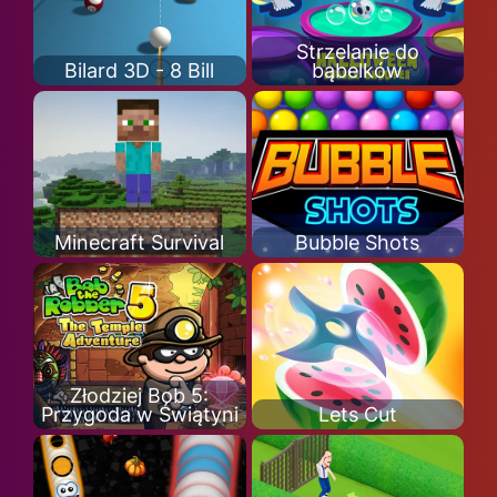
Strzelanie do
Bilard 3D - 8 Bill
bąbelków
Minecraft Survival
Bubble Shots
Złodziej Bob 5:
Przygoda w Świątyni
Lets Cut