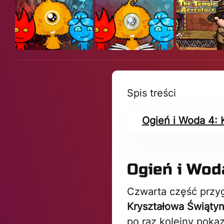
Spis treści
Ogień i Woda 4: 
Ogień i Wod
Czwarta część przyg
Kryształowa Świątyn
po raz kolejny poka