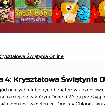
Kryształowa Świątynia Online
a 4: Kryształowa Świątynia O
ód naszych ulubionych bohaterów ujrzała świat
ia
to miejsce w którym Ogień i Woda przeżyją 
zać czym jest współpraca. Ognisty Chłopak wra