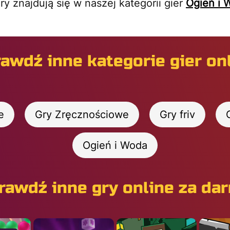
gry znajdują się w naszej kategorii gier
Ogień i 
awdź inne kategorie gier on
e
Gry Zręcznościowe
Gry friv
Ogień i Woda
rawdź inne gry online za da