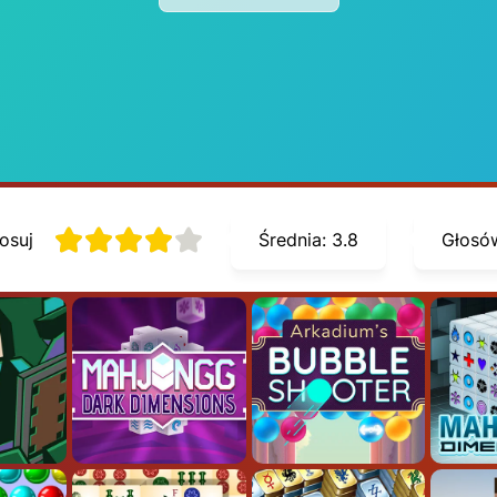
osuj
Średnia:
3.8
Głosó