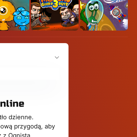
nline
ło dzienne.
nową przygodą, aby
z z Ognistą