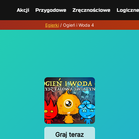
Akcji
Przygodowe
Zręcznościowe
Logiczn
Egierki
/
Ogień i Woda 4
Graj teraz