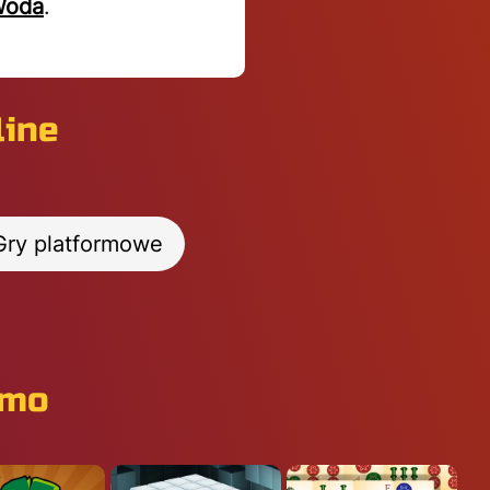
Woda
.
line
Gry platformowe
rmo