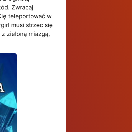
ód. Zwracaj
Cię teleportować w
irl musi strzec się
 z zieloną miazgą,