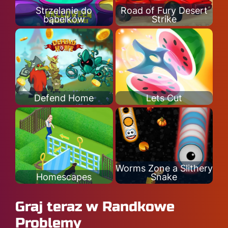
Strzelanie do
Road of Fury Desert
bąbelków
Strike
Defend Home
Lets Cut
Worms Zone a Slithery
Homescapes
Snake
Graj teraz w Randkowe
Problemy