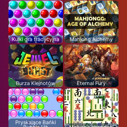
Kulki gra tradycyjna
Mahjong Alchemy
Burza Klejnotów
Eternal Fury
Pryskające Bańki