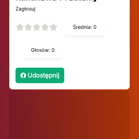
Zagłosuj
Średnia:
0
Głosów:
0
Udostępnij