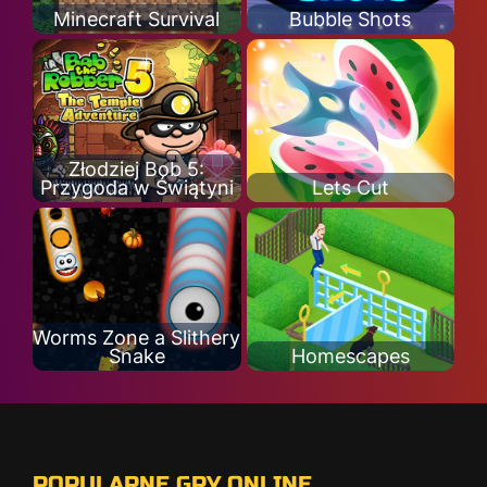
Minecraft Survival
Bubble Shots
Złodziej Bob 5:
Przygoda w Świątyni
Lets Cut
Worms Zone a Slithery
Snake
Homescapes
POPULARNE GRY ONLINE