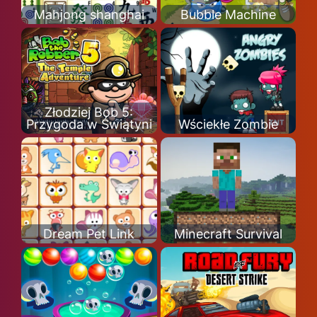
Mahjong shanghai
Bubble Machine
Złodziej Bob 5:
Przygoda w Świątyni
Wściekłe Zombie
Dream Pet Link
Minecraft Survival