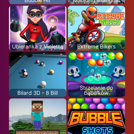
Bubble Hit
Mahjong shanghai
Ubieranka z Violettą
Extreme Bikers
Strzelanie do
Bilard 3D - 8 Bill
bąbelków