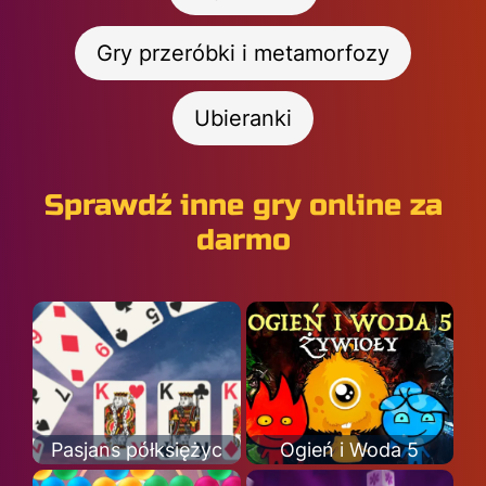
Gry przeróbki i metamorfozy
Ubieranki
Sprawdź inne gry online za
darmo
Pasjans półksiężyc
Ogień i Woda 5