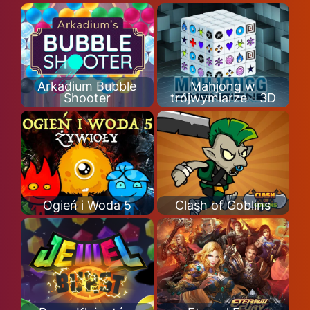
Arkadium Bubble
Mahjong w
Shooter
trójwymiarze - 3D
Ogień i Woda 5
Clash of Goblins