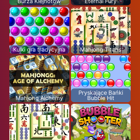
Burza Klejnotów
Eternal Fury
Kulki gra tradycyjna
Mahjong Titans
Pryskające Bańki
Mahjong Alchemy
Bubble Hit