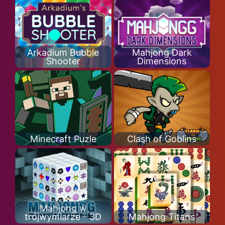
Arkadium Bubble
Mahjong Dark
Shooter
Dimensions
Minecraft Puzle
Clash of Goblins
Mahjong w
trójwymiarze - 3D
Mahjong Titans