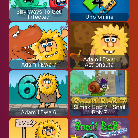
Silly Ways To Get
Infected
Uno online
Adam i Ewa:
Adam i Ewa 7
Astronauta
Ślimak Bob 7 - Snail
Adam i Ewa 6
Bob 7