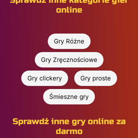
Sprawdź inne kategorie gier
online
Gry Różne
Gry Zręcznościowe
Gry clickery
Gry proste
Śmieszne gry
Sprawdź inne gry online za
darmo