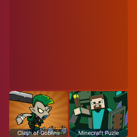
Clash of Goblins
Minecraft Puzle