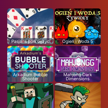
Pasjans półksiężyc
Ogień i Woda 5
Arkadium Bubble
Mahjong Dark
Shooter
Dimensions