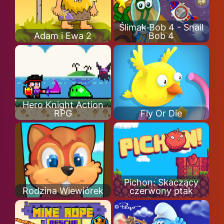
Ślimak Bob 4 - Snail
Adam i Ewa 2
Bob 4
Hero Knight Action
RPG
Fly Or Die
Pichon: Skaczący
Rodzina Wiewiórek
czerwony ptak