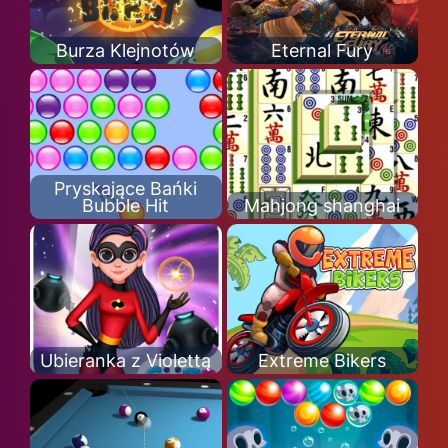
Burza Klejnotów
Eternal Fury
Pryskające Bańki
Bubble Hit
Mahjong shanghai
Ubieranka z Violettą
Extreme Bikers