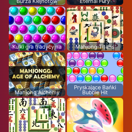
Burza Klejnotów
Eternal Fury
Kulki gra tradycyjna
Mahjong Titans
Pryskające Bańki
Mahjong Alchemy
Bubble Hit