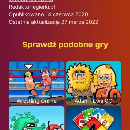
Redaktor egierki.pl
Opublikowano 14 czerwca 2020
Ostatnia aktualizacja 27 marca 2022
Sprawdź podobne gry
Wrestling Online
Adam i Ewa GO