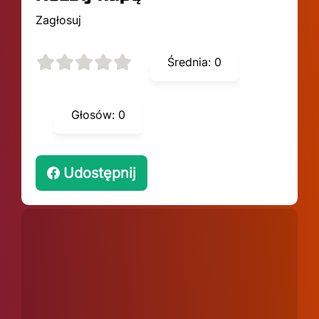
Zagłosuj
Średnia:
0
Głosów:
0
Udostępnij