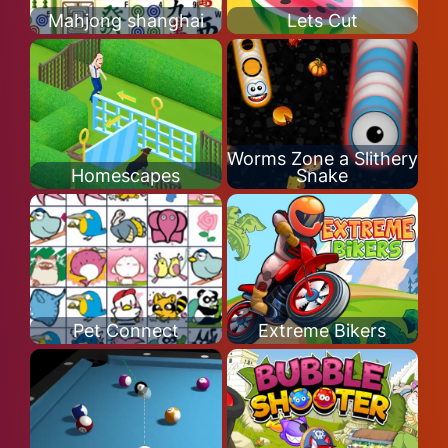
Mahjong shanghai
Lets Cut
Worms Zone a Slithery
Homescapes
Snake
Pet Connect
Extreme Bikers