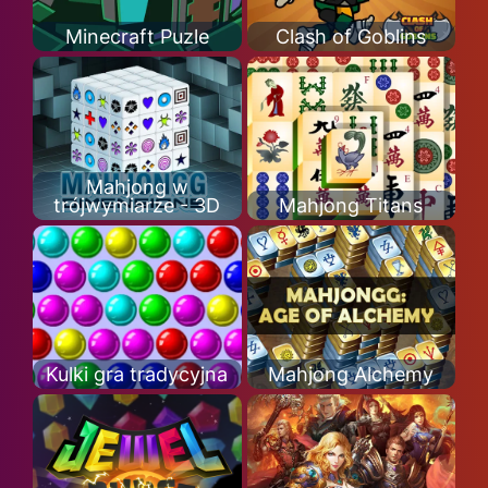
Minecraft Puzle
Clash of Goblins
Mahjong w
trójwymiarze - 3D
Mahjong Titans
Kulki gra tradycyjna
Mahjong Alchemy