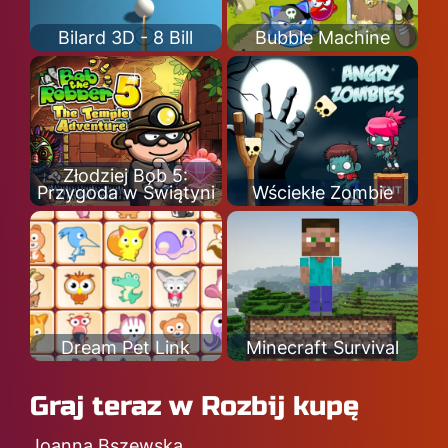
Bilard 3D - 8 Bill
Bubble Machine
Złodziej Bob 5:
Przygoda w Świątyni
Wściekłe Zombie
Dream Pet Link
Minecraft Survival
Graj teraz w Rozbij kupę
Joanna Bszewska