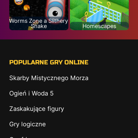
Worms Zone a Slithery
Snake
Homescapes
POPULARNE GRY ONLINE
Skarby Mistycznego Morza
Ogień i Woda 5
Zaskakujące figury
Gry logiczne