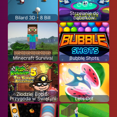
Strzelanie do
Bilard 3D - 8 Bill
bąbelków
Minecraft Survival
Bubble Shots
Złodziej Bob 5:
Przygoda w Świątyni
Lets Cut