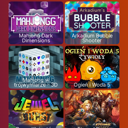
Mahjong Dark
Arkadium Bubble
Dimensions
Shooter
Mahjong w
trójwymiarze - 3D
Ogień i Woda 5