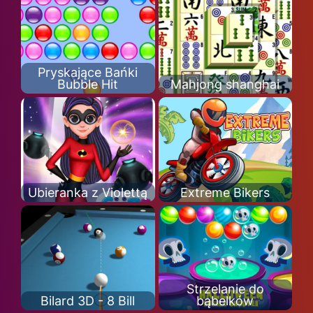
Pryskające Bańki
Bubble Hit
Mahjong shanghai
Ubieranka z Violettą
Extreme Bikers
Strzelanie do
Bilard 3D - 8 Bill
bąbelków