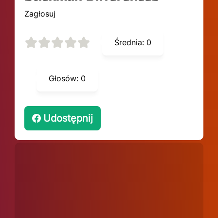
Zagłosuj
Średnia:
0
Głosów:
0
Udostępnij