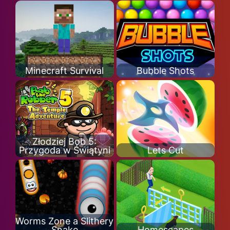
Minecraft Survival
Bubble Shots
Złodziej Bob 5:
Przygoda w Świątyni
Lets Cut
Worms Zone a Slithery
Snake
Homescapes