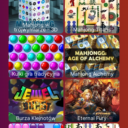
Mahjong w
trójwymiarze - 3D
Mahjong Titans
Kulki gra tradycyjna
Mahjong Alchemy
Burza Klejnotów
Eternal Fury