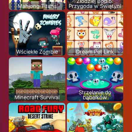
Złodziej Bob 5:
Mahjong Titans
Przygoda w Świątyni
Wściekłe Zombie
Dream Pet Link
Strzelanie do
Minecraft Survival
bąbelków