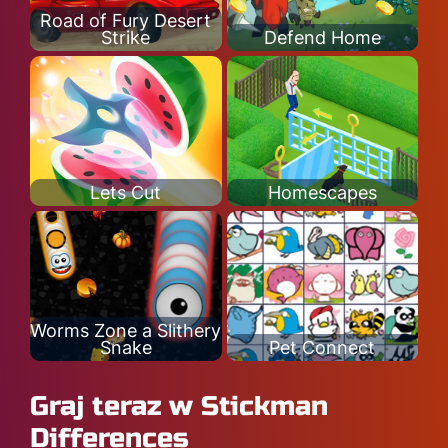
Road of Fury Desert
Strike
Defend Home
Lets Cut
Homescapes
Worms Zone a Slithery
Snake
Pet Connect
Graj teraz w Stickman
Differences