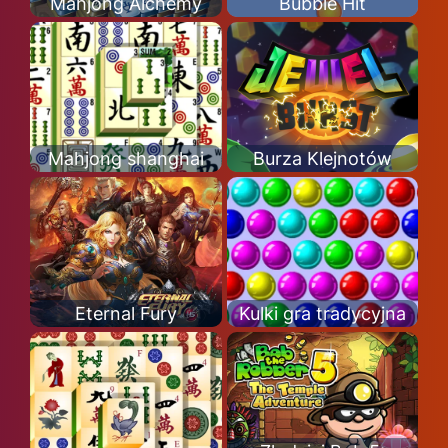
Mahjong Alchemy
Bubble Hit
Mahjong shanghai
Burza Klejnotów
Eternal Fury
Kulki gra tradycyjna