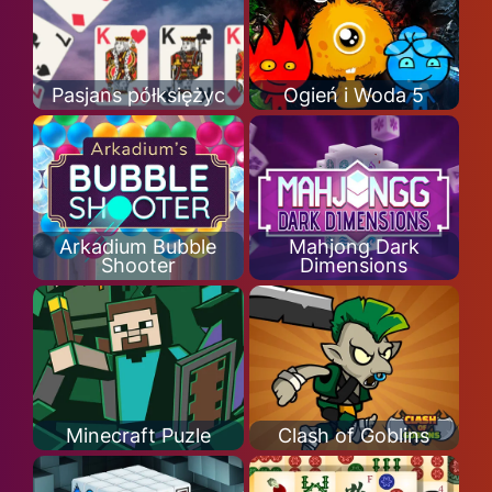
Pasjans półksiężyc
Ogień i Woda 5
Arkadium Bubble
Mahjong Dark
Shooter
Dimensions
Minecraft Puzle
Clash of Goblins