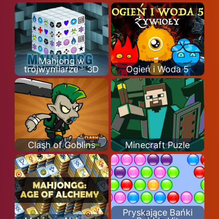
Mahjong w
trójwymiarze - 3D
Ogień i Woda 5
Clash of Goblins
Minecraft Puzle
Pryskające Bańki