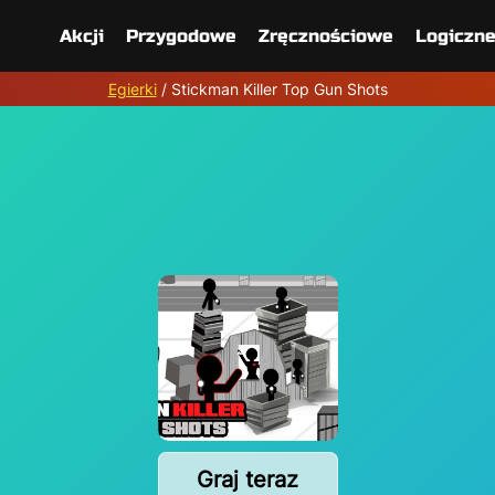
Akcji
Przygodowe
Zręcznościowe
Logiczn
Egierki
/
Stickman Killer Top Gun Shots
Graj teraz