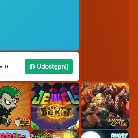
Udostępnij
w:
0