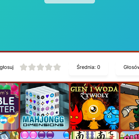
głosuj
Średnia:
0
Głosó