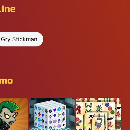
line
Gry Stickman
rmo