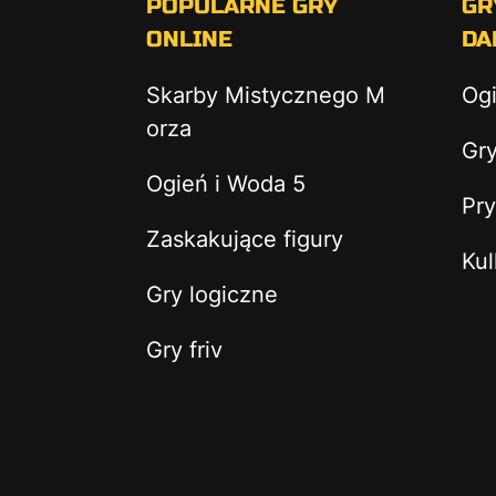
POPULARNE GRY
GR
ONLINE
DA
Skarby Mistycznego M
Og
orza
Gry
Ogień i Woda 5
Pry
Zaskakujące figury
Kul
Gry logiczne
Gry friv