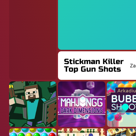
Stickman Killer
Za
Top Gun Shots