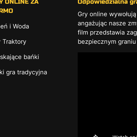
Y ONLINE ZA
Odpowiedzialna gra
RMO
Gry online wywołuj
angażując nasze zmys
ień i Woda
film przedstawia za
 Traktory
bezpiecznym graniu 
skające bańki
ki gra tradycyjna