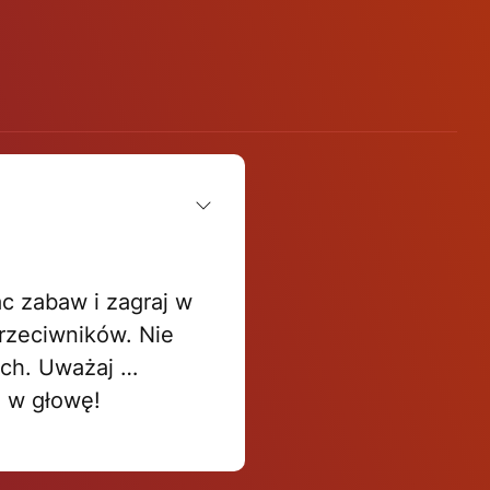
ac zabaw i zagraj w
przeciwników. Nie
ich. Uważaj …
i w głowę!