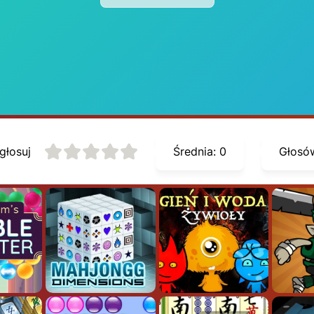
głosuj
Średnia:
0
Głosó