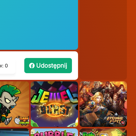
Udostępnij
w:
0