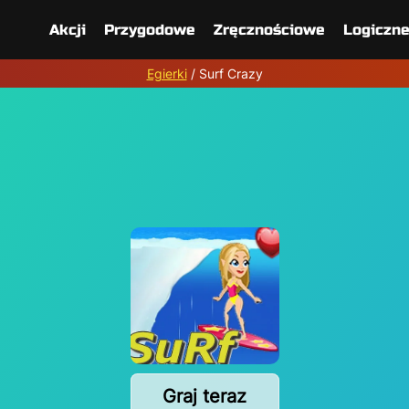
Akcji
Przygodowe
Zręcznościowe
Logiczn
Egierki
/
Surf Crazy
Graj teraz