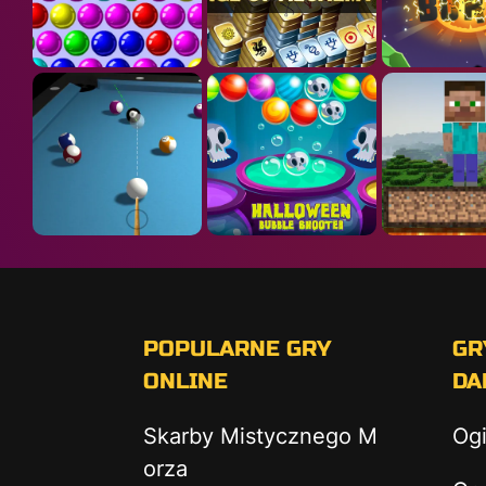
POPULARNE GRY
GR
ONLINE
DA
Skarby Mistycznego M
Og
orza