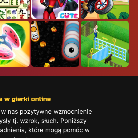
 w gierki online
ą w nas pozytywne wzmocnienie
ły tj. wzrok, słuch. Poniższy
gadnienia, które mogą pomóc w