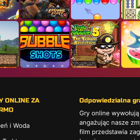
Y ONLINE ZA
Odpowiedzialna gra
RMO
Gry online wywołuj
angażując nasze zmys
ień i Woda
film przedstawia za