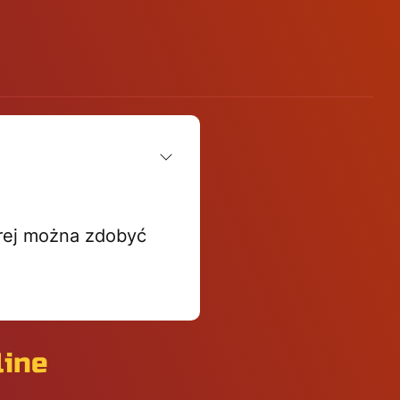
órej można zdobyć
line