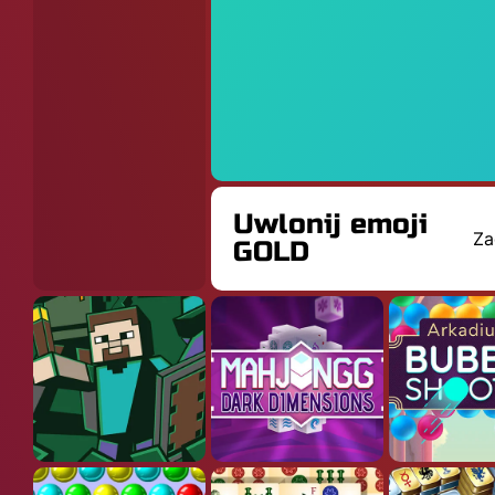
Uwlonij emoji
Za
GOLD