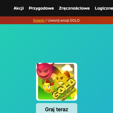
Akcji
Przygodowe
Zręcznościowe
Logiczn
Egierki
/
Uwlonij emoji GOLD
Graj teraz