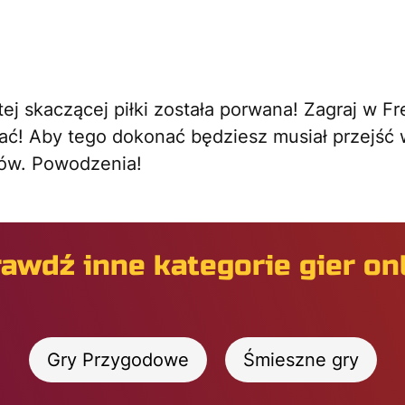
ej skaczącej piłki została porwana! Zagraj w F
ć! Aby tego dokonać będziesz musiał przejść 
ów. Powodzenia!
awdź inne kategorie gier on
Gry Przygodowe
Śmieszne gry