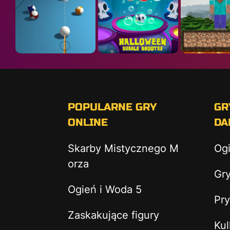
POPULARNE GRY
GR
ONLINE
DA
Skarby Mistycznego M
Og
orza
Gry
Ogień i Woda 5
Pry
Zaskakujące figury
Kul