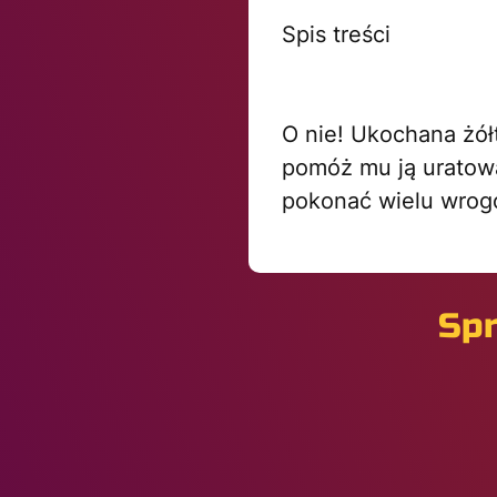
Spis treści
O nie! Ukochana żółt
pomóż mu ją uratowa
pokonać wielu wrog
Spr