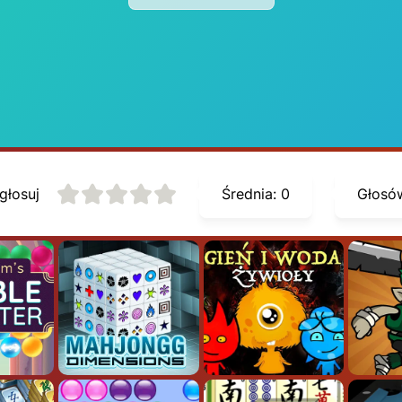
głosuj
Średnia:
0
Głosó