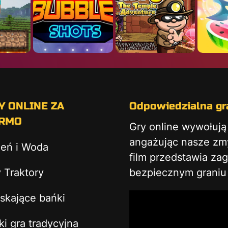
Y ONLINE ZA
Odpowiedzialna gra
RMO
Gry online wywołuj
angażując nasze zmys
ień i Woda
film przedstawia za
 Traktory
bezpiecznym graniu 
skające bańki
ki gra tradycyjna