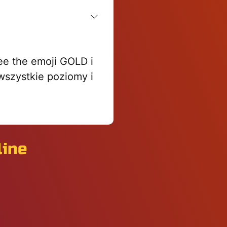
ree the emoji GOLD i
wszystkie poziomy i
line