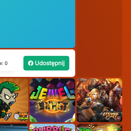
Udostępnij
w:
0