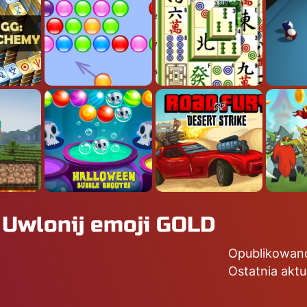
w Uwlonij emoji GOLD
Opublikowano
Ostatnia aktu