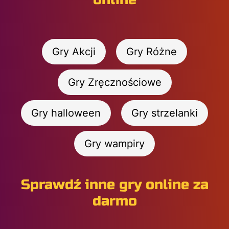
Gry Akcji
Gry Różne
Gry Zręcznościowe
Gry halloween
Gry strzelanki
Gry wampiry
Sprawdź inne gry online za
darmo