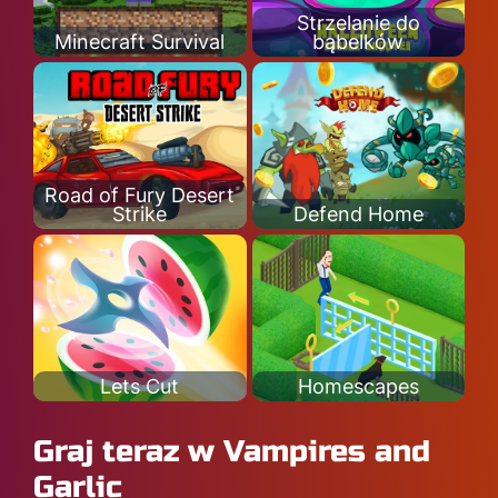
Strzelanie do
Minecraft Survival
bąbelków
Road of Fury Desert
Strike
Defend Home
Lets Cut
Homescapes
Graj teraz w Vampires and
Garlic