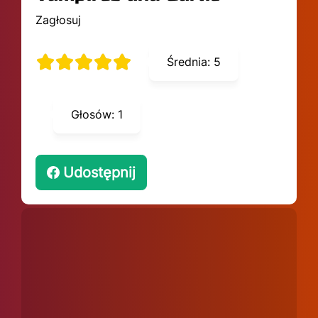
Zagłosuj
Średnia:
5
Głosów:
1
Udostępnij