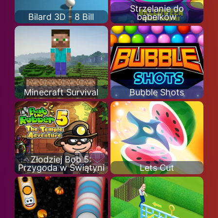
Strzelanie do
Bilard 3D - 8 Bill
bąbelków
Minecraft Survival
Bubble Shots
Złodziej Bob 5:
Przygoda w Świątyni
Lets Cut