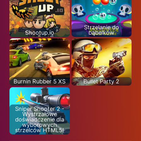
Strzelanie do
Shootup.io
bąbelków
Burnin Rubber 5 XS
Bullet Party 2
Sniper Shooter 2 -
Wystrzałowe
doświadczenie dla
wyborowych
strzelców HTML5!