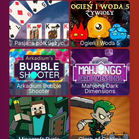
Pasjans półksiężyc
Ogień i Woda 5
Arkadium Bubble
Mahjong Dark
Shooter
Dimensions