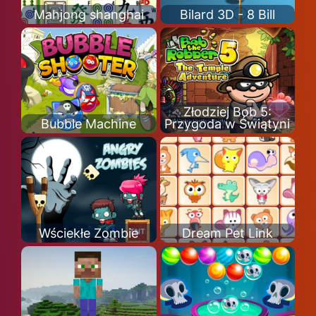
Mahjong shanghai
Bilard 3D - 8 Bill
Złodziej Bob 5:
Bubble Machine
Przygoda w Świątyni
Wściekłe Zombie
Dream Pet Link