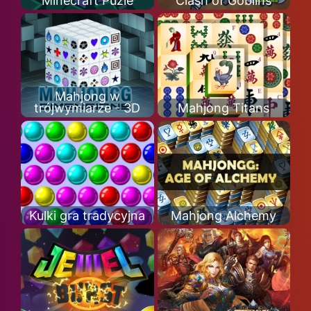
Minecraft Puzle
Clash of Goblins
Mahjong w
trójwymiarze - 3D
Mahjong Titans
Kulki gra tradycyjna
Mahjong Alchemy