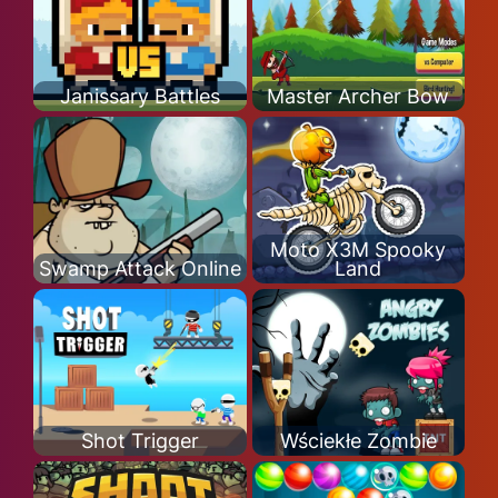
Janissary Battles
Master Archer Bow
Moto X3M Spooky
Swamp Attack Online
Land
Shot Trigger
Wściekłe Zombie