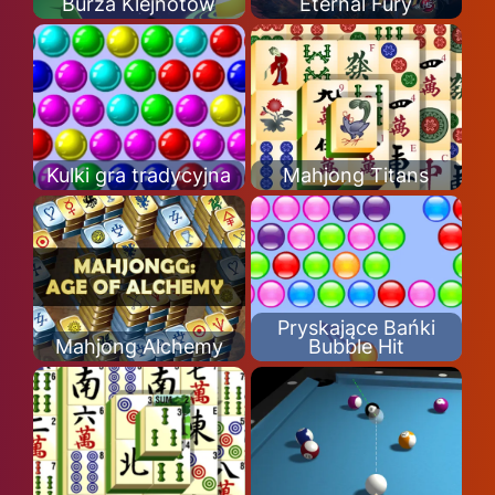
Burza Klejnotów
Eternal Fury
Kulki gra tradycyjna
Mahjong Titans
Pryskające Bańki
Mahjong Alchemy
Bubble Hit