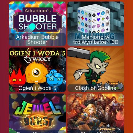
Arkadium Bubble
Mahjong w
Shooter
trójwymiarze - 3D
Ogień i Woda 5
Clash of Goblins