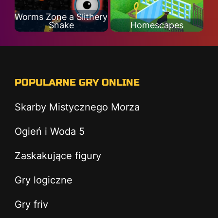
Worms Zone a Slithery
Snake
Homescapes
POPULARNE GRY ONLINE
Skarby Mistycznego Morza
Ogień i Woda 5
Zaskakujące figury
Gry logiczne
Gry friv