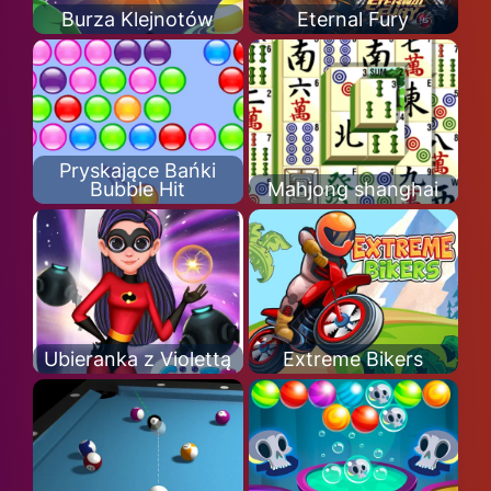
Burza Klejnotów
Eternal Fury
Pryskające Bańki
Bubble Hit
Mahjong shanghai
Ubieranka z Violettą
Extreme Bikers