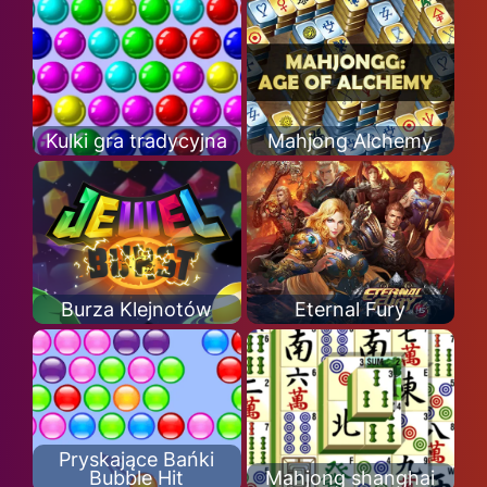
Kulki gra tradycyjna
Mahjong Alchemy
Burza Klejnotów
Eternal Fury
Pryskające Bańki
Bubble Hit
Mahjong shanghai