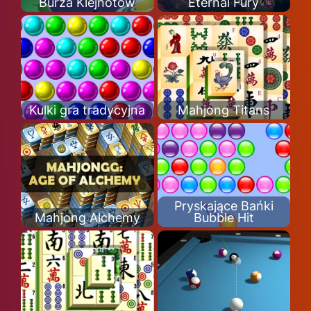
Burza Klejnotów
Eternal Fury
Kulki gra tradycyjna
Mahjong Titans
Pryskające Bańki
Mahjong Alchemy
Bubble Hit