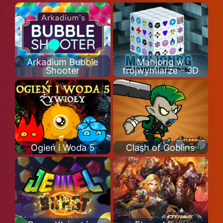
Arkadium Bubble
Mahjong w
Shooter
trójwymiarze - 3D
Ogień i Woda 5
Clash of Goblins