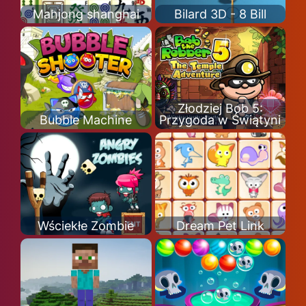
Mahjong shanghai
Bilard 3D - 8 Bill
Złodziej Bob 5:
Bubble Machine
Przygoda w Świątyni
Wściekłe Zombie
Dream Pet Link