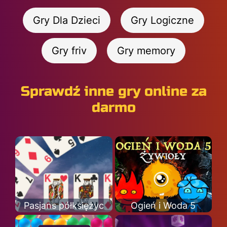
Gry Dla Dzieci
Gry Logiczne
Gry friv
Gry memory
Sprawdź inne gry online za
darmo
Pasjans półksiężyc
Ogień i Woda 5