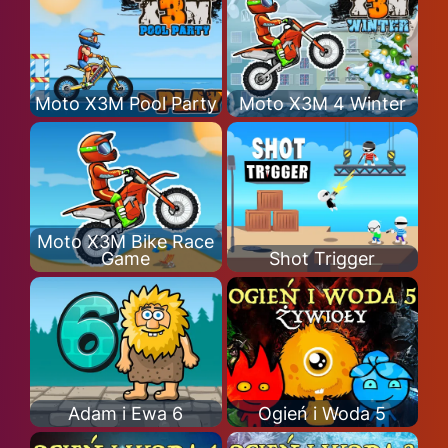
Moto X3M Pool Party
Moto X3M 4 Winter
Moto X3M Bike Race
Game
Shot Trigger
Adam i Ewa 6
Ogień i Woda 5