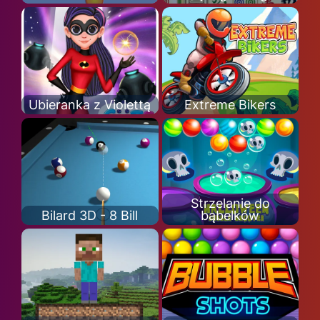
Ubieranka z Violettą
Extreme Bikers
Strzelanie do
Bilard 3D - 8 Bill
bąbelków