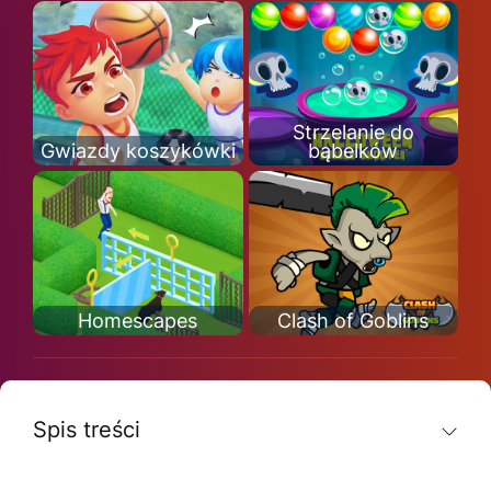
Strzelanie do
Gwiazdy koszykówki
bąbelków
Homescapes
Clash of Goblins
Spis treści