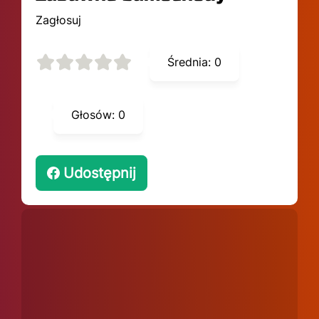
Zagłosuj
Średnia:
0
Głosów:
0
Udostępnij