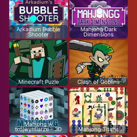
Arkadium Bubble
Mahjong Dark
Shooter
Dimensions
Minecraft Puzle
Clash of Goblins
Mahjong w
trójwymiarze - 3D
Mahjong Titans