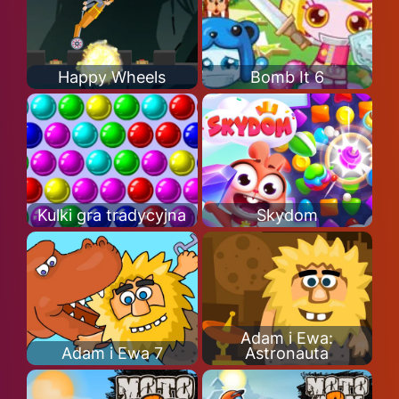
Happy Wheels
Bomb It 6
Kulki gra tradycyjna
Skydom
Adam i Ewa:
Adam i Ewa 7
Astronauta