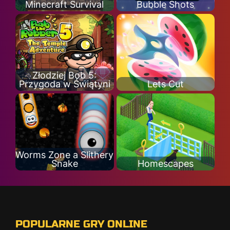
Minecraft Survival
Bubble Shots
Złodziej Bob 5:
Przygoda w Świątyni
Lets Cut
Worms Zone a Slithery
Snake
Homescapes
POPULARNE GRY ONLINE