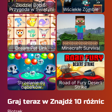
Złodziej Bob 5:
Przygoda w Świątyni
Wściekłe Zombie
Dream Pet Link
Minecraft Survival
Strzelanie do
Road of Fury Desert
bąbelków
Strike
Graj teraz w Znajdź 10 różnic
Piotrek