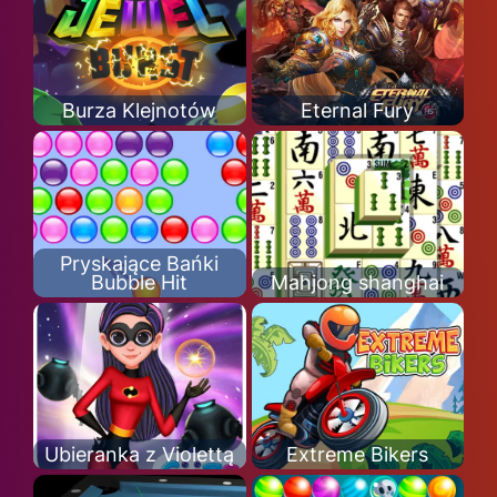
Burza Klejnotów
Eternal Fury
Pryskające Bańki
Bubble Hit
Mahjong shanghai
Ubieranka z Violettą
Extreme Bikers