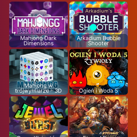
Mahjong Dark
Arkadium Bubble
Dimensions
Shooter
Mahjong w
trójwymiarze - 3D
Ogień i Woda 5