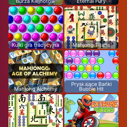
Burza Klejnotów
Eternal Fury
Kulki gra tradycyjna
Mahjong Titans
Pryskające Bańki
Mahjong Alchemy
Bubble Hit