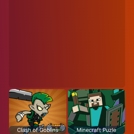
Clash of Goblins
Minecraft Puzle