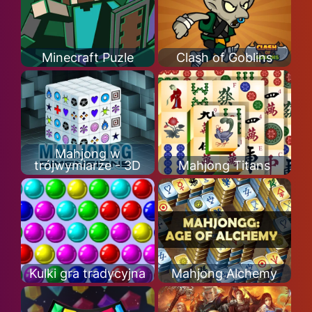
Minecraft Puzle
Clash of Goblins
Mahjong w
trójwymiarze - 3D
Mahjong Titans
Kulki gra tradycyjna
Mahjong Alchemy