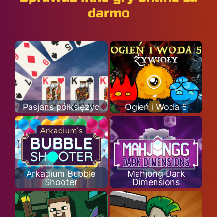
darmo
Pasjans półksiężyc
Ogień i Woda 5
Arkadium Bubble
Mahjong Dark
Shooter
Dimensions