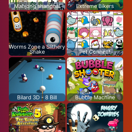
Mahjong shanghai
Extreme Bikers
Worms Zone a Slithery
Snake
Pet Connect
Bilard 3D - 8 Bill
Bubble Machine