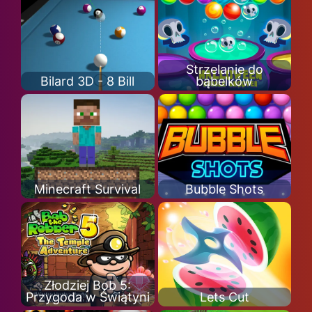
Strzelanie do
Bilard 3D - 8 Bill
bąbelków
Minecraft Survival
Bubble Shots
Złodziej Bob 5:
Przygoda w Świątyni
Lets Cut