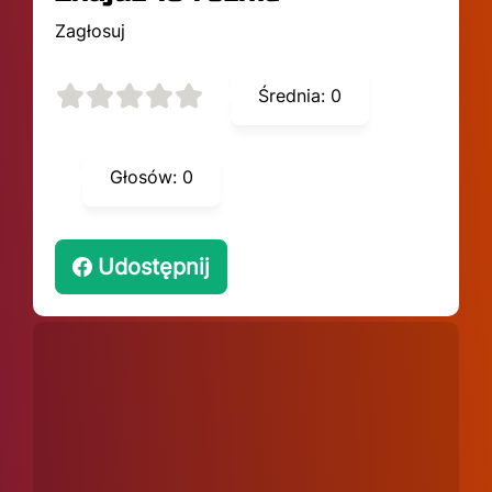
Zagłosuj
Średnia:
0
Głosów:
0
Udostępnij