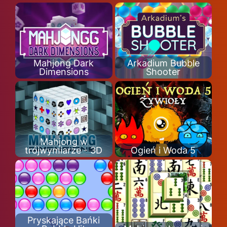
Mahjong Dark
Arkadium Bubble
Dimensions
Shooter
Mahjong w
trójwymiarze - 3D
Ogień i Woda 5
Pryskające Bańki