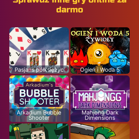
darmo
Pasjans półksiężyc
Ogień i Woda 5
Arkadium Bubble
Mahjong Dark
Shooter
Dimensions