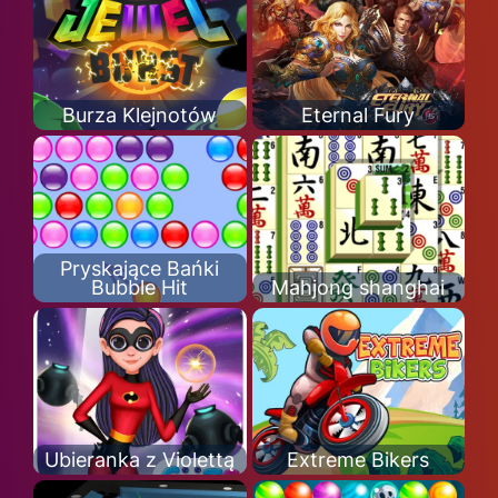
Burza Klejnotów
Eternal Fury
Pryskające Bańki
Bubble Hit
Mahjong shanghai
Ubieranka z Violettą
Extreme Bikers