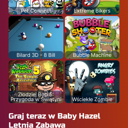
Pet Connect
Extreme Bikers
Bilard 3D - 8 Bill
Bubble Machine
Złodziej Bob 5:
Przygoda w Świątyni
Wściekłe Zombie
Graj teraz w Baby Hazel
Letnia Zabawa