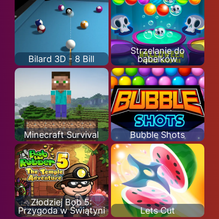
Strzelanie do
Bilard 3D - 8 Bill
bąbelków
Minecraft Survival
Bubble Shots
Złodziej Bob 5:
Przygoda w Świątyni
Lets Cut