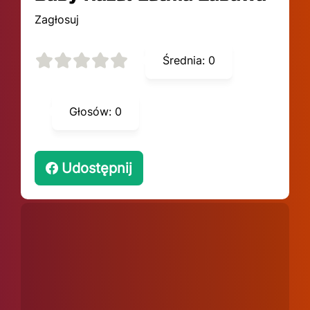
Zagłosuj
Średnia:
0
Głosów:
0
Udostępnij