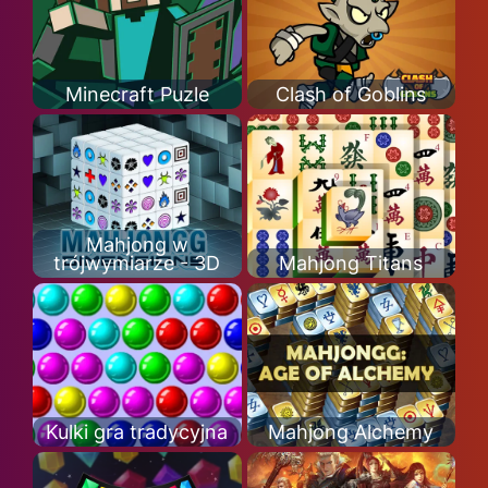
Minecraft Puzle
Clash of Goblins
Mahjong w
trójwymiarze - 3D
Mahjong Titans
Kulki gra tradycyjna
Mahjong Alchemy