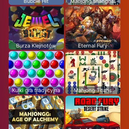
Bubble Hit
Mahjong shanghai
Burza Klejnotów
Eternal Fury
Kulki gra tradycyjna
Mahjong Titans