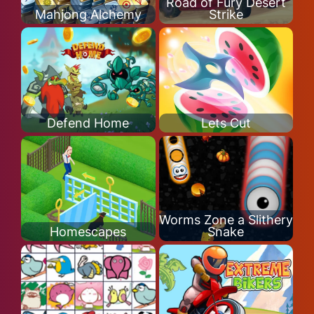
Road of Fury Desert
Mahjong Alchemy
Strike
Defend Home
Lets Cut
Worms Zone a Slithery
Homescapes
Snake