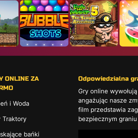
Y ONLINE ZA
Odpowiedzialna gra
RMO
Gry online wywołuj
angażując nasze zmys
ień i Woda
film przedstawia za
 Traktory
bezpiecznym graniu 
skające bańki