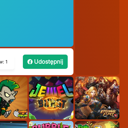
Udostępnij
w:
1