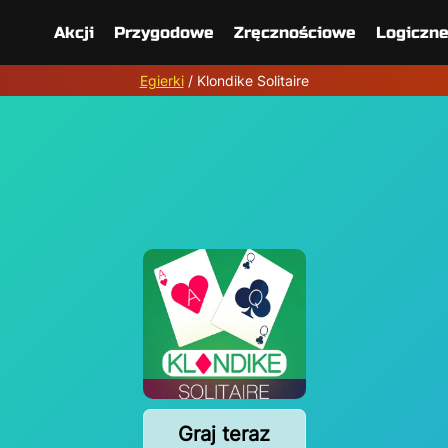
Akcji
Przygodowe
Zręcznościowe
Logiczn
Egierki
/
Klondike Solitaire
Graj teraz