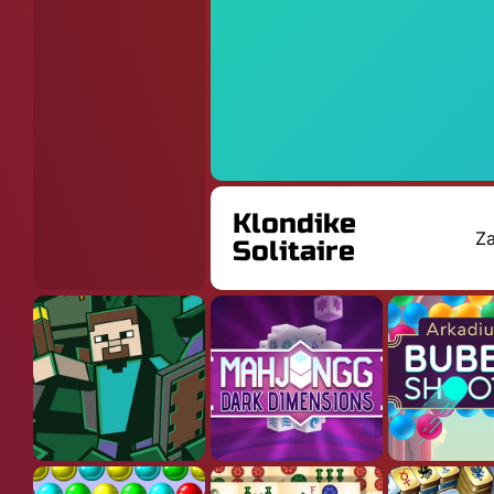
Klondike
Za
Solitaire