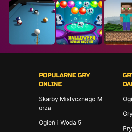
POPULARNE GRY
GR
ONLINE
DA
Skarby Mistycznego M
Og
orza
Gry
Ogień i Woda 5
Pry