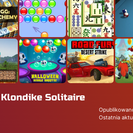
 Klondike Solitaire
Opublikowan
Ostatnia aktu