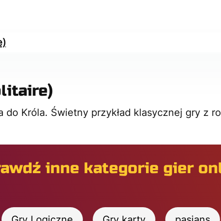
e)
litaire)
 do Króla. Świetny przykład klasycznej gry z ro
awdź inne kategorie gier on
Gry Logiczne
Gry karty
pasjans